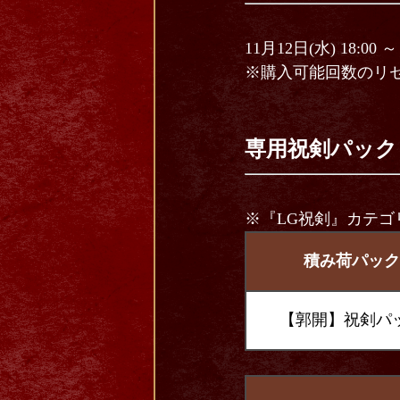
11月12日(水) 18:00 ～
※購入可能回数のリ
専用祝剣パック
※『LG祝剣』カテゴ
積み荷パック
【郭開】祝剣パ