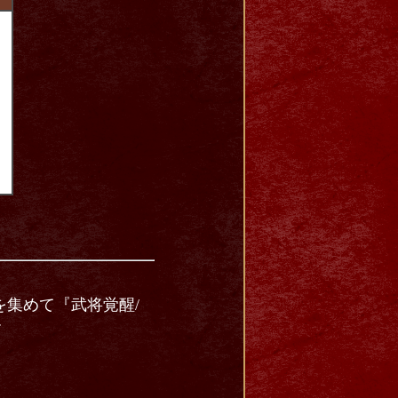
集めて『武将覚醒/
す