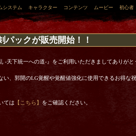
ムシステム
キャラクター
コンテンツ
ムービー
初心者
剣パックが販売開始！！
乱 -天下統一への道-』をご利用いただきましてありが
もない、郭開のLG覚醒や覚醒値強化に使用できるお得な
いては
【こちら】
をご確認ください。