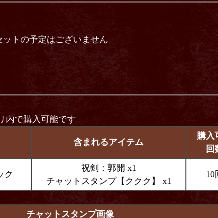
セットの予定はございません
リ内で購入可能です
購入
含まれるアイテム
回
祝剣：郭開 x1
ック
10
チャットスタンプ【ククク】
x1
チャットスタンプ画像