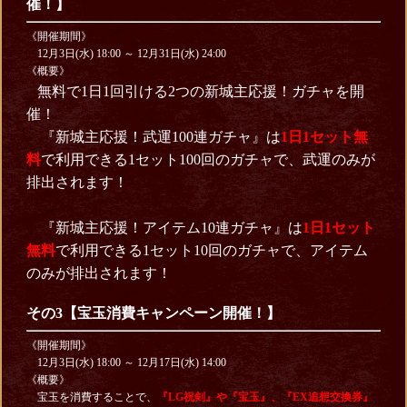
催！】
《開催期間》
12月3日(水) 18:00 ～ 12月31日(水) 24:00
《概要》
無料で1日1回引ける2つの新城主応援！ガチャを開
催！
『新城主応援！武運100連ガチャ』は
1日1セット無
料
で利用できる1セット100回のガチャで、武運のみが
排出されます！
『新城主応援！アイテム10連ガチャ』は
1日1セット
無料
で利用できる1セット10回のガチャで、アイテム
のみが排出されます！
その3【宝玉消費キャンペーン開催！】
《開催期間》
12月3日(水) 18:00 ～ 12月17日(水) 14:00
《概要》
宝玉を消費することで、
『LG祝剣』や『宝玉』、『EX追想交換券』