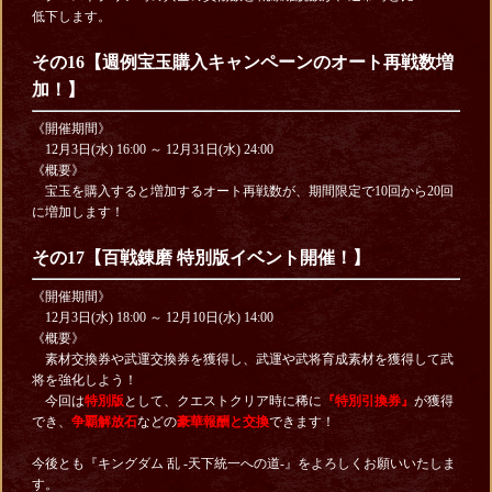
低下します。
その16【週例宝玉購入キャンペーンのオート再戦数増
加！】
《開催期間》
12月3日(水) 16:00 ～ 12月31日(水) 24:00
《概要》
宝玉を購入すると増加するオート再戦数が、期間限定で10回から20回
に増加します！
その17
【百戦錬磨 特別版イベント開催！】
《開催期間》
12月3日(水) 18:00 ～ 12月10日(水) 14:00
《概要》
素材交換券や武運交換券を獲得し、武運や武将育成素材を獲得して武
将を強化しよう！
今回は
特別版
として、クエストクリア時に稀に
『特別引換券』
が獲得
でき、
争覇解放石
などの
豪華報酬と交換
できます！
今後とも『キングダム 乱 -天下統一への道-』をよろしくお願いいたしま
す。