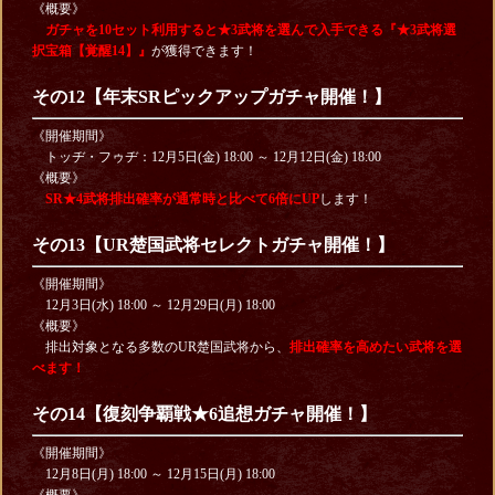
《概要》
ガチャを10セット利用すると★3武将を選んで入手できる『★3武将選
択宝箱【覚醒14】』
が獲得できます！
その12【年末SRピックアップガチャ開催！】
《開催期間》
トッヂ・フゥヂ：12月5日(金) 18:00 ～ 12月12日(金) 18:00
《概要》
SR★4武将排出確率が通常時と比べて6倍にUP
します！
その13【UR楚国武将セレクトガチャ開催！】
《開催期間》
12月3日(水) 18:00 ～ 12月29日(月) 18:00
《概要》
排出対象となる多数のUR楚国武将から、
排出確率を高めたい武将を選
べます！
その14【復刻争覇戦★6追想ガチャ開催！】
《開催期間》
12月8日(月) 18:00 ～ 12月15日(月) 18:00
《概要》