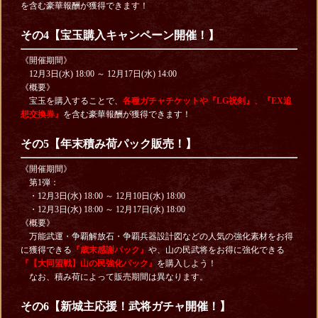
を含む豪華報酬が獲得できます！
その4【宝玉購入キャンペーン開催！】
《開催期間》
12月3日(水) 18:00 ～ 12月17日(水) 14:00
《概要》
宝玉を購入することで、
各種ガチャチケットや『LG祝剣』、『EX追
想交換券』
を含む豪華報酬が獲得できます！
その5【年末積み荷パック販売！】
《開催期間》
第1弾：
・12月3日(水) 18:00 ～ 12月10日(水) 18:00
・12月3日(水) 18:00 ～ 12月17日(水) 18:00
《概要》
万能武運・争覇解放石・争覇兵器設計図などの人気の強化素材をお得
に獲得できる
『歳末感謝パック』
や、山の民武将をお得に強化できる
『【大同盟戦】山の民強化パック』
を購入しよう！
なお、積み荷によって販売期間は異なります。
その6【新城主応援！武将ガチャ開催！】