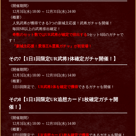
《開催期間》
12月3日(水) 18:00 ～ 12月31日(水) 24:00
《概要》
人気武将が獲得できる3つの新城主応援！武将ガチャを開催！
毎回SR以上の武将排出確定！
奇数のセット数ではUR武将が確定で排出する
1セット6回のガチャで
す！
『新城主応援！景湣王&霊凰ガチャ』が初登場！
その7【1日1回限定UR武将1体確定ガチャ開催！】
《開催期間》
12月3日(水) 18:00 ～ 12月10日(水) 14:00
《概要》
1日1回限定で、
UR武将1体を確定で獲得
できるガチャを開催！
その8【1日1回限定UR追想カード1枚確定ガチャ開
催！】
《開催期間》
12月3日(水) 18:00 ～ 12月10日(水) 14:00
《概要》
1日1回限定で、
UR追想カード1枚を確定で獲得
できるガチャを開催！