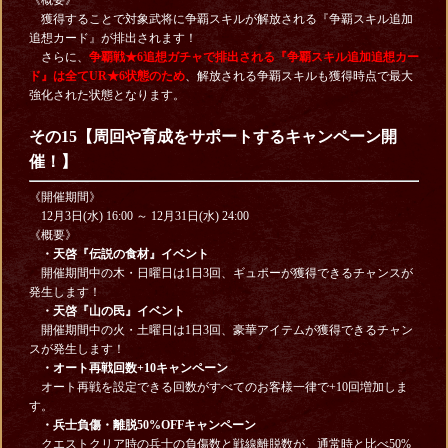
獲得することで対象武将に争覇スキルが解放される『争覇スキル追加
追想カード』が排出されます！
さらに、
争覇戦★6追想ガチャで排出される『争覇スキル追加追想カー
ド』は全てUR★6状態のため
、解放される争覇スキルも獲得時点で最大
強化された状態となります。
その15
【周回や育成をサポートするキャンペーン開
催！】
《開催期間》
12月3日(水) 16:00 ～ 12月31日(水) 24:00
《概要》
・天啓『伝説の食材
』イベント
開催期間中の木・日曜日は1日3回、ギュポーが獲得できるチャンスが
発生します！
・天啓『山の民』イベント
開催期間中の火・土曜日は1日3回、豪華アイテムが獲得できるチャン
スが発生します！
・オート再戦回数+10キャンペーン
オート再戦を設定できる回数がすべてのお客様一律で+10回増加しま
す。
・兵士負傷・離脱50%OFFキャンペーン
クエストクリア時の兵士の負傷数と戦線離脱数が、通常時と比べ50%