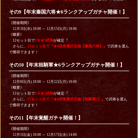
その9【年末秦国六将★6ランクアップガチャ開催！】
《開催期間》
12月3日(水) 18:00 ～ 12月15日(月) 18:00
《概要》
12セット目で
UR★5武将
が確定︕
さらに、
15セット目で『★6武将選択宝箱【秦国六将】』
で武将を選ん
で獲得できます！
その10【年末桓騎軍★6ランクアップガチャ開催！】
《開催期間》
12月8日(月) 18:00 ～ 12月22日(月) 18:00
《概要》
12セット目で
UR★5武将
が確定︕
さらに、
15セット目で『★6武将選択宝箱【桓騎軍2】』
で武将を選ん
で獲得できます！
その11【年末覚醒ガチャ開催！】
《開催期間》
12月5日(金) 18:00 ～ 12月17日(水) 14:00