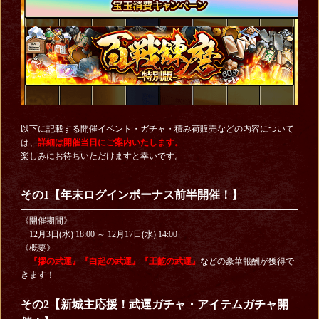
以下に記載する開催イベント・ガチャ・積み荷販売などの内容について
は、
詳細は開催当日にご案内いたします。
楽しみにお待ちいただけますと幸いです。
その1【年末ログインボーナス前半開催！】
《開催期間》
12月3日(水) 18:00 ～ 12月17日(水) 14:00
《概要》
『摎の武運
』『白起の武運』『王齕の武運
』
などの豪華報酬が獲得で
きます！
その2【新城主応援！武運ガチャ・アイテムガチャ開