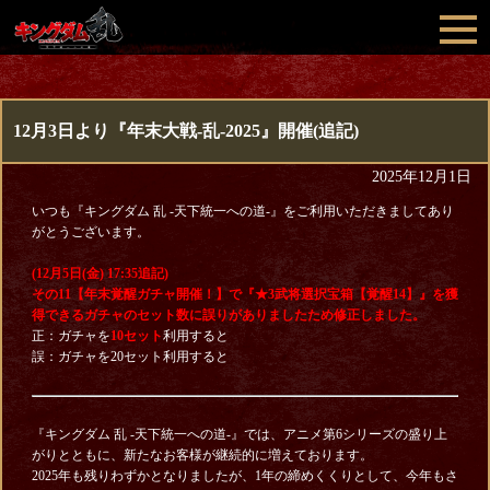
12月3日より『年末大戦-乱-2025』開催(追記)
2025年12月1日
いつも『キングダム 乱 -天下統一への道-』をご利用いただきましてあり
がとうございます。
(12月5日(金) 17:35追記)
その11【年末覚醒ガチャ開催！】で『★3武将選択宝箱【覚醒14】』を獲
得できるガチャのセット数に誤りがありましたため修正しました。
正：ガチャを
10セット
利用すると
誤：ガチャを20セット利用すると
『キングダム 乱 -天下統一への道-』では、アニメ第6シリーズの盛り上
がりとともに、新たなお客様が継続的に増えております。
2025年も残りわずかとなりましたが、1年の締めくくりとして、今年もさ