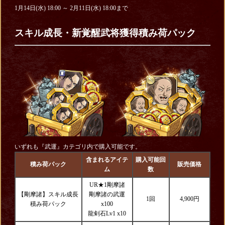
1月14日(水) 18:00 ～ 2月11日(水) 18:00まで
スキル成長・新覚醒武将獲得積み荷パック
いずれも『武運』カテゴリ内で購入可能です。
含まれるアイテ
購入可能回
積み荷パック
販売価格
ム
数
UR★1剛摩諸
【剛摩諸】スキル成長
剛摩諸の武運
1回
4,900円
積み荷パック
x100
龍剣石Lv1 x10