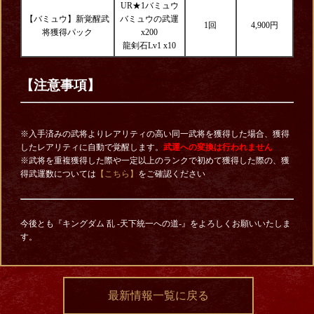
UR★1バミュウ
【バミュウ】新覚醒武
バミュウの武運
1回
4
,900円
将獲得パック
x200
龍剣石Lv1 x10
【注意事項】
※入手済みの武将よりレアリティの高い同一武将を獲得した場合、獲得
したレアリティに自動で覚醒します。
武運への変換は行われません
※武将を重複獲得した際や一定以上のランクで初めて獲得した際の、獲
得武運数については
【こちら】
をご確認ください
今後とも『キングダム 乱 -天下統一への道-』をよろしくお願いいたしま
す。
最新情報一覧に戻る