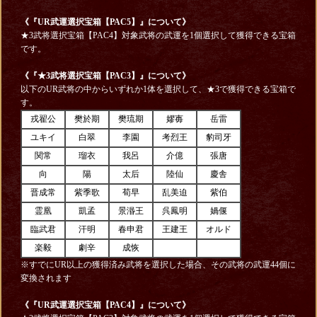
《『UR武運選択宝箱【PAC5】
』について》
★3武将選択宝箱【PAC4】対象武将の武運を1個選択して獲得できる宝箱
です。
《『★3武将選択宝箱【PAC3】
』について》
以下のUR武将の中からいずれか1体を選択して、★3で獲得できる宝箱で
す。
戎翟公
樊於期
樊琉期
嫪毐
岳雷
ユキイ
白翠
李園
考烈王
豹司牙
関常
瑠衣
我呂
介億
張唐
向
陽
太后
陸仙
慶舎
晋成常
紫季歌
荀早
乱美迫
紫伯
霊凰
凱孟
景湣王
呉鳳明
媧偃
臨武君
汗明
春申君
王建王
オルド
楽毅
劇辛
成恢
※すでにUR以上の獲得済み武将を選択した場合、その武将の武運44個に
変換されます
《『UR武運選択宝箱【PAC4】
』について》