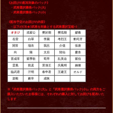
《お詫びの配布対象のパック》
・武将選択獲得パック(大)
・武将選択獲得パック(小)
《配布予定のお詫びの内容》
・以下のUR★3武将を対象とする武将選択宝箱×1
オタジ
戎翟公
樊於期
樊琉期
嫪毐
岳雷
白翠
李園
考烈王
豹司牙
関常
瑠衣
我呂
介億
張唐
向
陽
太后
陸仙
慶舎
晋成常
紫季歌
荀早
乱美迫
紫伯
霊凰
凱孟
景湣王
呉鳳明
媧偃
臨武君
汗明
春申君
王建王
オルド
楽毅
劇辛
成恢
※『武将選択獲得パック(大)』と『武将選択獲得パック(小)』の両方をご
購入いただいたお客様には、それぞれの購入に対してお詫びを配布いた
します