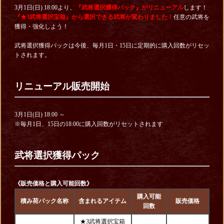
3月1日(日) 18:00より、
『武将選択獲得パック
』
がリニューアル
します！
『★3武将選択宝箱
』から選択できる武将が変わりました！
任意の武将を
獲得・強化しよう！
武将選択獲得パックは今後、毎月1日・15日に定期的に購入回数がリセッ
トされます。
リニューアル販売開始
3月1日(日) 18:00 ～
※毎月1日、15日の18:00に購入回数がリセットされます
武将選択獲得パック
《販売価格と購入可能回数》
購入可能
積み荷パック名称
含まれるアイテム
販売価格
回数
★3武将選択宝箱