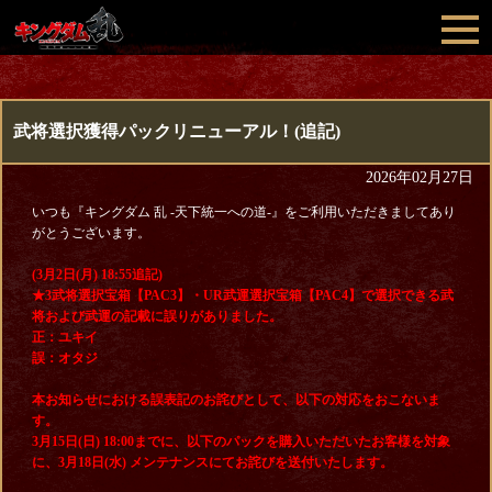
武将選択獲得パックリニューアル！(追記)
2026年02月27日
いつも『キングダム 乱 -天下統一への道-』をご利用いただきましてあり
がとうございます。
(3月2日(月) 18:55追記)
★3武将選択宝箱【PAC3】・UR武運選択宝箱【PAC4】で選択できる武
将および武運の記載に誤りがありました。
正：ユキイ
誤：オタジ
本お知らせにおける誤表記のお詫びとして、以下の対応をおこないま
す。
3月15日(日) 18:00までに、以下のパックを購入いただいたお客様を対象
に、3月18日(水) メンテナンスにてお詫びを送付いたします。