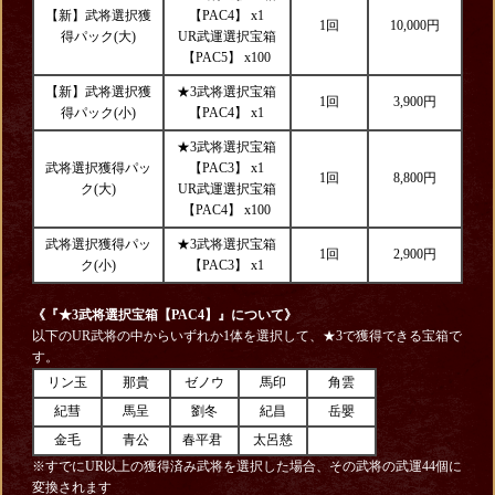
【新】武将選択獲
【PAC4】 x1
1回
10,000円
得パック(大)
UR武運選択宝箱
【PAC5】 x100
【新】武将選択獲
★3武将選択宝箱
1回
3,900円
得パック(小)
【PAC4】 x1
★3武将選択宝箱
武将選択獲得パッ
【PAC3】 x1
1回
8,800円
ク(大)
UR武運選択宝箱
【PAC4】 x100
武将選択獲得パッ
★3武将選択宝箱
1回
2,900円
ク(小)
【PAC3】 x1
《『★3武将選択宝箱【PAC4】
』について》
以下のUR武将の中からいずれか1体を選択して、★3で獲得できる宝箱で
す。
リン玉
那貴
ゼノウ
馬印
角雲
紀彗
馬呈
劉冬
紀昌
岳嬰
金毛
青公
春平君
太呂慈
※すでにUR以上の獲得済み武将を選択した場合、その武将の武運44個に
変換されます