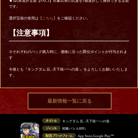
★3武将選択宝箱【PAC3】対象武将の武運を1個選択して獲得できる宝箱
です。
選択宝箱の使用は
【こちら】
をご確認ください。
【注意事項】
※それぞれのパック購入時に、価格に沿った爵位ポイントが付与されま
す
今後とも『キングダム 乱 -天下統一への道-』をよろしくお願いいたしま
す。
最新情報一覧に戻る
キングダム 乱 -天下統一への道-
戦略バトルRPG
App Store,Google Play™