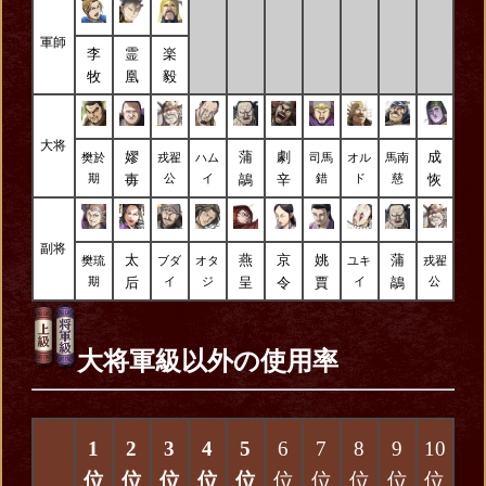
軍師
李
霊
楽
牧
凰
毅
大将
嫪
蒲
劇
成
樊於
戎翟
ハム
司馬
オル
馬南
毐
鶮
辛
恢
期
公
イ
錯
ド
慈
副将
太
燕
京
姚
蒲
樊琉
ブダ
オタ
ユキ
戎翟
后
呈
令
賈
鶮
期
イ
ジ
イ
公
大将軍級以外の使用率
1
2
3
4
5
6
7
8
9
10
位
位
位
位
位
位
位
位
位
位