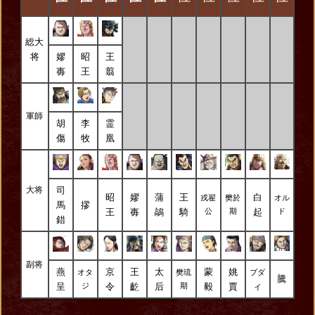
総大
将
嫪
昭
王
毐
王
翦
軍師
胡
李
霊
傷
牧
凰
大将
司
昭
嫪
蒲
王
白
戎翟
樊於
オル
馬
摎
王
毐
鶮
騎
起
公
期
ド
錯
副将
燕
京
王
太
蒙
姚
オタ
樊琉
ブダ
騰
呈
令
齕
后
毅
賈
ジ
期
イ