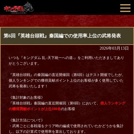
第6回『英雄台頭戦』秦国編での使用率上位の武将発表
2026年03月13日
いつも『キングダム 乱 -天下統一への道-』をご利用いただきましてあり
がとうございます。
『英雄台頭戦』の秦国編の直近開催回（第6回）はテスト開催でしたが、
個人ランキングでの獲得貢献ポイント上位のお客様が多く使用していた
武将を発表いたします！
《集計対象のお客様》
『英雄台頭戦』秦国編の直近開催回（第6回）において、
個人ランキング
の獲得貢献ポイントが上位100名
のお客様
《集計方法について》
・武将ごとに各戦場をクリア時の編成で使用されていたかどうかを集計
し、以下の計算式で使用率を算出しております。