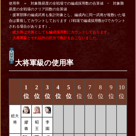
使用率 ＝ 対象難易度の全戦場での編成採用数の合算値 ÷ 対象難
易度の全戦場のクリア回数の合算値
・援軍部隊の編成武将も集計対象とし、編成内に同一武将が複数いた場
合は重複してカウントしております（1戦場で編成採用数が2でカウント
される場合があります）。
・総大将は大将としても編成採用数にカウントしております。
・大将軍級とそれ以外の区分で集計をおこないました。
大将軍級の使用率
1
2
3
4
5
6
7
8
9
10
位
位
位
位
位
位
位
位
位
位
総大
将
嫪
昭
李
毐
王
園