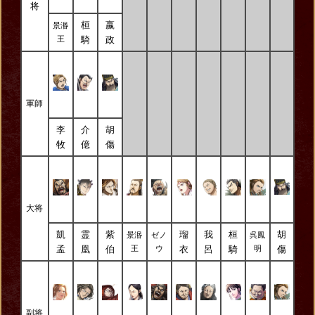
将
桓
嬴
景湣
騎
政
王
軍師
李
介
胡
牧
億
傷
大将
凱
霊
紫
瑠
我
桓
胡
景湣
ゼノ
呉鳳
孟
凰
伯
衣
呂
騎
傷
王
ウ
明
副将