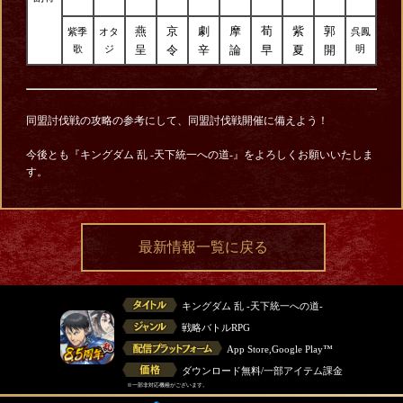
燕
京
劇
摩
荀
紫
郭
紫季
オタ
呉鳳
呈
令
辛
論
早
夏
開
歌
ジ
明
同盟討伐戦の攻略の参考にして、同盟討伐戦開催に備えよう！
今後とも『キングダム 乱 -天下統一への道-』をよろしくお願いいたしま
す。
最新情報一覧に戻る
キングダム 乱 -天下統一への道-
戦略バトルRPG
App Store,Google Play™
ダウンロード無料/一部アイテム課金
※一部非対応機種がございます。