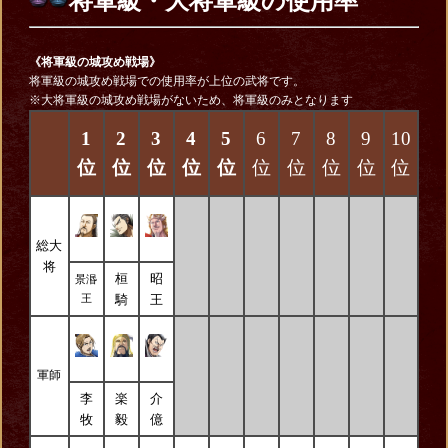
将軍級・大将軍級の使用率
《将軍級の城攻め戦場》
将軍級の城攻め戦場での使用率が上位の武将です。
※大将軍級の城攻め戦場がないため、将軍級のみとなります
1
2
3
4
5
6
7
8
9
10
位
位
位
位
位
位
位
位
位
位
総大
将
桓
昭
景湣
騎
王
王
軍師
李
楽
介
牧
毅
億