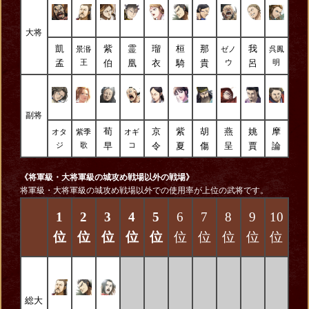
大将
凱
紫
霊
瑠
桓
那
我
景湣
ゼノ
呉鳳
孟
伯
凰
衣
騎
貴
呂
王
ウ
明
副将
荀
京
紫
胡
燕
姚
摩
オタ
紫季
オギ
早
令
夏
傷
呈
賈
論
ジ
歌
コ
《将軍級・大将軍級の城攻め戦場以外の戦場》
将軍級・大将軍級の城攻め戦場以外での使用率が上位の武将です。
1
2
3
4
5
6
7
8
9
10
位
位
位
位
位
位
位
位
位
位
総大