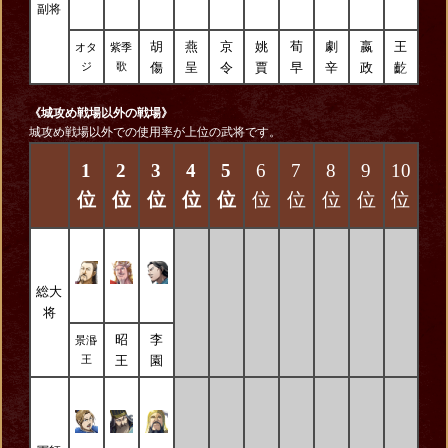
副将
胡
燕
京
姚
荀
劇
嬴
王
オタ
紫季
傷
呈
令
賈
早
辛
政
齕
ジ
歌
《城攻め戦場以外の戦場》
城攻め戦場以外での使用率が上位の武将です。
1
2
3
4
5
6
7
8
9
10
位
位
位
位
位
位
位
位
位
位
総大
将
昭
李
景湣
王
園
王