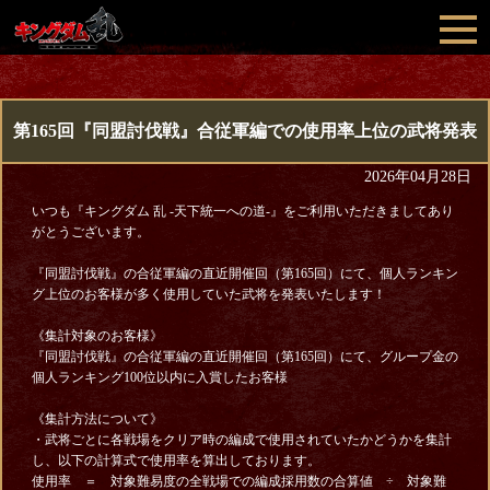
第165回『同盟討伐戦』合従軍編での使用率上位の武将発表
2026年04月28日
いつも『キングダム 乱 -天下統一への道-』をご利用いただきましてあり
がとうございます。
『同盟討伐戦』の合従軍編の直近開催回（第165回）にて、個人ランキン
グ上位のお客様が多く使用していた武将を発表いたします！
《集計対象のお客様》
『同盟討伐戦』の合従軍編の直近開催回（第165回）にて、グループ金の
個人ランキング100位以内に入賞したお客様
《集計方法について》
・武将ごとに各戦場をクリア時の編成で使用されていたかどうかを集計
し、以下の計算式で使用率を算出しております。
使用率 ＝ 対象難易度の全戦場での編成採用数の合算値 ÷ 対象難