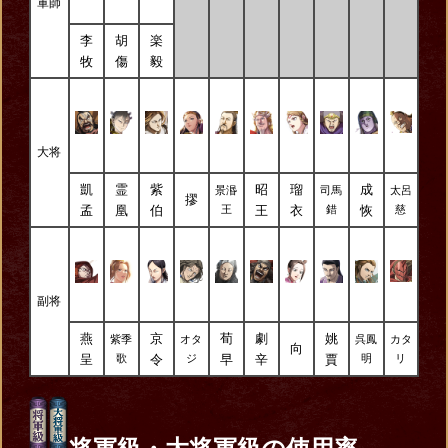
軍師
李
胡
楽
牧
傷
毅
大将
凱
霊
紫
昭
瑠
成
景湣
司馬
太呂
摎
孟
凰
伯
王
衣
恢
王
錯
慈
副将
燕
京
荀
劇
姚
紫季
オタ
呉鳳
カタ
向
呈
令
早
辛
賈
歌
ジ
明
リ