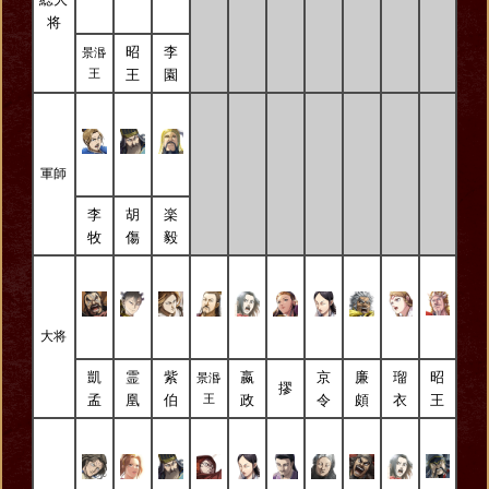
将
昭
李
景湣
王
園
王
軍師
李
胡
楽
牧
傷
毅
大将
凱
霊
紫
嬴
京
廉
瑠
昭
景湣
摎
孟
凰
伯
政
令
頗
衣
王
王