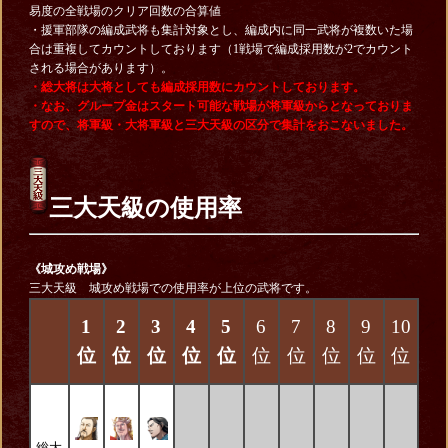
易度の全戦場のクリア回数の合算値
・援軍部隊の編成武将も集計対象とし、編成内に同一武将が複数いた場
合は重複してカウントしております（1戦場で編成採用数が2でカウント
される場合があります）。
・総大将は大将としても編成採用数にカウントしております。
・なお、グループ金はスタート可能な戦場が将軍級からとなっておりま
すので、将軍級・大将軍級と三大天級の区分で集計をおこないました。
三大天級の使用率
《城攻め戦場》
三大天級 城攻め戦場での使用率が上位の武将です。
1
2
3
4
5
6
7
8
9
10
位
位
位
位
位
位
位
位
位
位
総大