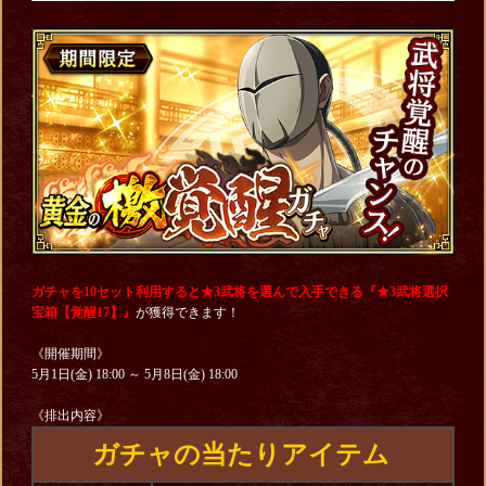
ガチャを10セット利用すると★3武将を選んで入手できる『★3武将選択
宝箱【覚醒17】』
が獲得できます！
《開催期間》
5月1日(金) 18:00 ～ 5月8日(金) 18:00
《排出内容》
ガチャの当たりアイテム