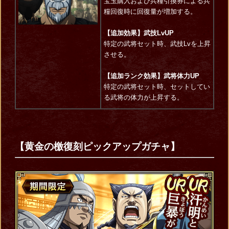
宝玉購入および兵糧引換券による兵
糧回復時に回復量が増加する。
【追加効果】武技LvUP
特定の武将セット時、武技Lvを上昇
させる。
【追加ランク効果】武将体力UP
特定の武将セット時、セットしてい
る武将の体力が上昇する。
【
黄金の檄復刻ピックアップガチャ】