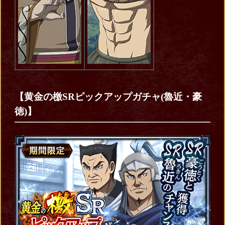
【黄金の檄SRピックアップガチャ(魯近・豪
徳)】