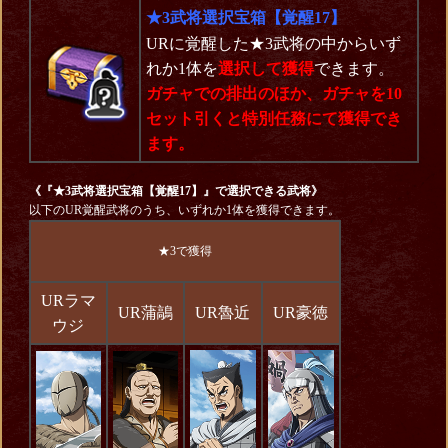
★3武将選択宝箱【覚醒17】
URに覚醒した★3武将の中からいず
れか1体を
選択して獲得
できます。
ガチャでの排出のほか、ガチャを10
セット引くと特別任務にて獲得でき
ます。
《『★3武将選択宝箱【覚醒17】』で選択できる武将》
以下のUR覚醒武将のうち、いずれか1体を獲得できます。
★3で獲得
URラマ
UR蒲鶮
UR魯近
UR豪徳
ウジ