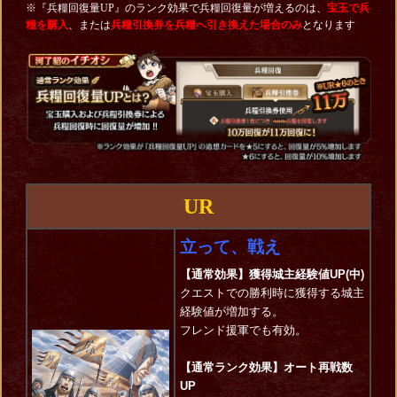
※『兵糧回復量UP』のランク効果で兵糧回復量が増えるのは、
宝玉で兵
糧を購入
、または
兵糧引換券を兵糧へ引き換えた場合のみ
となります
UR
立って、戦え
【通常効果】獲得城主経験値UP(中)
クエストでの勝利時に獲得する城主
経験値が増加する。
フレンド援軍でも有効。
【通常ランク効果】オート再戦数
UP