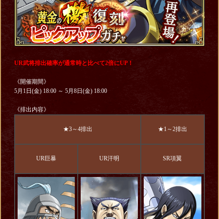
UR武将排出確率が通常時と比べて2倍にUP！
《開催期間》
5月1日(金) 18:00 ～ 5月8日(金) 18:00
《排出内容》
★3～4排出
★1～2排出
UR巨暴
UR汗明
SR項翼