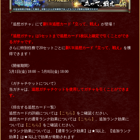
『追想ガチャ』にて
新UR追想カード『立って、戦え』
が登場！
『追想ガチャ』は5セットまで追想カード1枚以上確定で引くことができ
るガチャです。
さらに特別任務で20セットごとに
新UR追想カード『立って、戦え』
を獲
得できます！
《開催期間》
5月1日(金) 18:00 ～ 5月8日(金) 18:00
《ガチャチケットについて》
当ガチャは、
追想ガチャチケットを使用してガチャを引くことができま
す。
《排出する追想カード一覧》
追想カードの詳細については
【こちら】
をご確認ください。
追想カードの通常ランク効果については
【こちら】
、追加ランク効果に
ついては
【こちら】
をご確認ください。
※ランク効果については、【通常ランク効果】は★5以上、【追加ランク
効果】は★3以上で効果が発動されます