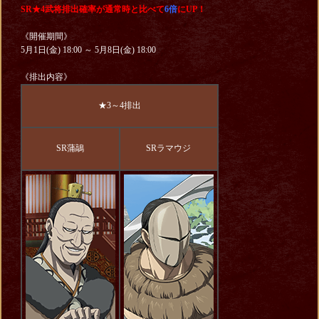
SR★4武将排出確率が通常時と比べて
6倍
にUP！
《開催期間》
5月1日(金) 18:00 ～ 5月8日(金) 18:00
《排出内容》
★3～4排出
SR蒲鶮
SRラマウジ