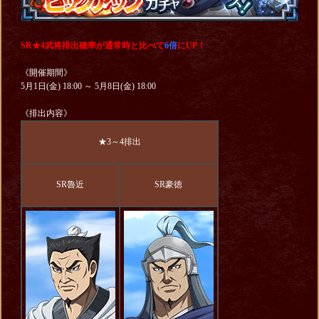
SR★4武将排出確率が通常時と比べて
6倍
にUP！
《開催期間》
5月1日(金) 18:00 ～ 5月8日(金) 18:00
《排出内容》
★3～4排出
SR魯近
SR豪徳