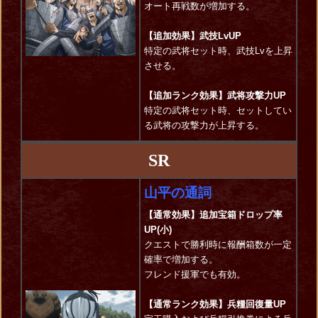
オート再戦数が増加する。
【追加効果】武技LvUP
特定の武将セット時、武技Lvを上昇
させる。
【追加ランク効果】武将攻撃力UP
特定の武将セット時、セットしてい
る武将の攻撃力が上昇する。
SR
山平の通詞
【通常効果】追加宝箱ドロップ率
UP(小)
クエストで勝利時に報酬箱数が一定
確率で増加する。
フレンド援軍でも有効。
【通常ランク効果】兵糧回復量UP