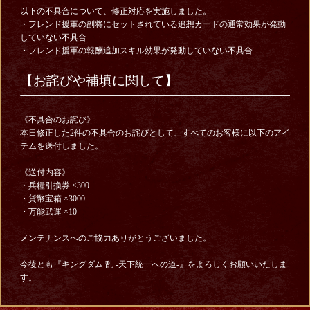
以下の不具合について、修正対応を実施しました。
・フレンド援軍の副将にセットされている追想カードの通常効果が発動
していない不具合
・フレンド援軍の報酬追加スキル効果が発動していない不具合
【お詫びや補填に関して】
《不具合のお詫び》
本日修正した2件の不具合のお詫びとして、すべてのお客様に以下のアイ
テムを送付しました。
《送付内容》
・兵糧引換券 ×300
・貨幣宝箱 ×3000
・万能武運 ×10
メンテナンスへのご協力ありがとうございました。
今後とも『キングダム 乱 -天下統一への道-』をよろしくお願いいたしま
す。