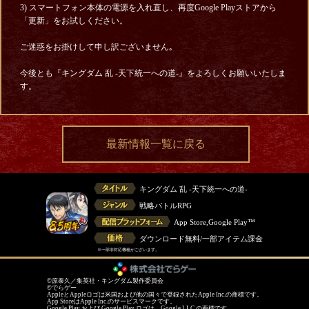
3) スマートフォン本体の電源を入れ直し、再度Google Playストアから
「更新」をお試しください。
ご迷惑をお掛けして申し訳ございません｡
今後とも『キングダム 乱 -天下統一への道-』をよろしくお願いいたしま
す。
最新情報一覧に戻る
キングダム 乱 -天下統一への道-
戦略バトルRPG
App Store,Google Play™
ダウンロード無料/一部アイテム課金
※一部非対応機種がございます。
©原泰久／集英社・キングダム製作委員会
©でらゲー
AppleとAppleロゴは米国および他の国々で登録されたApple Inc.の商標です。
App StoreはApple Inc.のサービスマークです。
Google Play および Google Play ロゴは、Google LLC の商標です。