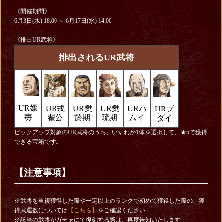
《開催期間》
6月3日(水) 18:00 ～ 6月17日(水) 14:00
《排出UR武将》
排出されるUR武将
UR嫪
UR戎
UR樊
UR樊
URハ
URブ
毐
翟公
於期
琉期
ムイ
ダイ
ピックアップ対象のUR武将のうち、いずれか1体を選択して、★5で獲得
できる宝箱です。
【注意事項】
※武将を重複獲得した際や一定以上のランクで初めて獲得した際の、獲
得武運数については
【こちら】
をご確認ください
※該当の武将がガチャにて復刻する際は、再度告知いたします