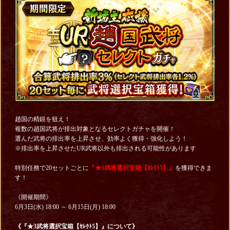
趙国の精鋭を狙え！
複数の趙国武将が排出対象となるセレクトガチャを開催！
選んだ武将の排出率を上昇させ、効率よく獲得・強化しよう！
※排出率を上昇させたUR武将以外も排出される可能性があります
特別任務で20セットごとに
『★3武将選択宝箱【ｾﾚｸﾄ5】』
を獲得できま
す！
《開催期間》
6月3日(水) 18:00 ～ 6月15日(月) 18:00
《『★3武将選択宝箱【ｾﾚｸﾄ5】』について》