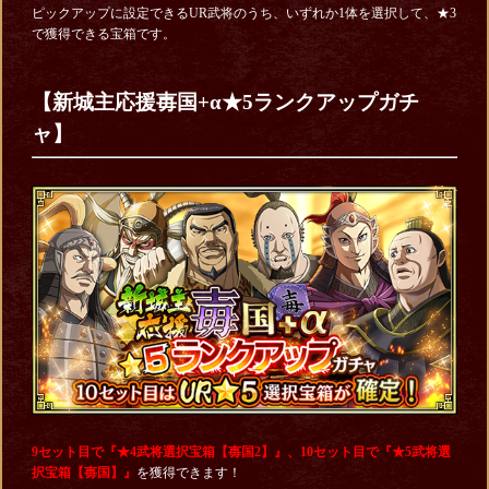
ピックアップに設定できるUR武将のうち、いずれか1体を選択して、★3
で獲得できる宝箱です。
【新城主応援毐国+α★5ランクアップガチ
ャ】
9セット目で『★4武将選択宝箱【毐国2】』、10セット目で『★5武将選
択宝箱【毐国】』
を獲得できます！