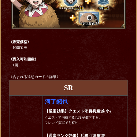
《販売価格》
1000宝玉
《購入可能回数》
1回
《含まれる追想カードの詳細》
SR
河了貂也
【通常効果】クエスト消費兵糧減(小)
クエストで消費する兵糧が低下する。
フレンド援軍でも有効。
【通常ランク効果】兵糧回復量UP