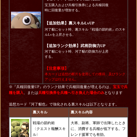
宝玉購入および兵糧引換券による兵糧回復
時に回復量が増加する。
【追加効果】裏スキルLvUP
河了貂にセット時、裏スキル『戦場の節約術』のスキ
ルLvを上昇させる。
【追加ランク効果】武将防御力UP
河了貂にセット時、河了貂の防御力が上昇
する。
【注意事項】
本カードは追想の断片を使用しての獲得、及びランク
アップは行えません。
※『兵糧回復量UP』のランク効果で兵糧回復量が増えるのは、
宝玉で兵
糧を購入
、または
兵糧引換券を
兵糧へ引き換えた場合のみ
となります
追想カード『河了貂也』で強化される裏スキルは以下となります。
裏スキル
裏スキル内容
戦場の節約術
大将、副将、軍師で出陣したとき
〈クエスト報酬スキ
に、消費する兵糧が低下する。フ
ル〉
レンド援軍でも有効。