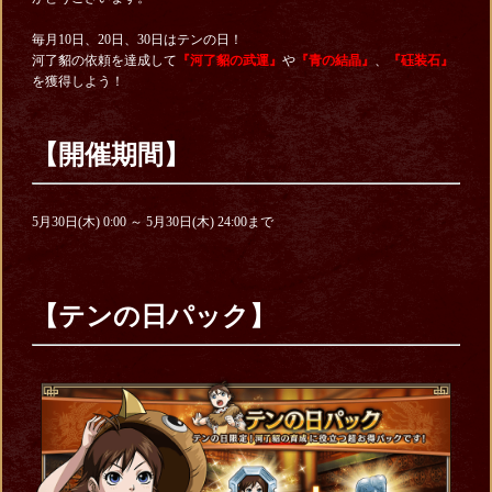
毎月10日、20日、30日はテンの日！
河了貂の依頼を達成して
『河了貂の武運』
や
『青の結晶』
、
『砡装石』
を獲得しよう！
【開催期間】
5月30日(木) 0:00 ～ 5月30日(木) 24:00まで
【テンの日パック】