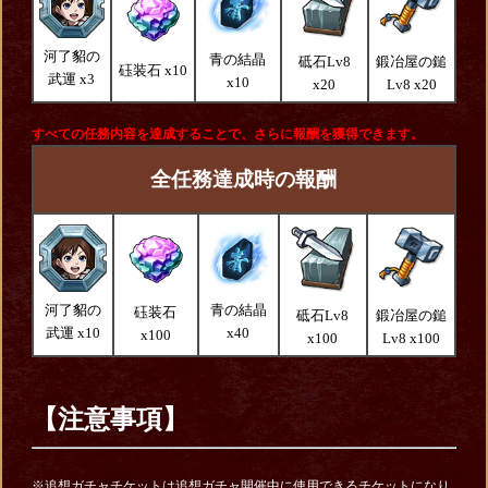
河了貂の
青の結晶
砥石Lv8
鍛冶屋の鎚
砡装石 x10
武運 x3
x10
x20
Lv8 x20
すべての任務内容を達成することで、さらに報酬を獲得できます。
全任務達成時の報酬
河了貂の
青の結晶
砡装石
砥石Lv8
鍛冶屋の鎚
武運 x10
x40
x100
x100
Lv8 x100
【注意事項】
※追想ガチャチケットは追想ガチャ開催中に使用できるチケットになり