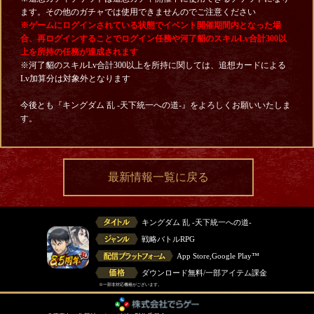
ます。その他のガチャでは使用できませんのでご注意ください
※ゲームにログインされている状態でイベント開催期間内となった場
合、再ログインすることでログイン任務や河了貂のスキルLv合計300以
上を所持の任務が達成されます
※河了貂のスキルLv合計300以上を所持に関しては、追想カードによる
Lv加算分は対象外となります
今後とも『キングダム 乱 -天下統一への道-』をよろしくお願いいたしま
す。
最新情報一覧に戻る
キングダム 乱 -天下統一への道-
戦略バトルRPG
App Store,Google Play™
ダウンロード無料/一部アイテム課金
※一部非対応機種がございます。