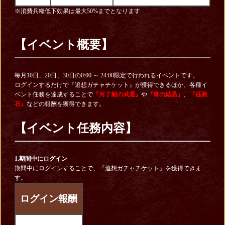
※消費兵糧低下効果は最大50%までとなります
【イベント概要】
毎月10日、20日、30日の0:00 ～ 24:00限定で行われるイベントです。
ログインするだけで『追想ガチャチケット』が獲得できるほか、各種イ
ベント任務を達成することで
『河了貂の武運』
や
『青の結晶』
、
『砡装
石』
などの報酬を獲得できます。
【イベント任務内容】
1.期間中にログイン
期間中にログインすることで、『追想ガチャチケット』を獲得できま
す。
ログイン報酬