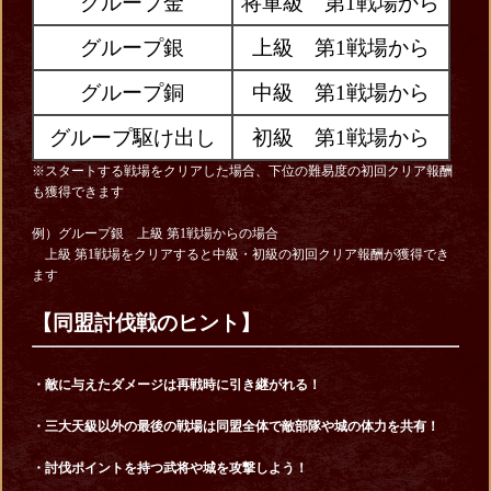
グループ金
将軍級 第1戦場から
グループ銀
上級 第1戦場から
グループ銅
中級 第1戦場から
グループ駆け出し
初級 第1戦場から
※スタートする戦場をクリアした場合、下位の難易度の初回クリア報酬
も獲得できます
例）グループ銀 上級 第1戦場からの場合
上級 第1戦場をクリアすると中級・初級の初回クリア報酬が獲得でき
ます
【同盟討伐戦のヒント】
・敵に与えたダメージは再戦時に引き継がれる
！
・三大天級以外の最後の戦場は同盟全体で敵部隊や城の体力を共有！
・討伐ポイントを持つ武将や城を攻撃しよう！