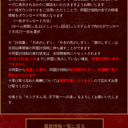
ーズに表示されるかのご確認をいただきますようお願いします
※一括ダウンロードをご活用いただくことで、同盟討伐戦の全ての戦場
情報をダウンロード可能となります
《一括ダウンロード方法》
[ホーム画面]→左上[メニュー]→[設定]→システムタブ内の[ダウンロー
ド方式]で一括を選択
※『討伐書』『力水のしずく』『やぎの乳のしずく』『酒のしずく』は
次回以降開催の同盟討伐戦に持ち越すことができます
※同盟討伐戦の進行状況は、次回開催時にリセットされます
※5月16日
(金) 5:00
までに同盟に加入していない場合、
同盟討伐戦に参加
できません
※同盟から
脱退した場合
、同盟討伐戦の
参加権利を失い、各報酬が受け
取れなくなります
※受け取り忘れた報酬については
補填対象となりません
ので忘れずお受
け取りください
今後とも『キングダム 乱 -天下統一への道-』をよろしくお願いいたしま
す。
最新情報一覧に戻る