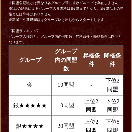
※同盟争覇戦とは異なり各グループ帯に複数グループは存在しません
※1回の結果によるグループの昇降格は1段階までとなり、2段階以上の昇
格または降格はありません
※新城主や新規同盟はグループ駆け出しからスタートします
《同盟ランキング》
グループの種類と、グループ内の同盟数・昇格条件・降格条件は以下と
なります。
グループ
昇格条
降格条
グループ
内の同盟
件
件
数
下位2
金
10同盟
-
同盟
上位2
下位2
銀★★★★★
10同盟
同盟
同盟
上位2
下位5
銀★★★★
20同盟
同盟
同盟