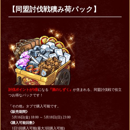
【同盟討伐戦積み荷パック】
討伐ポイントが3倍
になる
『酒のしずく』
が含まれる、同盟討伐戦で役立
つお得なパックです！
『その他』タブで購入可能です。
《販売期間》
5月16日(金) 18:00 ～ 5月18日(日) 23:00
《購入可能回数》
1日1回購入可能(最大3回購入可能)