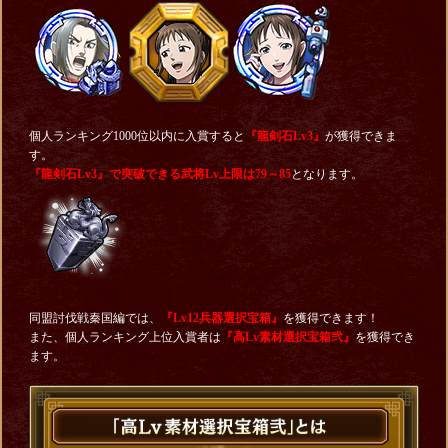
個人ランキング1000位以内に入賞すると
『龍剣石Lv3』
が獲得できま
す。
『龍剣石Lv3』で突破できる
武将Lv上限は79～85
となります。
同盟討伐戦秦国編では、
『Lv12兵器選択宝箱』
を獲得できます！
また、個人ランキング上位入賞者は
『高Lv素材選択宝箱弐』
を獲得でき
ます。