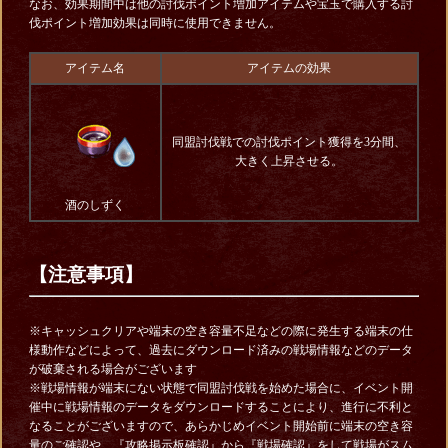
なお、効果期間中は他の討伐ポイント増加アイテムや宝玉で購入する討
伐ポイント増加効果は同時に使用できません。
アイテム名
アイテムの効果
同盟討伐戦での討伐ポイント獲得を3分間、
大きく上昇させる。
酒のしずく
【注意事項】
※キャッシュクリアや端末の空き容量不足などの際に発生する端末の仕
様動作などによって、過去にダウンロード済みの戦場情報などのデータ
が破棄される場合がございます
※戦場情報が端末にない状態で同盟討伐戦を始めた場合に、イベント開
催中に戦場情報のデータをダウンロードすることにより、進行に不利と
なることがございますので、あらかじめイベント開始前に端末の空き容
量のご確認や、『攻略掲示板確認』から『戦場確認』をして戦場がスム