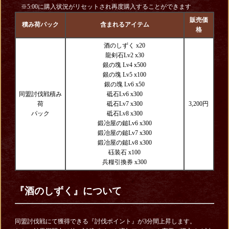
※5:00に購入状況がリセットされ再度購入することができます
販売価
積み荷パック
含まれるアイテム
格
酒のしずく x20
龍剣石Lv2 x30
銀の塊 Lv4 x500
銀の塊 Lv5 x100
銀の塊 Lv6 x50
同盟討伐戦積み
砥石Lv6 x300
荷
砥石Lv7 x300
3,200円
パック
砥石Lv8 x300
鍛冶屋の鎚Lv6 x300
鍛冶屋の鎚Lv7 x300
鍛冶屋の鎚Lv8 x300
砡装石 x100
兵糧引換券 x300
『酒のしずく』について
同盟討伐戦にて獲得できる『討伐ポイント』が3分間上昇します。