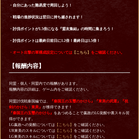
・自分にあった難易度で周回しよう！
・戦場の進捗状況は翌日に持ち越されます！
・討伐ポイントが1.5倍になる『盟友集結』の時間に集まろう！
・討伐ポイントは最終日前日に1.2倍！最終日は1.5倍！
・オート出撃の軍構成設定については
【こちら】
をご確認ください。
【報酬内容】
同盟・個人・同盟内での報酬があります。
報酬内容の詳細は、ゲーム内をご確認ください。
同盟討伐戦秦国編では、
『秦国王の玉璽のかけら』『東美の武運』『祝
剣のかけら：東美』
が獲得できます！
『秦国王の玉璽のかけら』
をあつめることで嬴政のLG覚醒や裏スキル習
得ができます。
LG嬴政への覚醒については
【こちら】
をご確認ください。
UR東美のスキルについては
【こちら】
をご確認ください。
LG東美のスキルについては
【こちら】
をご確認ください。