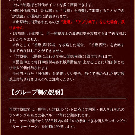
上位の戦場ほど討伐ポイントを多く獲得できます。
・同盟討伐戦では『討伐書』か『兵糧』を消費して出撃することができ
『討伐書』が優先的に消費されます。
※出撃時に消費されたものは
『撤退』『アプリ終了』をした場合、戻
りません
・1度攻略した戦場は、同一難易度上の最終戦場を攻略するまで再度挑む
ことができません。
※例として『初級 第1戦場』を攻略した場合、『初級 西門』を攻略す
るまで再度挑むことができません
・『討伐書』は爵位に合わせて毎日開始時間に1回付与されます。
※爵位10まで毎日10個付与され以降爵位が1上がるごとに1個加算とな
り最大20個付与されます
※付与された『討伐書』を消費しない場合、爵位で決められた規定数
以上付与されませんのでご注意ください
【グループ制の説明】
同盟討伐戦では、獲得した討伐ポイントに応じて同盟・個人それぞれの
ランキングをもとに各グループ帯に分類されます。
また、ゲーム開始から365日以内の城主のみ参加できる個人ランキングの
『ルーキーリーグ』を同時に開催します。