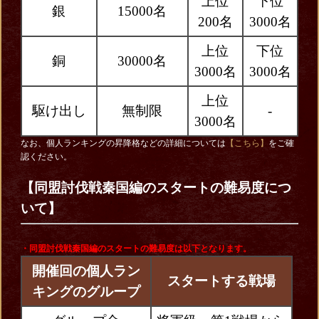
上位
下位
銀
15000名
200名
3000名
上位
下位
銅
30000名
3000名
3000名
上位
駆け出し
無制限
-
3000名
なお、個人ランキングの昇降格などの詳細については
【こちら】
をご確
認ください。
【同盟討伐戦秦国編のスタートの難易度につ
いて】
・同盟討伐戦秦国編
のスタートの難易度は以下となります。
開催回の個人ラン
スタートする戦場
キングのグループ