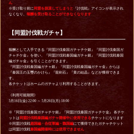
ん
※受け取り前に
同盟を脱退してしまうと
『討伐戦』アイコンが表示され
なくなり、
報酬を受け取ることができなくなります
【同盟討伐戦ガチャ】
報酬として入手できる『同盟討伐秦国ガチャチケ銀』『同盟討伐秦国ガ
チャチケ金』を使い、『同盟討伐戦秦国編ガチャ銀』『同盟討伐戦秦国
編ガチャ金』を引くことができます。
『同盟討伐戦秦国編ガチャ銀』『同盟討伐戦秦国編ガチャ金』からは
『秦国王の玉璽のかけら』『龍剣石』『黄の結晶』などが獲得できま
す。
各チケットはホームのガチャより利用することがきます。
《利用可能期間》
5月16日(金) 22:00 ～ 5月26日(月) 18:00
※『同盟討伐秦国ガチャチケ銀』『同盟討伐秦国ガチャチケ金』 各チケ
ットは
同盟討伐戦秦国編ガチャ開催中に使用できる
チケットになります
※同盟討伐戦
趙国編・合従軍編・魏国編
にて獲得できたガチャチケット
は同盟討伐戦
秦国編開催時には使用できません