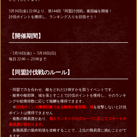
5月16日(金) 22:00より、第144回『同盟討伐戦』秦国編を開催！
討伐ポイントを獲得し、ランキング入りを目指そう！
【開催期間】
・5月16日(金) ～ 5月18日(日)
毎日 22:00
～ 23:00まで
【同盟討伐戦のルール】
・同盟で力を合わせ、敵をどれだけ倒すかを競うイベントです。
・敵将や敵部隊、城を落とすことで討伐ポイントを獲得し、そのランキ
ングや総獲得数に応じて報酬を獲得できます。
※
討伐ポイント獲得対象である敵将や敵部隊、城
を攻撃しないと討伐
ポイントは獲得できません
・複数の難易度があり、
個人ランキングのグループに応じてスタートの
難易度が変わります。
各難易度の最終戦場を攻略することで、上位の難易度に挑むことがで
きます。