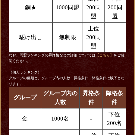
銅★
1000同盟
200同
200同
盟
盟
上位
駆け出し
無制限
200同
-
盟
なお、同盟ランキングの昇降格などの詳細については
【こちら】
をご確
認ください。
《個人ランキング》
グループの種類と、グループ内の人数・昇格条件・降格条件は以下とな
ります。
グループ内の
昇格条
降格条
グループ
人数
件
件
下位
金
1000名
-
200名