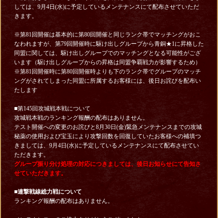
しては、9月4日(水)に予定しているメンテナンスにて配布させていただ
きます。
※第81回開催は基本的に第80回開催と同じランク帯でマッチングがおこ
なわれますが、第79回開催時に駆け出しグループから青銅★1に昇格した
同盟に関しては、駆け出しグループでのマッチングとなる可能性がござ
います（駆け出しグループからの昇格は同盟争覇戦力が影響するため）
※第81回開催時に第80回開催時よりも下のランク帯でグループのマッチ
ングがされてしまった同盟に所属するお客様には、後日お詫びを配布い
たします
■第145回攻城戦本戦について
攻城戦本戦のランキング報酬の配布はありません。
テスト開催への変更のお詫びと8月30日(金)緊急メンテナンスまでの攻城
秘薬の使用および宝玉により攻撃回数を回復していたお客様への補填つ
きましては、9月4日(水)に予定しているメンテナンスにて配布させてい
ただきます。
グループ振り分け処理の対応につきましては、後日お知らせにて告知さ
せていただきます。
■連撃戦線総力戦について
ランキング報酬の配布はありません。