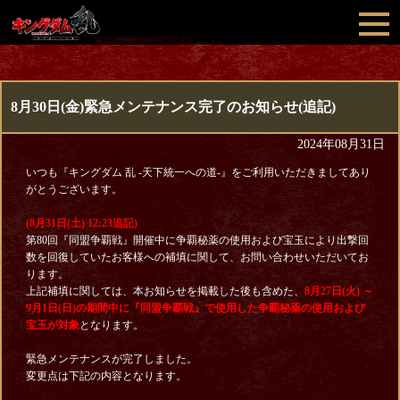
8月30日(金)緊急メンテナンス完了のお知らせ(追記)
2024年08月31日
いつも『キングダム 乱 -天下統一への道-』をご利用いただきましてあり
がとうございます。
(8月31日(土) 12:23追記)
第80回『同盟争覇戦』開催中に争覇秘薬の使用および宝玉により出撃回
数を回復していたお客様への補填に関して、お問い合わせいただいてお
ります。
上記補填に関しては、本お知らせを掲載した後も含めた、
8月27日(火) ～
9月1日(日)の期間中に『同盟争覇戦』で使用した争覇秘薬の使用および
宝玉が対象
となります。
緊急メンテナンスが完了しました。
変更点は下記の内容となります。