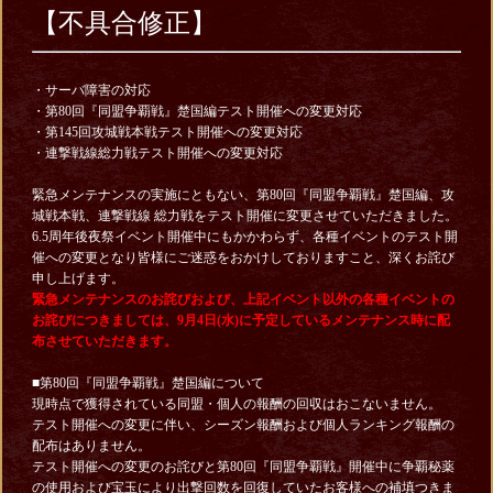
【不具合修正】
・サーバ障害の対応
・第80回『同盟争覇戦』楚国編テスト開催への変更対応
・第145回攻城戦本戦テスト開催への変更対応
・連撃戦線総力戦テスト開催への変更対応
緊急メンテナンスの実施にともない、第80回『同盟争覇戦』楚国編、攻
城戦本戦、連撃戦線 総力戦をテスト開催に変更させていただきました。
6.5周年後夜祭イベント開催中にもかかわらず、各種イベントのテスト開
催への変更となり皆様にご迷惑をおかけしておりますこと、深くお詫び
申し上げます。
緊急メンテナンスのお詫びおよび、上記イベント以外の各種イベントの
お詫びにつきましては、9
月4日(水)に予定しているメンテナンス時に配
布させていただきます。
■第80回『同盟争覇戦』楚国編について
現時点で獲得されている同盟・個人の報酬の回収はおこないません。
テスト開催への変更に伴い、シーズン報酬および個人ランキング報酬の
配布はありません。
テスト開催への変更のお詫びと第80回『同盟争覇戦』開催中に争覇秘薬
の使用および宝玉により出撃回数を回復していたお客様への補填つきま