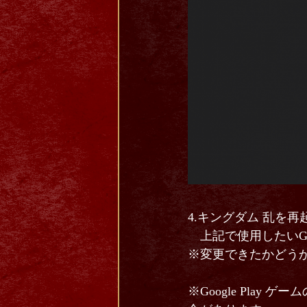
4.キングダム 乱を再
上記で使用したいGo
※変更できたかどう
※Google Pla