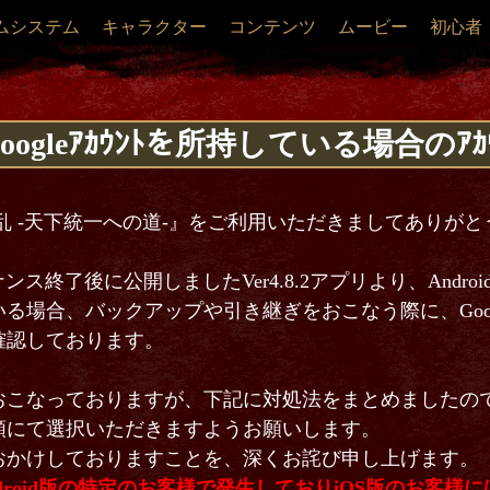
ムシステム
キャラクター
コンテンツ
ムービー
初心者
oogleｱｶｳﾝﾄを所持している場合のｱｶ
乱 -天下統一への道-』をご利用いただきましてありが
ナンス終了後に公開しましたVer4.8.2アプリより、Androi
る場合、バックアップや引き継ぎをおこなう際に、Goo
確認しております。
おこなっておりますが、下記に対処法をまとめましたの
順にて選択いただきますようお願いします。
おかけしておりますことを、深くお詫び申し上げます。
droid版の特定のお客様で発生しておりiOS版のお客様