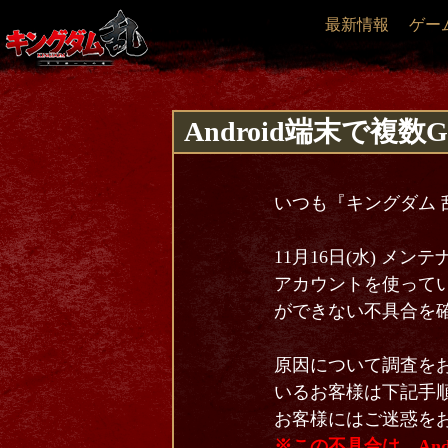
最新情報
ゲー
Android端末で複数G
いつも『キングダム 
11月16日(水) メンテ
アカウントを使ってい
ができない不具合を
原因について調査を
いるお客様は下記手
お客様にはご迷惑を
※この不具合は、An