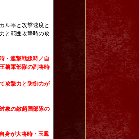
カル率と攻撃速度と
力と範囲攻撃時の攻
戦時・連撃戦線時／自
王翦軍部隊の副将時
て攻撃力と防御力が
対象の敵趙国部隊の
／自身が大将時・玉鳳