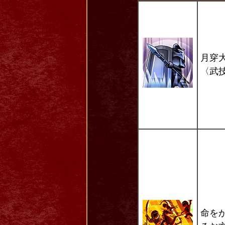
月穿
〈武
命を