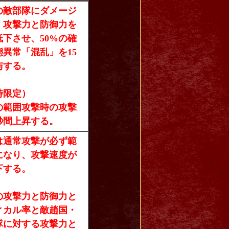
の敵部隊にダメージ
、攻撃力と防御力を
低下させ、50%の確
態異常「混乱」を15
与する。
時限定）
の範囲攻撃時の攻撃
秒間上昇する。
は通常攻撃が必ず範
になり、攻撃速度が
下する。
の攻撃力と防御力と
ィカル率と敵趙国・
隊に対する攻撃力と