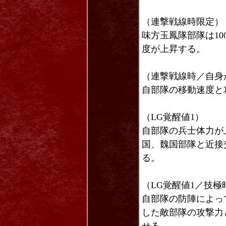
（連撃戦線時限定）
味方玉鳳隊部隊は1
度が上昇する。
（連撃戦線時／自身
自部隊の移動速度と
（LG覚醒値1）
自部隊の兵士体力が
国、魏国部隊と近接
る。
（LG覚醒値1／技極
自部隊の防陣によっ
した敵部隊の攻撃力