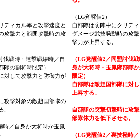
る。
（LG覚醒値2）
リティカル率と攻撃速度と
自部隊は防陣中にクリティ
の攻撃力と範囲攻撃時の攻
ダメージ武技発動時の攻撃
撃力が上昇する。
盟討伐戦時・連撃戦線時／自
（LG覚醒値2／同盟討伐
部隊の副将時限定）
身が大将時・玉鳳隊部隊か
に対して攻撃力と防御力が
限定）
自部隊は敵趙国部隊に対し
上昇する。
に攻撃対象の敵趙国部隊の
る。
自部隊の突撃初撃時に攻撃
部隊体力を低下させる。
技極時／自身が大将時か玉鳳
）
（LG覚醒値2／裏技極時