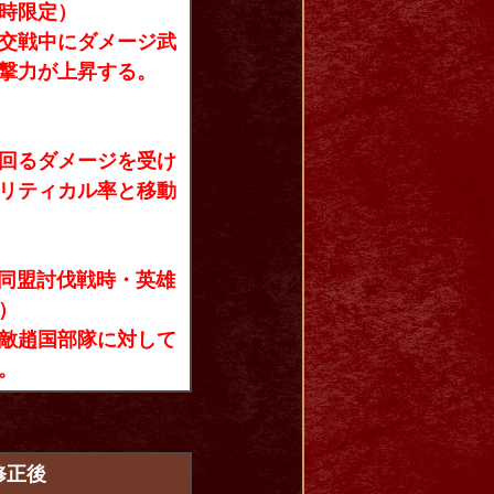
時限定）
交戦中にダメージ武
撃力が上昇する。
回るダメージを受け
リティカル率と移動
／同盟討伐戦時・英雄
）
敵趙国部隊に対して
。
修正後