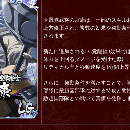
玉鳳隊武将の宮康は、一部のスキル
上方修正され、複数の効果や発動条
されます。
新たに追加されるLG覚醒値3効果で
体力を上回るダメージを受けた際に
リティカル率と移動速度を1分間上昇
さらに、発動条件を満たすことで、
部隊に敵趙国部隊に対する特攻と耐
敵趙国部隊との戦いで真価を発揮し