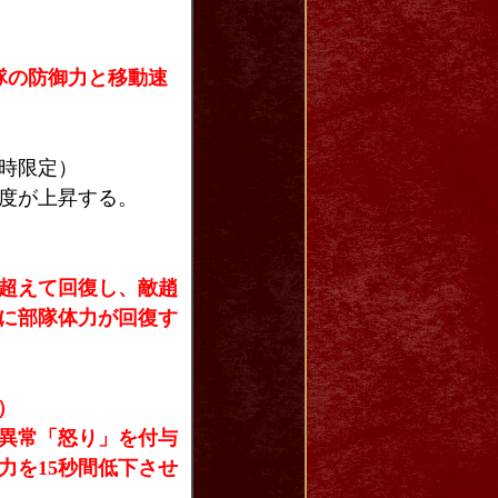
隊の防御力と移動速
時限定）
度が上昇する。
超えて回復し、敵趙
に部隊体力が回復す
）
異常「怒り」を付与
力を15秒間低下させ