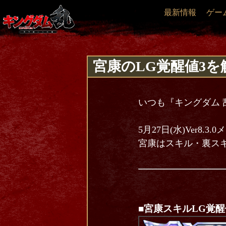
最新情報
ゲー
宮康のLG覚醒値3
いつも『キングダム 
5月27日(水)Ver8.
宮康はスキル・裏ス
■宮康スキルLG覚醒