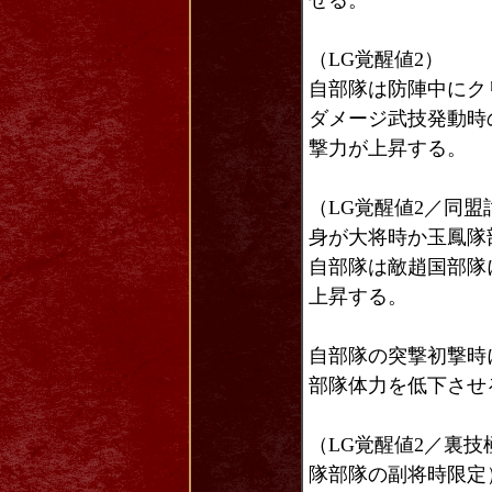
せる。
（LG覚醒値2）
自部隊は防陣中にク
ダメージ武技発動時
撃力が上昇する。
（LG覚醒値2／同
身が大将時か玉鳳隊
自部隊は敵趙国部隊
上昇する。
自部隊の突撃初撃時
部隊体力を低下させ
（LG覚醒値2／裏
隊部隊の副将時限定