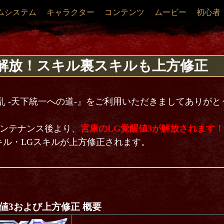
ムシステム
キャラクター
コンテンツ
ムービー
初心者
を解放！スキル裏スキルも上方修正
乱 -天下統一への道-』をご利用いただきましてありが
3.0メンテナンス後より、
宮康のLG覚醒値3が解放されます！
キル・LGスキルが上方修正されます。
値3および上方修正 概要