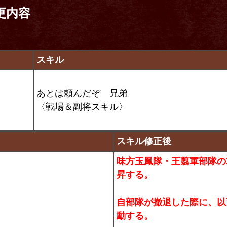
更内容
スキル
あとは頼んだぞ 兄弟
〈戦場＆副将スキル〉
スキル修正後
味方玉鳳隊・王翦軍部隊の
昇する。
自部隊が撤退した際に、以
動する。