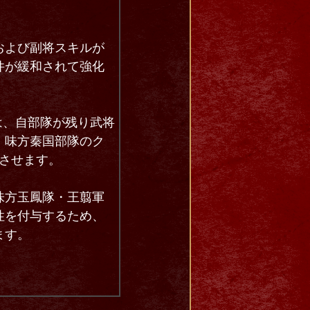
および副将スキルが
件が緩和されて強化
は、自部隊が残り武将
、味方秦国部隊のク
させます。
味方玉鳳隊・王翦軍
性を付与するため、
ます。