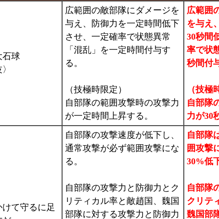
広範囲の敵部隊にダメージを
広範囲
与え、防御力を一定時間低下
を与え
させ、一定確率で状態異常
30秒間
「混乱」を一定時間付与す
率で状
大石球
る。
秒間付
技〉
（技極時限定）
（技極
自部隊の範囲攻撃時の攻撃力
自部隊
が一定時間上昇する。
力が30
自部隊の攻撃速度が低下し、
自部隊
通常攻撃が必ず範囲攻撃にな
囲攻撃
る。
30%低
自部隊の攻撃力と防御力とク
自部隊
リティカル率と敵趙国、魏国
クリテ
かけて守るに足
部隊に対する攻撃力と防御力
魏国部