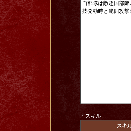
自部隊は敵趙国部隊
技発動時と範囲攻撃
・スキル
スキ