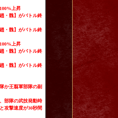
00%上昇
趙・魏】がバトル終
趙・魏】がバトル終
00%上昇
趙・魏】がバトル終
趙・魏】がバトル終
隊か王翦軍部隊の副
、部隊の武技発動時
と攻撃速度が30秒間