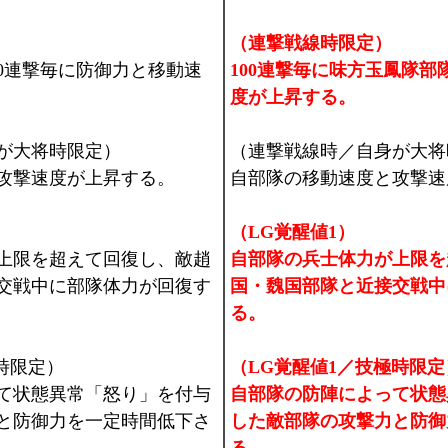
（連撃戦線時限定）
00連撃毎に防御力と移動速
100連撃毎に味方玉鳳隊部
度が上昇する。
が大将時限定）
（連撃戦線時／自身が大将
攻撃速度が上昇する。
自部隊の移動速度と攻撃速
（LG覚醒値1）
上限を超えて回復し、敵趙
自部隊の兵士体力が上限を
交戦中に部隊体力が回復す
国・魏国部隊と近接交戦中
る。
時限定）
（LG覚醒値1／技極時限定
て状態異常「怒り」を付与
自部隊の防陣によって状態
と防御力を一定時間低下さ
した敵部隊の攻撃力と防御