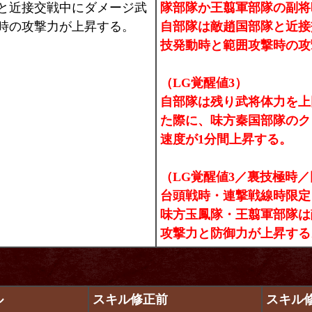
と近接交戦中にダメージ武
隊部隊か王翦軍部隊の副将
時の攻撃力が上昇する。
自部隊は敵趙国部隊と近接
技発動時と範囲攻撃時の攻
（LG覚醒値3）
自部隊は残り武将体力を上
た際に、味方秦国部隊のク
速度が1分間上昇する。
（LG覚醒値3／裏技極時
台頭戦時・連撃戦線時限定
味方玉鳳隊・王翦軍部隊は
攻撃力と防御力が上昇する
ル
スキル修正前
スキル