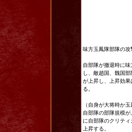
味方玉鳳隊部隊の攻
自部隊が撤退時に味
し、敵趙国、魏国部
が上昇し、上昇効果
る。
（自身が大将時か玉
自部隊の部隊規模が
に自部隊のクリティ
上昇する。