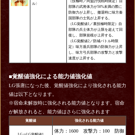
（技極時／同盟討伐戦時限定）自
ル〉
部隊の武将体力が50%未満の際に
防御力が上昇し、撤退時に味方秦
国部隊の士気が上昇する。
（LG覚醒値1／裏技極時限定）自
部隊の兵士体力が上限を超えて回
復し、部隊規模が上昇する。
（LG覚醒値2／防城バトル時限
定）味方盾兵部隊の防御力が上昇
し、味方弓兵部隊の攻撃力と攻撃
速度が上昇する。
■覚醒値強化による能力値強化値
LG張唐になった後、覚醒値強化により強化される能力
値は以下となります。
※宿命未解放時に強化される能力値となります。宿命
が解放されると、能力値はさらに強化されます
覚醒値
強化される能力値
体力：1600 攻撃力：100 防御
LG⇒LG覚醒値1