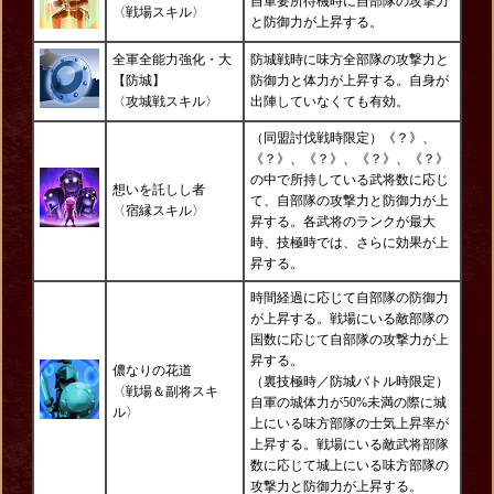
自軍要所待機時に自部隊の攻撃力
〈戦場スキル〉
と防御力が上昇する。
全軍全能力強化・大
防城戦時に味方全部隊の攻撃力と
【防城】
防御力と体力が上昇する。自身が
〈攻城戦スキル〉
出陣していなくても有効。
（同盟討伐戦時限定）《？》、
《？》、《？》、《？》、《？》
の中で所持している武将数に応じ
想いを託しし者
て、
自部隊の攻撃力と防御力
が上
〈宿縁スキル〉
昇する。各武将のランクが最大
時、技極時では、さらに効果が上
昇する。
時間経過に応じて自部隊の防御力
が上昇する。戦場にいる敵部隊の
国数に応じて自部隊の攻撃力が上
昇する。
儂なりの花道
（裏技極時／防城バトル時限定）
〈戦場＆副将スキ
自軍の城体力が50%未満の際に城
ル〉
上にいる味方部隊の士気上昇率が
上昇する。戦場にいる敵武将部隊
数に応じて城上にいる味方部隊の
攻撃力と防御力が上昇する。