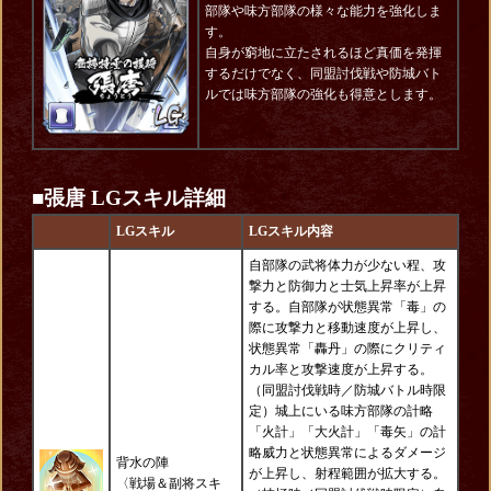
部隊や味方部隊の様々な能力を強化しま
す。
自身が窮地に立たされるほど真価を発揮
するだけでなく、同盟討伐戦や防城バト
ルでは味方部隊の強化も得意とします。
■張唐
LGスキル詳細
LGスキル
LGスキル内容
自部隊の武将体力が少ない程、攻
撃力と防御力と士気上昇率が上昇
する。自部隊が状態異常「毒」の
際に攻撃力と移動速度が上昇し、
状態異常「轟丹」の際にクリティ
カル率と攻撃速度が上昇する。
（同盟討伐戦時／防城バトル時限
定）城上にいる味方部隊の計略
「火計」「大火計」「毒矢」の計
略威力と状態異常によるダメージ
背水の陣
が上昇し、射程範囲が拡大する。
〈戦場＆副将スキ