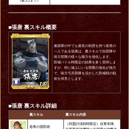
（最大2まで）
■張唐 裏スキル概要
秦国軍の中でも最長の戦歴を持つ老将の
一人である張唐は、裏スキルで自部隊や
味方部隊の様々な能力を強化します。
防城バトル時限定の効果を多く習得しま
すが、特に城上にいる部隊の強化が強力
で、味方弓兵部隊を活かした防城戦の戦
術を得意とします。
■張唐 裏スキル詳細
裏スキル
裏スキル内容
（同盟討伐戦時限定）自軍本陣、
老将の国防術