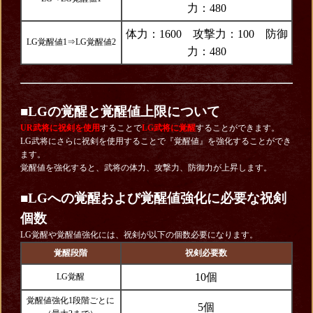
力：480
体力：1600 攻撃力：100 防御
LG覚醒値1⇒LG覚醒値2
力：480
■LGの覚醒と覚醒値上限について
UR武将に祝剣を使用
することで
LG武将に覚醒
することができます。
LG武将にさらに祝剣を使用することで『覚醒値』を強化することができ
ます。
覚醒値を強化すると、武将の体力、攻撃力、防御力が上昇します。
■LGへの覚醒および覚醒値強化に必要な祝剣
個数
LG覚醒や覚醒値強化には、祝剣が以下の個数必要になります。
覚醒段階
祝剣必要数
10個
LG覚醒
覚醒値強化1段階ごとに
5個