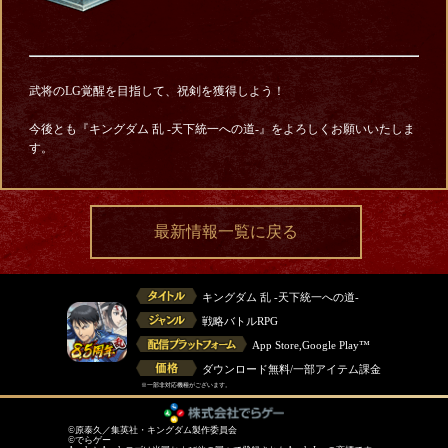
武将のLG覚醒を目指して、祝剣を獲得しよう！
今後とも『キングダム 乱 -天下統一への道-』をよろしくお願いいたしま
す。
最新情報一覧に戻る
キングダム 乱 -天下統一への道-
戦略バトルRPG
App Store,Google Play™
ダウンロード無料/一部アイテム課金
※一部非対応機種がございます。
©原泰久／集英社・キングダム製作委員会
©でらゲー