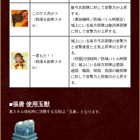
敵弓兵部隊に対して攻撃力が上昇
このゲス共がァ
する。
〈戦場＆副将スキ
（裏技極時／防城バトル時限定）
ル〉
城上にいる味方部隊は敵武将部隊
に対して攻撃力が上昇する。
城上にいる味方弓兵部隊の攻撃力
と攻撃速度と士気上昇率が上昇す
る。
一度もだ！！
（同盟討伐戦時／防城バトル時限
〈戦場＆副将スキ
定）城上にいる味方部隊は楚国、
ル〉
趙国、魏国、韓国、燕国の敵部隊
に対して攻撃力と防御力が上昇す
る。
■張唐 使用玉獣
裏スキル強化時に消費する玉獣は『玉象』となります。