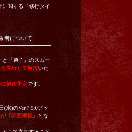
針に関する『修行タイ
対象者について
』と『弟子』のスムー
のみを先行して解放
いた
降に解放予定
です。
水)のVer.7.5.0アッ
員が『師匠候補』
とな
』として参加すること