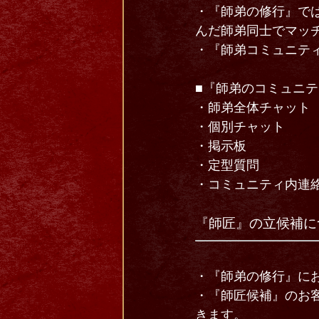
・『師弟の修行』で
んだ師弟同士でマッ
・『師弟コミュニテ
■『師弟のコミュニ
・師弟全体チャット
・個別チャット
・掲示板
・定型質問
・コミュニティ内連
『師匠』の立候補に
・『師弟の修行』に
・『師匠候補』のお客
きます。