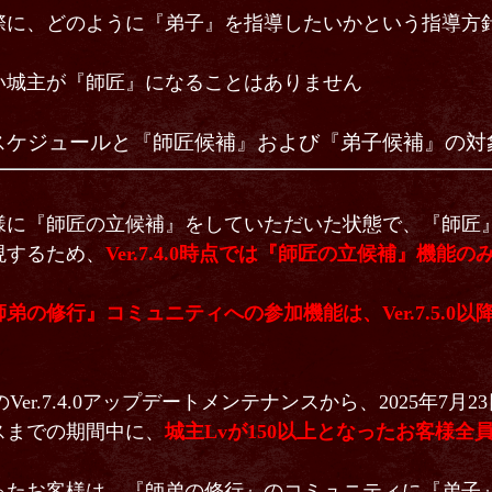
際に、どのように『弟子』を指導したいかという指導方
い城主が『師匠』になることはありません
の導入スケジュールと『師匠候補』および『弟子候補』の
様に『師匠の立候補』をしていただいた状態で、『師匠
現するため、
Ver.7.4.0時点では『師匠の立候補』機能
弟の修行』コミュニティへの参加機能は、Ver.7.5.0以
》
のVer.7.4.0アップデートメンテナンスから、2025年7月23日(
スまでの期間中に、
城主Lvが150以上となったお客様全
ったお客様は、『師弟の修行』のコミュニティに『弟子