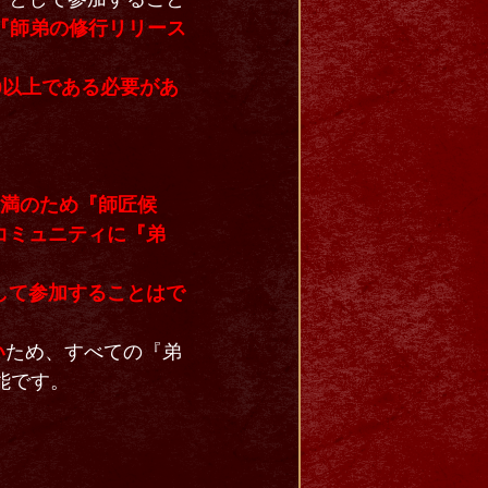
『師弟の修行リリース
0以上である必要があ
50未満のため『師匠候
コミュニティに『弟
して参加することはで
い
ため、すべての『弟
能です。