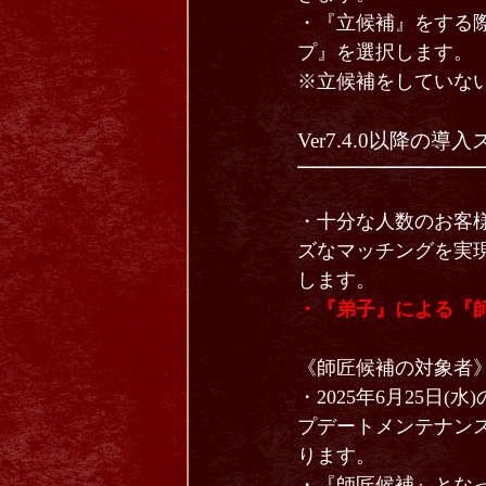
・『立候補』をする
プ』を選択します。
※立候補をしていな
Ver7.4.0以降
・十分な人数のお客
ズなマッチングを実
します。
・『弟子』による『師
《師匠候補の対象者
・2025年6月25日(水)
プデートメンテナン
ります。
・『師匠候補』とな