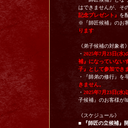
はできませんが、そ
記念プレゼント』
を
※『師匠候補』のお
ります
《弟子候補の対象者
・
2025年7月23日(
補』になっていない
子』として参加でき
・『師弟の修行』を
きません。
・
2025年7月23日
子候補』のお客様が
《スケジュール》
■
『師匠の立候補』