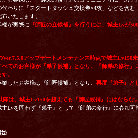
の代わりに「スタートダッシュ交換券×4枚」などを含む
配布いたします。
客様が実際に
『師匠の立候補』を行うには、城主Lvが50
》
水)のVer.7.5.0アップデートメンテナンス時点で城主Lv1
すべてのお客様が『弟子候補』となり、『師弟の修行』
ます。
卒業したお客様は『師匠候補』となり、
再度『弟子』と
(水)以降は、城主Lv150を超えても『師匠候補』にはならな
城主Lvを問わず『弟子』として『師弟の修行』に参加可
開始