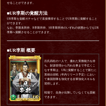
せることができます。
■
UR李斯の覚醒方法
UR李斯を覚醒ガチャなどで直接獲得することでUR李斯に覚醒すること
ができます。
なお、李斯未所持、R李斯所持、SR李斯所持のいずれの状態からでもUR
李斯へ覚醒させることができます。
■UR李斯 概要
呂氏四柱の一人で、優れた実務能力を持
ち、財源管理から汚れ仕事まで手広くこ
なす李斯は、URに覚醒することで新たに
英雄台頭戦（年内リリース予定）におい
て秦国部隊を強化する全軍強化スキルを
習得します。
戦場で、自身が出陣していなくても貢献
できます。