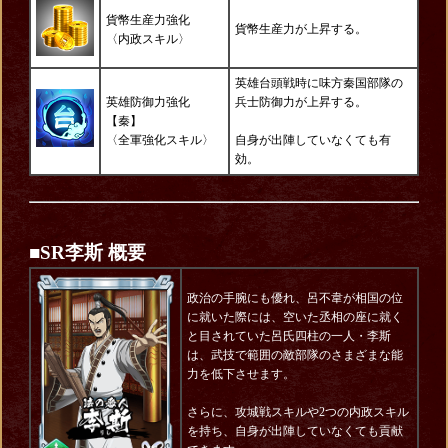
貨幣生産力強化
貨幣生産力が上昇する。
〈内政スキル〉
英雄台頭戦時に味方秦国部隊の
英雄防御力強化
兵士防御力が上昇する。
【秦】
〈全軍強化スキル〉
自身が出陣していなくても有
効。
■SR李斯 概要
政治の手腕にも優れ、呂不韋が相国の位
に就いた際には、空いた丞相の座に就く
と目されていた呂氏四柱の一人・李斯
は、武技で範囲の敵部隊のさまざまな能
力を低下させます。
さらに、攻城戦スキルや2つの内政スキル
を持ち、自身が出陣していなくても貢献