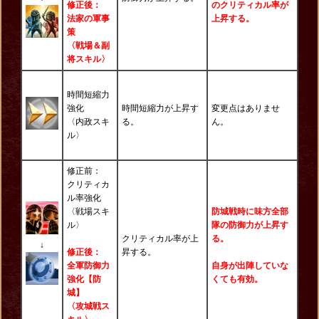
修正後：
のクリティカル率が
法家の軍事
上昇する。
策
〈戦場＆副
将スキル〉
時間短縮力
強化
時間短縮力が上昇す
変更点はありませ
〈内政スキ
る。
ん。
ル〉
修正前：
クリティカ
ル率強化
〈戦場スキ
防城戦時に味方全部
ル〉
隊の防御力が上昇す
クリティカル率が上
る。
↓
修正後：
昇する。
全軍防御力
自身が出陣していな
強化【防
くても有効。
城】
〈攻城戦ス