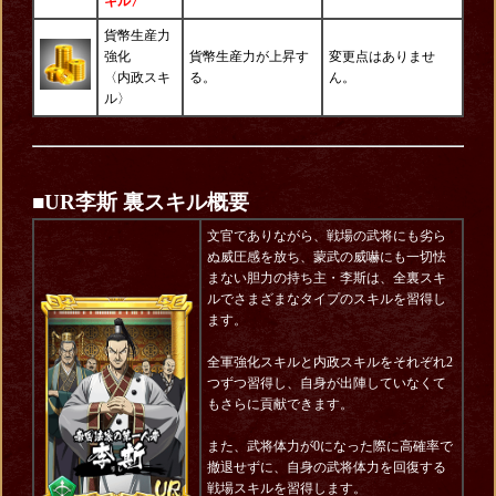
キル〉
貨幣生産力
強化
貨幣生産力が上昇す
変更点はありませ
〈内政スキ
る。
ん。
ル〉
■UR李斯 裏スキル概要
文官でありながら、戦場の武将にも劣ら
ぬ威圧感を放ち、蒙武の威嚇にも一切怯
まない胆力の持ち主・李斯は、全裏スキ
ルでさまざまなタイプのスキルを習得し
ます。
全軍強化スキルと内政スキルをそれぞれ2
つずつ習得し、自身が出陣していなくて
もさらに貢献できます。
また、武将体力が0になった際に高確率で
撤退せずに、自身の武将体力を回復する
戦場スキルを習得します。