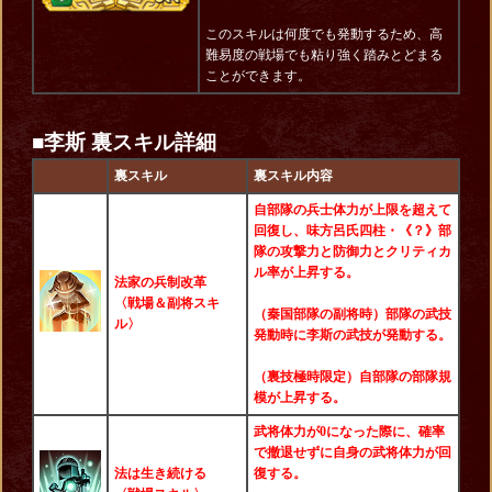
このスキルは何度でも発動するため、高
難易度の戦場でも粘り強く踏みとどまる
ことができます。
■李斯 裏スキル詳細
裏スキル
裏スキル内容
自部隊の兵士体力が上限を超えて
回復し、味方呂氏四柱・《？》部
隊の攻撃力と防御力とクリティカ
ル率が上昇する。
法家の兵制改革
〈戦場＆副将スキ
（秦国部隊の副将時）部隊の武技
ル〉
発動時に李斯の武技が発動する。
（裏技極時限定）自部隊の部隊規
模が上昇する。
武将体力が0になった際に、確率
で撤退せずに自身の武将体力が回
法は生き続ける
復する。