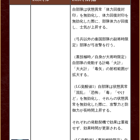
自部隊は状態異常「体力回復封
印」を無効化し、体力回復封印を
無効化した際に、部隊体力が回復
し、士気が上昇する。
（弓兵以外の秦国部隊の副将時限
定）部隊が弓攻撃を行う。
（裏技極時／自身が大将時限定）
自部隊の発動する計略「火計」
「大火計」「毒矢」の射程範囲が
拡大する。
（LG覚醒値1）自部隊は状態異常
「混乱」「恐怖」「毒」「やけ
ど」を無効化し、それらの状態異
常を無効化した際に、攻撃力と防
御力が長時間上昇する。
それぞれの発動契機で効果は重複
せず、効果時間が更新される。