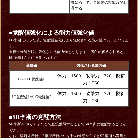
数に応じて、自部隊の攻撃力が上
昇する。
■覚醒値強化による能力値強化値
LG李斯になった後、覚醒値強化により強化される能力値は以下となりま
す。
※宿命未解放時に強化される能力値となります。宿命が解放されると、
能力値はさらに強化されます
覚醒値
強化される能力値
体力：1500 攻撃力：320 防御
LG⇒LG覚醒値1
力：260
体力：1500 攻撃力：320 防御
LG覚醒値1⇒LG覚醒値2
力：260
■
SR李斯の覚醒方法
SR李斯をSRガチャなどで直接獲得することでSR李斯に覚醒することが
できます。
なお、李斯未所持、R李斯所持のいずれの状態からでもSR李斯へ覚醒さ