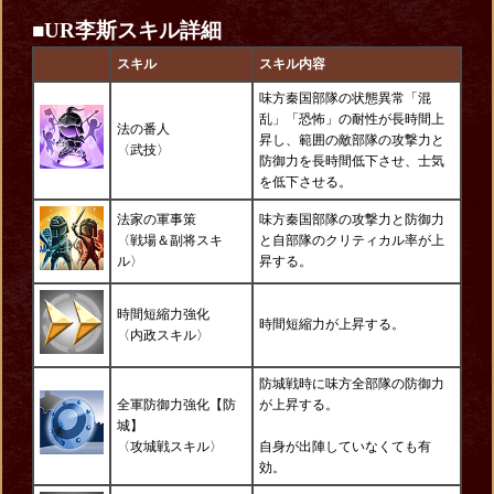
■
UR李斯スキル詳細
スキル
スキル内容
味方秦国部隊の状態異常「混
乱」「恐怖」の耐性が長時間上
法の番人
昇し、範囲の敵部隊の攻撃力と
〈
武技
〉
防御力を長時間低下させ、士気
を低下させる。
法家の軍事策
味方秦国部隊の攻撃力と防御力
〈戦場＆副将スキ
と自部隊のクリティカル率が上
ル〉
昇する。
時間短縮力強化
時間短縮力が上昇する。
〈内政スキル〉
防城戦時に味方全部隊の防御力
全軍防御力強化【防
が上昇する。
城】
〈攻城戦スキル〉
自身が出陣していなくても有
効。