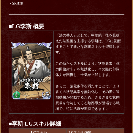
・SR李斯
■LG李斯 概要
『法の番人』として、中華統一後を見据
えた法整備を主導する李斯は、LGに覚醒
することで新たな副将スキルを習得しま
す。
この新たなスキルにより、状態異常『体
力回復封印』を無効化し、その際に部隊
体力が回復し、士気が上昇します。
さらに、強化条件を満たすことで、より
多くの状態異常を無効化し、その際に追
加効果が発動するため、さまざまな状態
異常を付与してくる敵部隊が登場する戦
場で、特に活躍が期待できます。
■李斯 LGスキル詳細
LGスキル
LGスキル内容