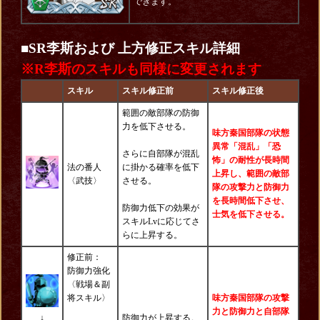
できます。
■
SR李斯および 上方修正スキル詳細
※R李斯のスキルも同様に変更されます
スキル
スキル修正前
スキル修正後
範囲の敵部隊の防御
力を低下させる。
味方秦国部隊の状態
異常「混乱」「恐
さらに自部隊が混乱
怖」の耐性が長時間
法の番人
に掛かる確率を低下
上昇し、範囲の敵部
〈
武技
〉
させる。
隊の攻撃力と防御力
を長時間低下させ、
防御力低下の効果が
士気を低下させる。
スキルLvに応じてさ
らに上昇する。
修正前：
防御力強化
〈戦場＆副
将スキル〉
味方秦国部隊の攻撃
力と防御力と自部隊
↓
防御力が上昇する。