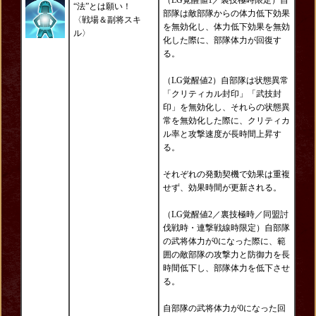
（LG覚醒値1／裏技極時限定）自
“法”とは願い！
部隊は敵部隊からの体力低下効果
〈戦場＆副将スキ
を無効化し、体力低下効果を無効
ル〉
化した際に、部隊体力が回復す
る。
（LG覚醒値2）自部隊は状態異常
「クリティカル封印」「武技封
印」を無効化し、それらの状態異
常を無効化した際に、クリティカ
ル率と攻撃速度が長時間上昇す
る。
それぞれの発動契機で効果は重複
せず、効果時間が更新される。
（LG覚醒値2／裏技極時／同盟討
伐戦時・連撃戦線時限定）自部隊
の武将体力が0になった際に、範
囲の敵部隊の攻撃力と防御力を長
時間低下し、部隊体力を低下させ
る。
自部隊の武将体力が0になった回