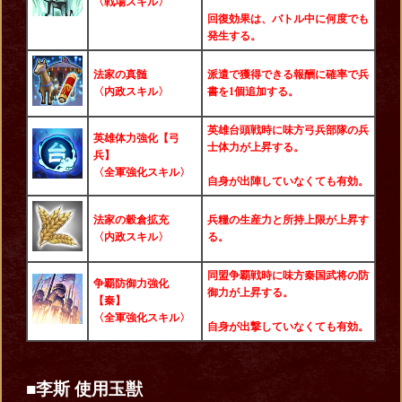
〈戦場スキル〉
回復効果は、バトル中に何度でも
発生する。
法家の真髄
派遣で獲得できる報酬に確率で兵
〈内政スキル〉
書を1個追加する。
英雄台頭戦時に味方弓兵部隊の兵
英雄体力強化【弓
士体力が上昇する。
兵】
〈全軍強化スキル〉
自身が出陣していなくても有効。
法家の穀倉拡充
兵糧の生産力と所持上限が上昇す
〈内政スキル〉
る。
同盟争覇戦時に味方秦国武将の防
争覇防御力強化
御力が上昇する。
【秦】
〈全軍強化スキル〉
自身が出撃していなくても有効。
■李斯 使用玉獣