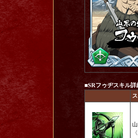
■
SRフゥヂスキル詳
ス
山
〈