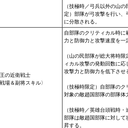
（技極時／弓兵以外の山の
定）部隊が弓攻撃を行い、
に分散される。
自部隊のクリティカル時に
力と防御力と攻撃速度を一
（山の民部隊が総大将時限
ィカル攻撃の発動回数に応
攻撃力と防御力を低下させ
王の近衛戦士
戦場＆副将スキル〉
（技極時限定）自部隊のク
対象の敵趙国部隊の部隊体
（技極時／英雄台頭戦時・
部隊は敵趙国部隊に対して
昇する。