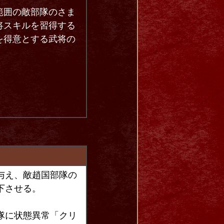
範囲の敵部隊のさま
将スキルを習得する
を得意とする武将の
与え、敵趙国部隊の
下させる。
隊に状態異常「クリ