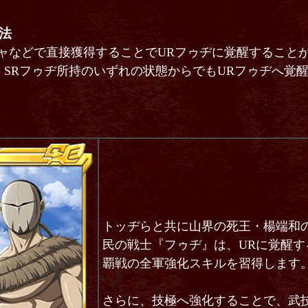
法
チャなどで直接獲得することでURフゥヂに覚醒すること
、SRフゥヂ所持のいずれの状態からでもURフゥヂへ覚
トッヂらと共に山界の死王・楊端和
民の戦士『フゥヂ』は、URに覚醒す
覇戦の全軍強化スキルを習得します
さらに、技極へ強化することで、武