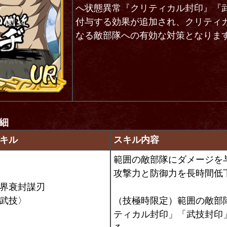
へ状態異常『クリティカル封印』『
付与する効果が追加され、クリティ
なる敵部隊への有効な対策となりま
細
キル
スキル内容
範囲の敵部隊にダメージを
攻撃力と防御力を長時間低
界衰封謀刃
武技
〉
（技極時限定）範囲の敵部
ティカル封印」「武技封印