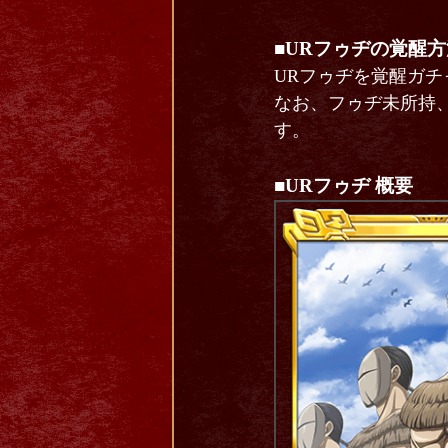
■
URフゥヂの覚醒方
URフゥヂを覚醒ガ
なお、フゥヂ未所持
す。
■URフゥヂ 概要