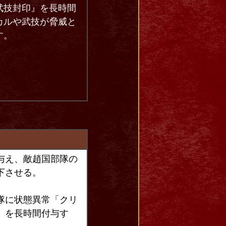
武技封印』を長時間
カルや武技が脅威と
す。
与え、敵趙国部隊の
下させる。
隊に状態異常「クリ
」を長時間付与す