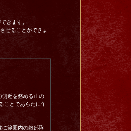
ができます。
醒させることができま
の側近を務める山の
ることであらたに争
。
技に範囲内の敵部隊