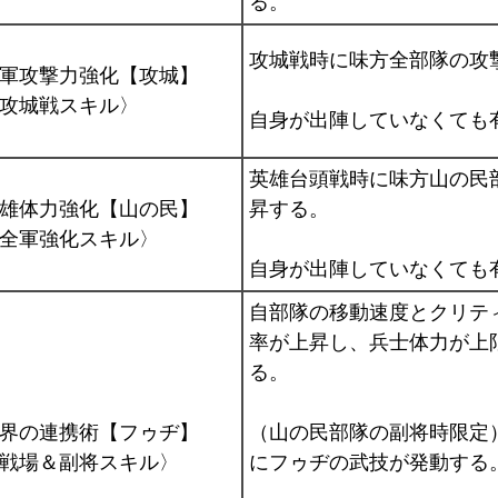
る。
攻城戦時に味方全部隊の攻
軍攻撃力強化【攻城】
攻城戦スキル〉
自身が出陣していなくても
英雄台頭戦時に味方山の民
雄体力強化【山の民】
昇する。
全軍強化スキル〉
自身が出陣していなくても
自部隊の移動速度とクリテ
率が上昇し、兵士体力が上
る。
界の連携術【フゥヂ】
（山の民部隊の副将時限定
戦場＆副将スキル〉
にフゥヂの武技が発動する