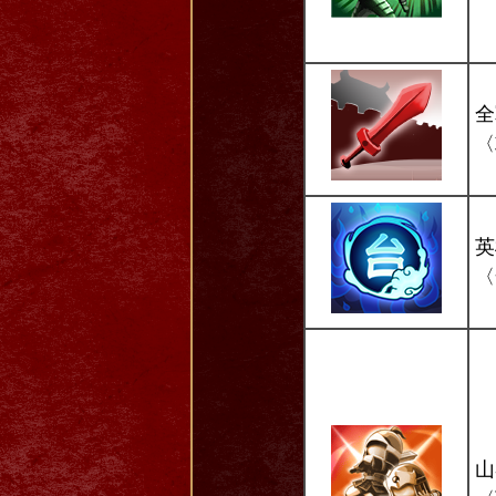
全
〈
英
〈
山