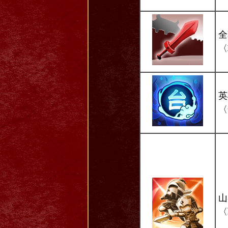
全
〈
英
〈
山
〈