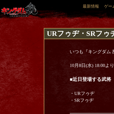
最新情報
ゲー
URフゥヂ・SRフ
いつも『キングダム 
10月8日(水) 18
■近日登場する武将
・URフゥヂ
・SRフゥヂ