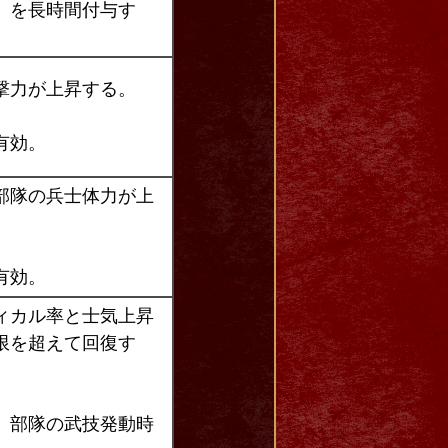
」を長時間付与す
撃力が上昇する。
有効。
部隊の兵士体力が上
有効。
ィカル率と士気上昇
限を超えて回復す
）部隊の武技発動時