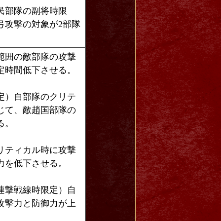
民部隊の副将時限
弓攻撃の対象が2部隊
範囲の敵部隊の攻撃
定時間低下させる。
定）自部隊のクリテ
じて、敵趙国部隊の
る。
リティカル時に攻撃
力を低下させる。
連撃戦線時限定）自
攻撃力と防御力が上