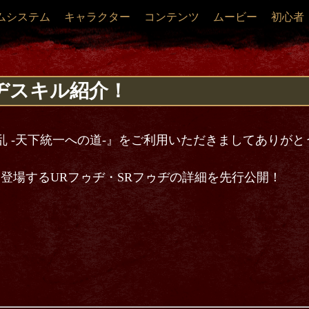
ムシステム
キャラクター
コンテンツ
ムービー
初心者
ゥヂスキル紹介！
乱 -天下統一への道-』をご利用いただきましてありが
:00より登場するURフゥヂ・SRフゥヂの詳細を先行公開！