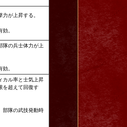
撃力が上昇する。
有効。
部隊の兵士体力が上
有効。
ィカル率と士気上昇
限を超えて回復す
）部隊の武技発動時
。