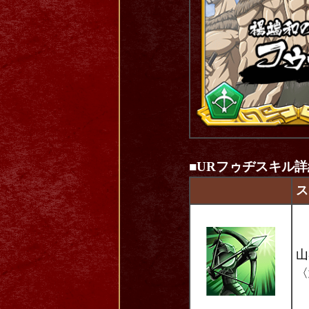
■
URフゥヂスキル詳
ス
山
〈