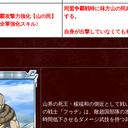
同盟争覇戦時に味方山の民
覇攻撃力強化【山の民】
する。
全軍強化スキル〉
自身が出撃していなくても
山界の死王・楊端和の側近として戦
の戦士『フゥヂ』は、敵趙国部隊の
時間低下させるダメージ武技を持つ