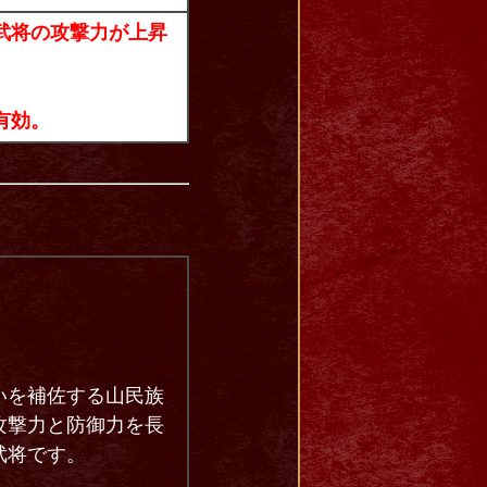
武将の攻撃力が上昇
有効。
いを補佐する山民族
攻撃力と防御力を長
武将です。