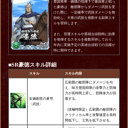
楚国将軍・媧燐の指揮下で秦国軍と戦っ
た豪徳は、敵部隊からダメージ武技を受
けた際に、一定確率で武技ダメージを無
効化し、大将の武技を発動する副将スキ
ルを習得します。
また、宿運スキルや英雄台頭戦時に効果
を発揮するスキルを複数所持しており、
年内に実施予定の英雄台頭戦での活躍が
特に期待できます。
■
SR豪徳スキル詳細
スキル
スキル内容
広範囲の敵部隊にダメージを与
え、味方楚国部隊の攻撃力と防御
力が長時間上昇し、部隊体力が回
女媧創世の蒼穹
復する。
〈
武技
〉
（技極時限定）広範囲の敵部隊の
クリティカル率と攻撃速度を長時
間低下し、士気を低下させる。