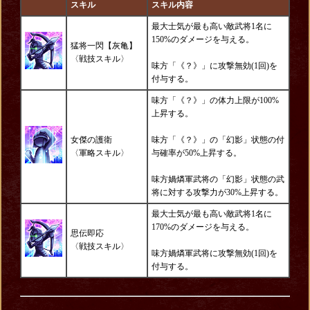
スキル
スキル内容
最大士気が最も高い敵武将1名に
150%のダメージを与える。
猛将一閃【灰亀】
〈
戦技スキル
〉
味方「《？》」に攻撃無効(1回)を
付与する。
味方「《？》」の体力上限が100%
上昇する。
女傑の護衛
味方「《？》」の「幻影」状態の付
〈
軍略スキル
〉
与確率が50%上昇する。
味方媧燐軍武将の「幻影」状態の武
将に対する攻撃力が30%上昇する。
最大士気が最も高い敵武将1名に
170%のダメージを与える。
思伝即応
〈
戦技スキル
〉
味方媧燐軍武将に攻撃無効(1回)を
付与する。