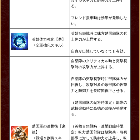
対する攻撃力と防御力が上昇す
る。
フレンド援軍時は効果が発動しな
い。
英雄台頭戦時に味方楚国部隊の兵
英雄体力強化【楚】
士体力が上昇する。
〈全軍強化スキル〉
自身が出陣していなくても有効。
自部隊のクリティカル時と突撃初
撃時の攻撃力が上昇する。
自部隊の突撃初撃時に部隊体力が
回復し、攻撃対象の敵部隊の攻撃
力と防御力を長時間低下させる。
（楚国部隊の副将時限定）部隊の
武技発動時に豪徳の武技が発動す
る。
楚国軍の連携術【豪
（英雄台頭戦時・連撃戦線時限
徳】
定）味方楚国部隊は敵騎兵・弓兵
〈戦場＆副将スキ
部隊に対して防御力が上昇し、味