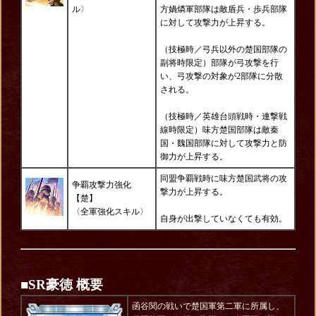
ル〉
方媧燐軍部隊は敵盾兵・歩兵部隊
に対して攻撃力が上昇する。
（技極時／弓兵以外の楚国部隊の
副将時限定）部隊が弓攻撃を行
い、弓攻撃の対象が2部隊に分散
される。
（技極時／英雄台頭戦時・連撃戦
線時限定）味方楚国部隊は敵秦
国・魏国部隊に対して攻撃力と防
御力が上昇する。
同盟争覇戦時に味方楚国武将の攻
争覇攻撃力強化
撃力が上昇する。
【楚】
〈全軍強化スキル〉
自身が出撃していなくても有効。
■SR豪徳 概要
函谷関の戦いで楚国軍第二軍に所属し、