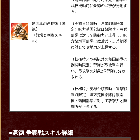
武技発動時に豪徳の武技が発動す
る。
楚国軍の連携術【豪
（英雄台頭戦時・連撃戦線時限
徳】
定）味方楚国部隊は敵騎兵・弓兵
〈戦場＆副将スキ
部隊に対して防御力が上昇し、味
ル〉
方媧燐軍部隊は敵盾兵・歩兵部隊
に対して攻撃力が上昇する。
（技極時／弓兵以外の楚国部隊の
副将時限定）部隊が弓攻撃を行
い、弓攻撃の対象が2部隊に分散
される。
（技極時／英雄台頭戦時・連撃戦
線時限定）味方楚国部隊は敵秦
国・魏国部隊に対して攻撃力と防
御力が上昇する。
■豪徳
争覇戦スキル詳細