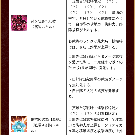
（英雄台頭戦時限定）《？》、
《？》、《？》、《？》、
《？》、《？》、《？》、豪徳の
中で、所持している武将数に応じ
背を任されし者
て、自部隊の攻撃力、防御力、部
〈宿運スキル〉
隊規模が上昇する。
各武将のランクが最大時、技極時
では、さらに効果が上昇する。
自部隊は敵部隊からダメージ武技
を受けた際に、一定確率で以下の
2つの効果が同時に発動する。
・自部隊は敵部隊の武技ダメージ
を無効化する。
・自部隊の大将の武技が発動す
る。
（英雄台頭戦時・連撃戦線時／
《？》・《？》の副将時限定）
飛槍閃返撃【豪徳】
自部隊は敵武将部隊に対して攻撃
〈戦場＆副将スキ
力と防御力が上昇し、クリティカ
ル〉
ル率と移動速度と攻撃速度が上昇