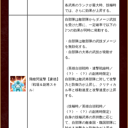
各武将のランクが最大時、技極時
では、さらに効果が上昇する。
自部隊は敵部隊からダメージ武技
を受けた際に、一定確率で以下の
2つの効果が同時に発動する。
・自部隊は敵部隊の武技ダメージ
を無効化する。
・自部隊の大将の武技が発動す
る。
（英雄台頭戦時・連撃戦線時／
《？》・《？》の副将時限定）
飛槍閃返撃【豪徳】
自部隊は敵武将部隊に対して攻撃
〈戦場＆副将スキ
力と防御力が上昇し、クリティカ
ル〉
ル率と移動速度と攻撃速度が上昇
する。
（技極時／英雄台頭戦時／
《？》・《？》の副将時限定）
自身の技極武将の所持数に応じ
て、自部隊の敵秦国・魏国部隊に