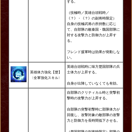
する。
（技極時／英雄台頭戦時／
《？》・《？》の副将時限定）
自身の技極武将の所持数に応じ
て、自部隊の敵秦国・魏国部隊に
対する攻撃力と防御力が上昇す
る。
フレンド援軍時は効果が発動しな
い。
英雄台頭戦時に味方楚国部隊の兵
英雄体力強化【楚】
士体力が上昇する。
〈全軍強化スキル〉
自身が出陣していなくても有効。
自部隊のクリティカル時と突撃初
撃時の攻撃力が上昇する。
自部隊の突撃初撃時に部隊体力が
回復し、攻撃対象の敵部隊の攻撃
力と防御力を長時間低下させる。
（楚国部隊の副将時限定）部隊の