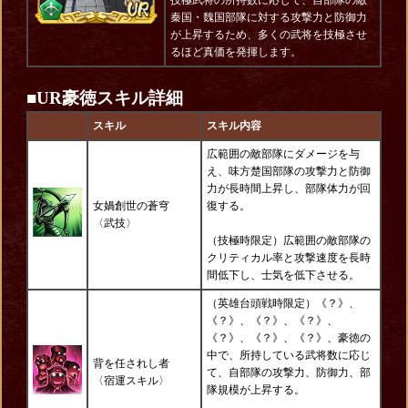
技極武将の所持数に応じて、自部隊の敵
秦国・魏国部隊に対する攻撃力と防御力
が上昇するため、多くの武将を技極させ
るほど真価を発揮します。
■
UR豪徳スキル詳細
スキル
スキル内容
広範囲の敵部隊にダメージを与
え、味方楚国部隊の攻撃力と防御
力が長時間上昇し、部隊体力が回
女媧創世の蒼穹
復する。
〈
武技
〉
（技極時限定）広範囲の敵部隊の
クリティカル率と攻撃速度を長時
間低下し、士気を低下させる。
（英雄台頭戦時限定）《？》、
《？》、《？》、《？》、
《？》、《？》、《？》、豪徳の
中で、所持している武将数に応じ
背を任されし者
て、自部隊の攻撃力、防御力、部
〈宿運スキル〉
隊規模が上昇する。