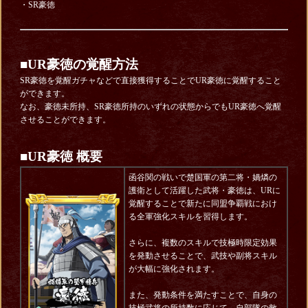
・SR豪徳
■
UR豪徳の覚醒方法
SR豪徳を覚醒ガチャなどで直接獲得することでUR豪徳に覚醒すること
ができます。
なお、豪徳未所持、SR豪徳所持のいずれの状態からでもUR豪徳へ覚醒
させることができます。
■UR豪徳 概要
函谷関の戦いで楚国軍の第二将・媧燐の
護衛として活躍した武将・豪徳は、URに
覚醒することで新たに同盟争覇戦におけ
る全軍強化スキルを習得します。
さらに、複数のスキルで技極時限定効果
を発動させることで、武技や副将スキル
が大幅に強化されます。
また、発動条件を満たすことで、自身の