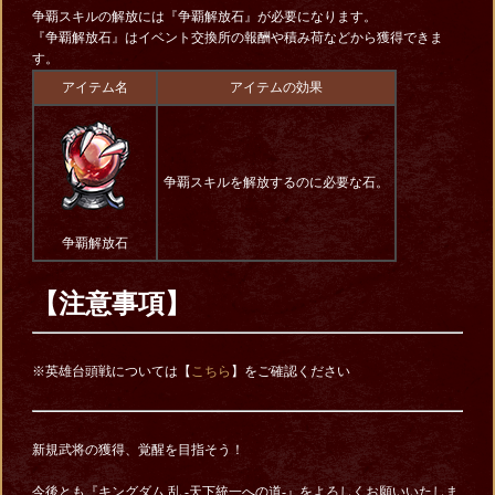
争覇スキルの解放には『争覇解放石』が必要になります。
『争覇解放石』はイベント交換所の報酬や積み荷などから獲得できま
す。
アイテム名
アイテムの効果
争覇スキルを解放するのに必要な石。
争覇解放石
【注意事項】
※英雄台頭戦については【
こちら
】をご確認ください
新規武将の獲得、覚醒を目指そう！
今後とも『キングダム 乱 -天下統一への道-』をよろしくお願いいたしま