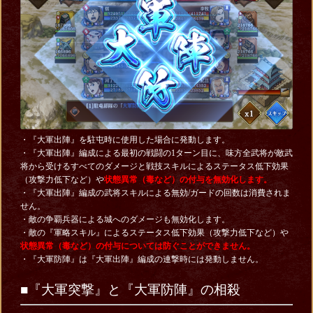
・『大軍出陣』を駐屯時に使用した場合に発動します。
・『大軍出陣』編成による最初の戦闘の1ターン目に、味方全武将が敵武
将から受けるすべてのダメージと戦技スキルによるステータス低下効果
（攻撃力低下など）や
状態異常（毒など）の付与を無効化します。
・『大軍出陣』編成の武将スキルによる無効/ガードの回数は消費されま
せん。
・敵の争覇兵器による城へのダメージも無効化します。
・敵の『軍略スキル』によるステータス低下効果（攻撃力低下など）や
状態異常（毒など）の付与については防ぐことができません。
・『大軍防陣』は『大軍出陣』編成の連撃時には発動しません。
■『大軍突撃』と『大軍防陣』の相殺