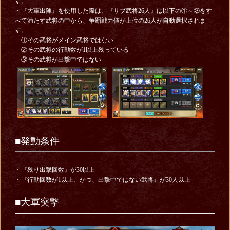
す。
・『大軍出陣』を使用した際は、『サブ武将26人』は以下の①～③をす
べて満たす武将の中から、争覇戦力値が上位の26人が自動選択されま
す。
①その武将がメイン武将ではない
②その武将の行動数が1以上残っている
③その武将が出撃中ではない
■発動条件
・『残り出撃回数』が30以上
・『行動回数が1以上、かつ、出撃中ではない武将』が30人以上
■大軍突撃