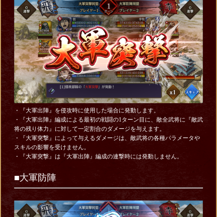
・『大軍出陣』を侵攻時に使用した場合に発動します。
・『大軍出陣』編成による最初の戦闘の1ターン目に、敵全武将に『敵武
将の残り体力』に対して一定割合のダメージを与えます。
・『大軍突撃』によって与えるダメージは、敵武将の各種パラメータや
スキルの影響を受けません。
・『大軍突撃』は『大軍出陣』編成の連撃時には発動しません。
■大軍防陣