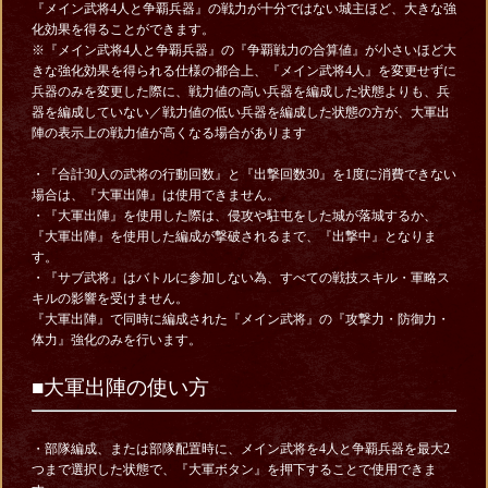
『メイン武将4人と争覇兵器』の戦力が十分ではない城主ほど、大きな強
化効果を得ることができます。
※『メイン武将4人と争覇兵器』の『争覇戦力の合算値』が小さいほど大
きな強化効果を得られる仕様の都合上、『メイン武将4人』を変更せずに
兵器のみを変更した際に、戦力値の高い兵器を編成した状態よりも、兵
器を編成していない／戦力値の低い兵器を編成した状態の方が、大軍出
陣の表示上の戦力値が高くなる場合があります
・『合計30人の武将の行動回数』と『出撃回数30』を1度に消費できない
場合は、『大軍出陣』は使用できません。
・『大軍出陣』を使用した際は、侵攻や駐屯をした城が落城するか、
『大軍出陣』を使用した編成が撃破されるまで、『出撃中』となりま
す。
・『サブ武将』はバトルに参加しない為、すべての戦技スキル・軍略ス
キルの影響を受けません。
『大軍出陣』で同時に編成された『メイン武将』の『攻撃力・防御力・
体力』強化のみを行います。
■大軍出陣の使い方
・部隊編成、または部隊配置時に、メイン武将を4人と争覇兵器を最大2
つまで選択した状態で、『大軍ボタン』を押下することで使用できま