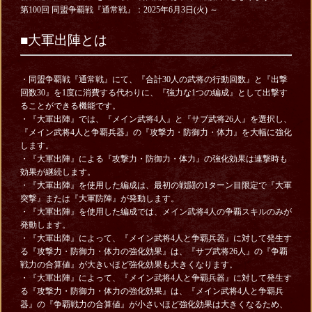
第100回 同盟争覇戦『通常戦』：2025年6月3日(火) ～
■大軍出陣とは
・同盟争覇戦『通常戦』にて、『合計30人の武将の行動回数』と『出撃
回数30』を1度に消費する代わりに、『強力な1つの編成』として出撃す
ることができる機能です。
・『大軍出陣』では、『メイン武将4人』と『サブ武将26人』を選択し、
『メイン武将4人と争覇兵器』の『攻撃力・防御力・体力』を大幅に強化
します。
・『大軍出陣』による『攻撃力・防御力・体力』の強化効果は連撃時も
効果が継続します。
・『大軍出陣』を使用した編成は、最初の戦闘の1ターン目限定で『大軍
突撃』または『大軍防陣』が発動します。
・『大軍出陣』を使用した編成では、メイン武将4人の争覇スキルのみが
発動します。
・『大軍出陣』によって、『メイン武将4人と争覇兵器』に対して発生す
る『攻撃力・防御力・体力の強化効果』は、『サブ武将26人』の『争覇
戦力の合算値』が大きいほど強化効果も大きくなります。
・『大軍出陣』によって、『メイン武将4人と争覇兵器』に対して発生す
る『攻撃力・防御力・体力の強化効果』は、『メイン武将4人と争覇兵
器』の『争覇戦力の合算値』が小さいほど強化効果は大きくなるため、