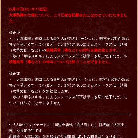
(5月28日(水) 18:27追記)
大軍防陣の仕様について、より正確な記載をおこなわせていただきまし
た。
修正後：
・『大軍出陣』編成による最初の戦闘の1ターン目に、味方全武将が敵武
将から受けるすべてのダメージと戦技スキルによるステータス低下効果
（攻撃力低下など）や
状態異常（毒など）の付与を無効化します。
・敵の『軍略スキル』によるステータス低下効果（攻撃力低下など）や
状態異常（毒など）の付与については防ぐことができません。
修正前：
・『大軍出陣』編成による最初の戦闘の1ターン目に、味方全武将が敵武
将から受けるすべてのダメージと戦技スキルによるステータス低下効果
（攻撃力低下など）を無効化します。
・敵の『軍略スキル』によるステータス低下効果（攻撃力低下など）に
ついては防ぐことができません。
ver7.3.0のアップデートにて同盟争覇戦『通常戦』に、新機能『大軍出
陣』を追加予定です。
新機能『大軍出陣』を追加後の初回開催は以下の開催回となります。