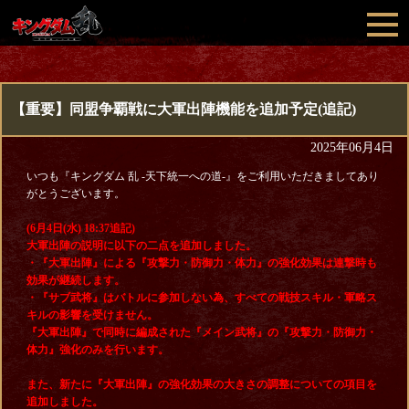
【重要】同盟争覇戦に大軍出陣機能を追加予定(追記)
2025年06月4日
いつも『キングダム 乱 -天下統一への道-』をご利用いただきましてあり
がとうございます。
(6
月4日(水)
18:37
追記)
大軍出陣の説明に以下の二点を追加しました。
・『大軍出陣』による『攻撃力・防御力・体力』の強化効果は連撃時も
効果が継続します。
・『サブ武将』はバトルに参加しない為、すべての戦技スキル・軍略ス
キルの影響を受けません。
『大軍出陣』で同時に編成された『メイン武将』の『攻撃力・防御力・
体力』強化のみを行います。
また、新たに『大軍出陣』の強化効果の大きさの調整についての項目を
追加しました。