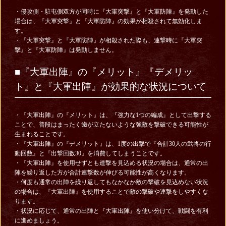
・侵攻側・駐屯側双方が同時に『大軍突撃』と『大軍防陣』を発動した
場合は、『大軍突撃』と『大軍防陣』の効果が相殺されて無効化しま
す。
・『大軍突撃』と『大軍防陣』が相殺された際も、連撃時に『大軍突
撃』と『大軍防陣』は発動しません。
■『大軍出陣』の『メリット』『デメリッ
ト』と『大軍出陣』が効果的な状況について
・『大軍出陣』の『メリット』は、『強力な1つの編成』として出撃する
ことで、普段はまったく歯が立たないような強敵を撃破できる可能性が
生まれることです。
・『大軍出陣』の『デメリット』は、1度の出撃で『合計30人の武将の行
動回数』と『出撃回数30』を消費してしまうことです。
・『大軍出陣』を使用せずとも連撃を見込める状況の場合は、通常の出
陣を繰り返した方が合計連撃数が伸びる可能性が高くなります。
・何度も通常の出陣を繰り返してもなかなか敵の撃破を見込めない状況
の場合は、『大軍出陣』を使用することで敵の撃破や連撃をしやすくな
ります。
・状況に応じて、通常の出陣と『大軍出陣』を使い分けて、戦闘を有利
に進めましょう。