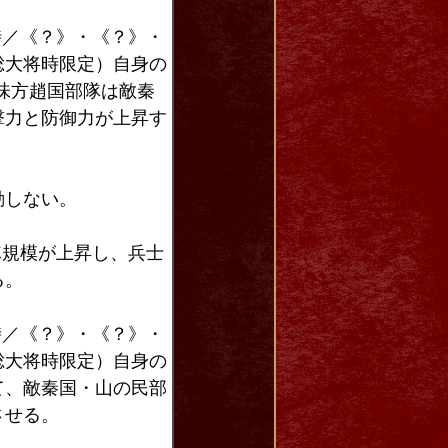
時／《？》・《？》・
総大将時限定）自身の
味方趙国部隊は敵秦
撃力と防御力が上昇す
動しない。
隊規模が上昇し、兵士
る。
時／《？》・《？》・
総大将時限定）自身の
て、敵秦国・山の民部
させる。