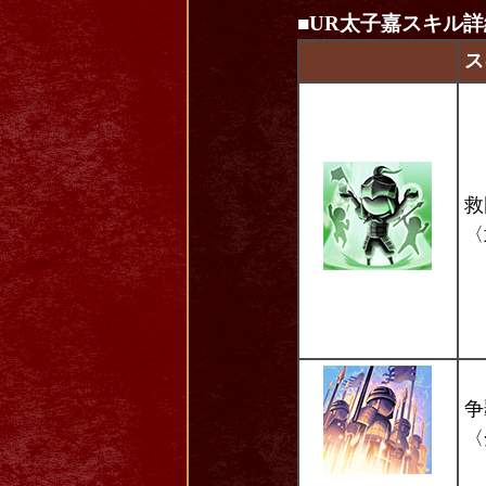
■
UR太子嘉スキル詳
ス
救
〈
争
〈