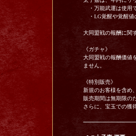
太子嘉は、年内にリ
・万能武運は使用で
・LG覚醒や覚醒値
大同盟戦の報酬に関
《ガチャ》
大同盟戦の報酬価値を
ません。
《特別販売》
新規のお客様を含め
販売期間は無期限の
さらに、宝玉での獲