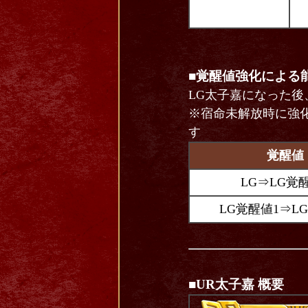
■覚醒値強化による
LG太子嘉になった
※宿命未解放時に強
す
覚醒値
LG⇒LG覚
LG覚醒値1⇒L
■UR太子嘉 概要