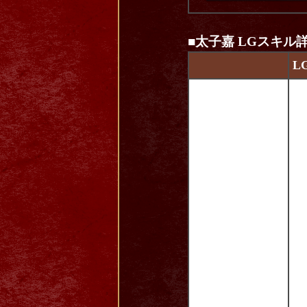
■太子嘉 LGスキル
L