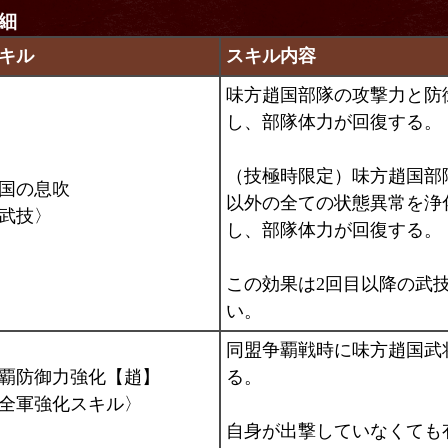
細
キル
スキル内容
味方趙国部隊の攻撃力と防
し、部隊体力が回復する。
（技極時限定）味方趙国部
国の息吹
以外の全ての状態異常を浄
武技
〉
し、部隊体力が回復する。
この効果は2回目以降の武
い。
同盟争覇戦時に味方趙国武
覇防御力強化【趙】
る。
全軍強化スキル〉
自身が出撃していなくても