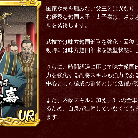
国家や民を顧みない父王とは異なり
む優秀な趙国太子・太子嘉は、さま
ルを習得します。
武技では味方趙国部隊を強化・回復
動時には味方趙国部隊を護壁状態に
さらに、時間経過に応じて味方趙国
力を強化する副将スキルも強力であ
中心とした編成の副将として活躍が
また、内政スキルに加え、3つの全
るため、自身が出陣していなくても
ます。