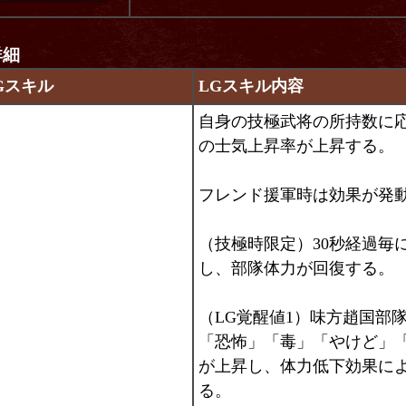
詳細
Gスキル
LGスキル内容
自身の技極武将の所持数に
の士気上昇率が上昇する。
フレンド援軍時は効果が発
（技極時限定）30秒経過毎
し、部隊体力が回復する。
（LG覚醒値1）味方趙国部
「恐怖」「毒」「やけど」
が上昇し、体力低下効果に
る。