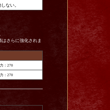
動しない。
。
値はさらに強化されま
力：270
力：270