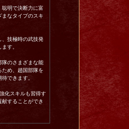
、聡明で決断力に富
ざまなタイプのスキ
し、技極時の武技発
します。
部隊のさまざまな能
るため、趙国部隊を
期待できます。
軍強化スキルも習得す
貢献することができ