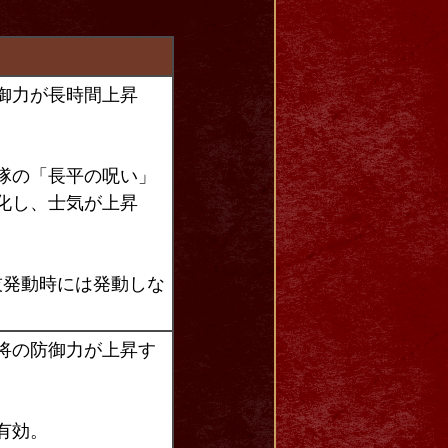
御力が長時間上昇
隊の「長平の呪い」
化し、士気が上昇
技発動時には発動しな
将の防御力が上昇す
有効。