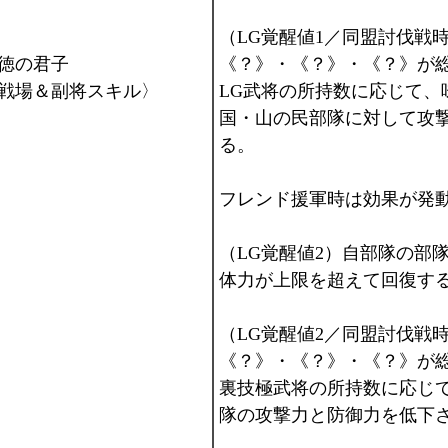
（LG覚醒値1／同盟討伐戦
徳の君子
《？》・《？》・《？》が
戦場＆副将スキル〉
LG武将の所持数に応じて、
国・山の民部隊に対して攻
る。
フレンド援軍時は効果が発
（LG覚醒値2）自部隊の部
体力が上限を超えて回復す
（LG覚醒値2／同盟討伐戦
《？》・《？》・《？》が
裏技極武将の所持数に応じ
隊の攻撃力と防御力を低下