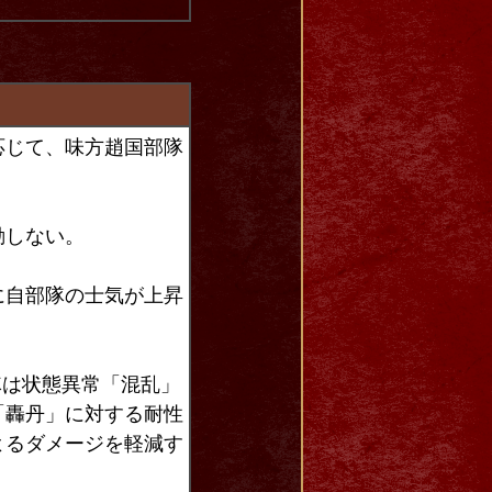
応じて、味方趙国部隊
動しない。
に自部隊の士気が上昇
隊は状態異常「混乱」
「轟丹」に対する耐性
よるダメージを軽減す