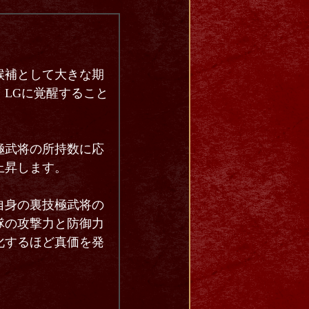
候補として大きな期
LGに覚醒すること
極武将の所持数に応
上昇します。
自身の裏技極武将の
隊の攻撃力と防御力
化するほど真価を発