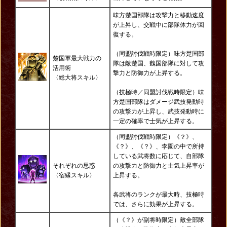
味方楚国部隊は攻撃力と移動速度
が上昇し、交戦中に部隊体力が回
復する。
（同盟討伐戦時限定）味方楚国部
楚国軍最大戦力の
隊は敵楚国、魏国部隊に対して攻
活用術
撃力と防御力が上昇する。
〈総大将
スキル〉
（技極時／同盟討伐戦時限定）味
方楚国部隊はダメージ武技発動時
の攻撃力が上昇し、武技発動時に
一定の確率で士気が上昇する。
（同盟討伐戦時限定）《？》、
《？》、《？》、李園の中で所持
している武将数に応じて、自部隊
それぞれの思惑
の攻撃力と防御力と士気上昇率が
〈宿縁スキル
〉
上昇する。
各武将のランクが最大時、技極時
では、さらに効果が上昇する。
（《？》が副将時限定）敵全部隊