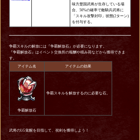
味方楚国武将が生存している場
合、50%の確率で敵騎兵武将に
「スキル攻撃封印」状態(2ターン)
を付与する。
争覇スキルの解放には『争覇解放石』が必要になります。
『争覇解放石』はイベント交換所の報酬や積み荷などから獲得できま
す。
アイテム名
アイテムの効果
争覇スキルを解放するのに必要な石。
争覇解放石
武将のLG覚醒を目指して、祝剣を獲得しよう！