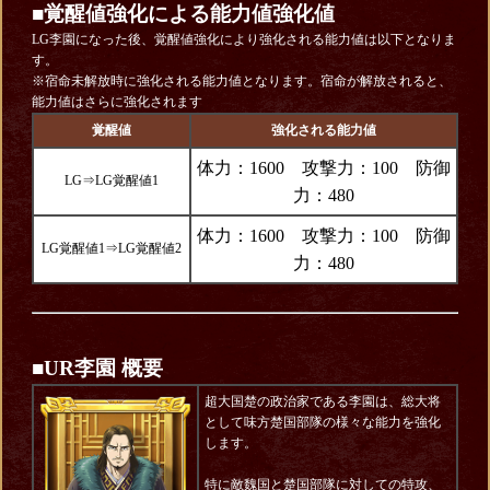
■覚醒値強化による能力値強化値
LG李園になった後、覚醒値強化により強化される能力値は以下となりま
す。
※宿命未解放時に強化される能力値となります。宿命が解放されると、
能力値はさらに強化されます
覚醒値
強化される能力値
体力：1600 攻撃力：100 防御
LG⇒LG覚醒値1
力：480
体力：1600 攻撃力：100 防御
LG覚醒値1⇒LG覚醒値2
力：480
■UR李園 概要
超大国楚の政治家である李園は、総大将
として味方楚国部隊の様々な能力を強化
します。
特に敵魏国と楚国部隊に対しての特攻、