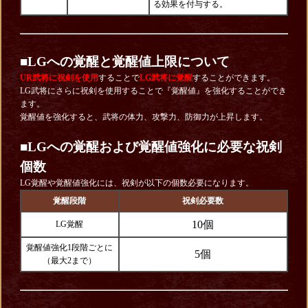
る効果を付与する。
■
LGへの覚醒と覚醒値上限について
UR武将に祝剣を使用
することで
LG武将に覚醒
することができます。
LG武将にさらに祝剣を使用することで『覚醒値』を強化することができ
ます。
覚醒値を強化すると、武将の体力、攻撃力、防御力が上昇します。
■LGへの覚醒および覚醒値強化に必要な祝剣
個数
LG覚醒や覚醒値強化には、祝剣が以下の個数必要になります。
覚醒段階
祝剣必要数
10個
LG覚醒
覚醒値強化1段階ごとに
5個
（最大2まで）