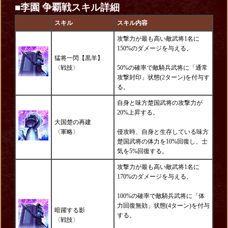
■李園
争覇戦スキル詳細
スキル
スキル内容
攻撃力が最も高い敵武将1名に
150%のダメージを与える。
猛将一閃【黒羊】
〈
戦技
〉
50%の確率で敵騎兵武将に「通常
攻撃封印」状態(2ターン)を付与す
る。
自身と味方楚国武将の攻撃力が
20%上昇する。
大国楚の再建
〈軍略〉
侵攻時、自身と生存している味方
楚国武将の体力を10%回復し、士
気を5%回復する。
攻撃力が最も高い敵武将1名に
170%のダメージを与える。
100%の確率で敵騎兵武将に「体
力回復無効」状態(4ターン)を付与
暗躍する影
する。
〈
戦技
〉