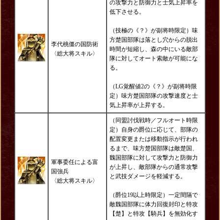
の攻撃力と防御力と士気上昇率を
低下させる。
（技極の《？》が副将時限定）味
方楚国部隊は落とし穴からの脱出
李代桃僵の国防術
時間が短縮し、森の中にいる敵部
〈総大将スキル〉
隊に対してオート索敵が可能にな
る。
（LG覚醒値2の《？》が副将時限
定）味方楚国部隊の攻撃速度と士
気上昇率が上昇する。
（同盟討伐戦時／フルオート時限
定）自身の爵位に応じて、部隊の
配置変更または移動指示が行われ
るまで、味方楚国部隊は敵楚国、
魏国部隊に対して攻撃力と防御力
軍事委任による富
が上昇し、敵部隊からの通常攻撃
国強兵
と武技ダメージを軽減する。
〈総大将スキル〉
（爵位19以上時限定）一定間隔で
敵魏国部隊に体力回復封印と特攻
【楚】と特攻【騎兵】を無効化す