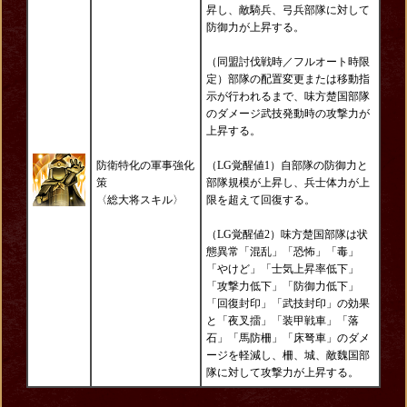
昇し、敵騎兵、弓兵部隊に対して
防御力が上昇する。
（同盟討伐戦時／フルオート時限
定）部隊の配置変更または移動指
示が行われるまで、味方楚国部隊
のダメージ武技発動時の攻撃力が
上昇する。
防衛特化の軍事強化
（LG覚醒値1）自部隊の防御力と
策
部隊規模が上昇し、兵士体力が上
〈総大将スキル〉
限を超えて回復する。
（LG覚醒値2）味方楚国部隊は状
態異常「混乱」「恐怖」「毒」
「やけど」「士気上昇率低下」
「攻撃力低下」「防御力低下」
「回復封印」「武技封印」の効果
と「夜叉擂」「装甲戦車」「落
石」「馬防柵」「床弩車」のダメ
ージを軽減し、柵、城、敵魏国部
隊に対して攻撃力が上昇する。