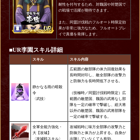
耐性を付与するため、対魏国や対楚国で
の戦場で活躍が期待できます。
また、同盟討伐戦のフルオート時限定効
果が非常に強力なため、フルオートプレ
イで真価を発揮します。
■
UR李園スキル詳細
スキル
スキル内容
広範囲の敵部隊の体力回復効果を
長時間封印し、敵全部隊の攻撃力
と防御力を長時間低下させる。
静かなる雨の暗殺
令
（技極時／同盟討伐戦時限定）広
〈
武技
〉
範囲の敵楚国、魏国の武将なし部
隊を一定の確率で撃破し、総大将
以外の敵楚国、魏国の武将部隊を
一定の確率で撃破する。
全軍全能力強化・
攻城戦時に味方全部隊の攻撃力と
大【攻城】
防御力と体力が上昇する。自身が
〈攻城戦
スキル
〉
出陣していなくても有効。