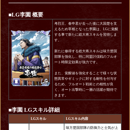
■LG李園 概要
考烈王、春申君が去った後に大国楚を支
えるため宰相となった李園は、LGに覚醒
する事で新たに総大将スキルを習得しま
す。
新たに修得する総大将スキルは味方楚国
部隊を強化し、特に同盟討伐戦のフルオ
ート時限定効果が強力です。
また、覚醒値を強化することで様々な状
態異常やギミックに対する耐性を付与す
るため、フルオート戦術との相性が良
く、オート出撃時に一層の活躍が期待で
きます。
■李園 LGスキル詳細
LGスキル
LGスキル内容
味方楚国部隊の防御力と士気が上