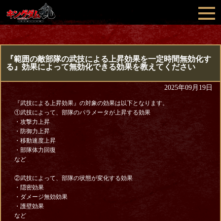
『範囲の敵部隊の武技による上昇効果を一定時間無効化す
る』効果によって無効化できる効果を教えてください
2025年09月19日
『武技による上昇効果』の対象の効果は以下となります。
①武技によって、部隊のパラメータが上昇する効果
・攻撃力上昇
・防御力上昇
・移動速度上昇
・部隊体力回復
など
②武技によって、部隊の状態が変化する効果
・隠密効果
・ダメージ無効効果
・護壁効果
など