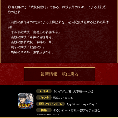
③ 発動条件が『武技発動時』である、武技以外のスキルによる上記①・
②の効果
《範囲の敵部隊の武技による上昇効果を一定時間無効化する効果の具体
例》
・オルドの武技『山岳王の騎術号令』
・楽毅の武技『軍神の合従号令』
・楽毅の換装武技『軍神の一撃』
・劇辛の武技『戦役の知』
・媧燐のスキル『強撃反攻の計』
最新情報一覧に戻る
キングダム 乱 -天下統一への道-
戦略バトルRPG
App Store,Google Play™
ダウンロード無料/一部アイテム課金
※一部非対応機種がございます。