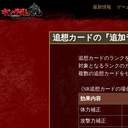
最新情報
ゲー
追想カードの『追加
追想カードのランク
対象となるランクの
複数の追想カードを
《SR追想カードの場
効果内容
体力補正
攻撃力補正