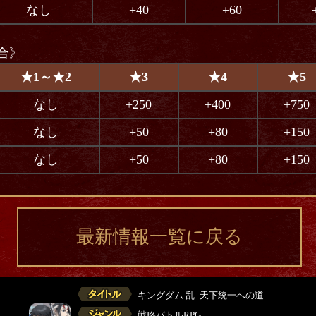
なし
+40
+60
合》
★1～★2
★3
★4
★5
なし
+250
+400
+750
なし
+50
+80
+150
なし
+50
+80
+150
最新情報一覧に戻る
キングダム 乱 -天下統一への道-
戦略バトルRPG