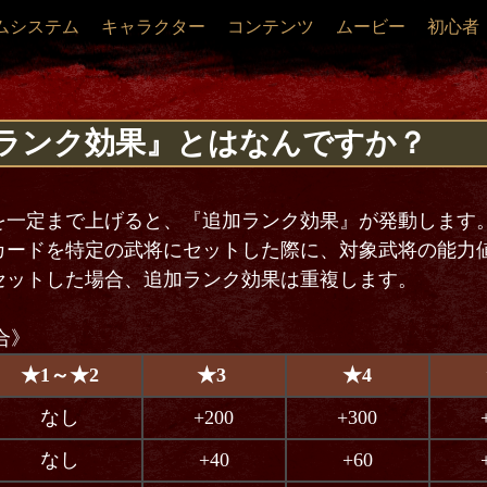
ムシステム
キャラクター
コンテンツ
ムービー
初心者
ランク効果』とはなんですか？
を一定まで上げると、『追加ランク効果』が発動します
カードを特定の武将にセットした際に、対象武将の能力
セットした場合、追加ランク効果は重複します。
合》
★1～★2
★3
★4
なし
+200
+300
なし
+40
+60