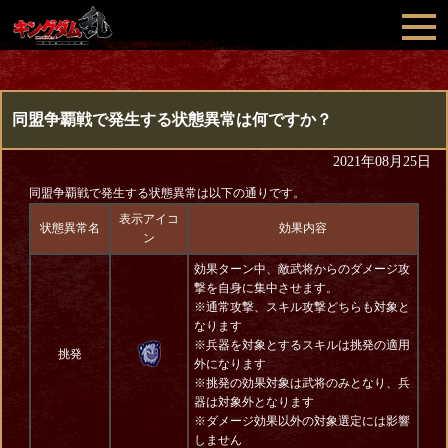
同盟争覇戦で発生する状態異常は何ですか？
2021年08月25日
同盟争覇戦で発生する状態異常は以下の通りです。
表示アイコ
状態異常名
効果内容
ン
効果ターン中、敵武将からのダメージ攻
撃を自身に集中させます。
※通常攻撃、スキル攻撃どちらも対象と
なります
※兵器を対象とするスキルは挑発の適用
挑発
外になります
※挑発の効果対象は武将のみとなり、兵
器は対象外となります
※ダメージ効果以外の対象選定には影響
しません