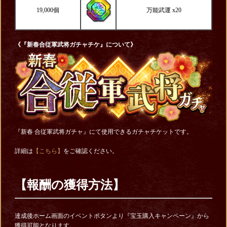
19,000個
万能武運 x20
《『新春合従軍武将ガチャチケ』について》
『新春 合従軍武将ガチャ』にて使用できるガチャチケットです。
詳細は
【こちら】
をご確認ください。
【報酬の獲得方法】
達成後ホーム画面のイベントボタンより『宝玉購入キャンペーン』から
獲得可能となります。