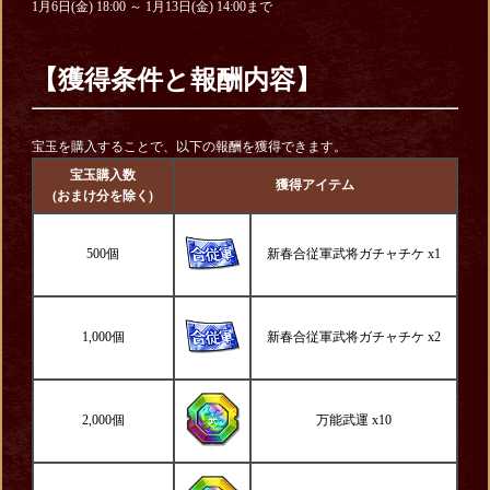
1月6日(金) 18:00 ～ 1月13日(金) 14:00まで
【獲得条件と報酬内容】
宝玉を購入することで、以下の報酬を獲得できます。
宝玉購入数
獲得アイテム
(おまけ分を除く)
500個
新春合従軍武将ガチャチケ x1
1,000個
新春合従軍武将ガチャチケ x2
2,000個
万能武運 x10