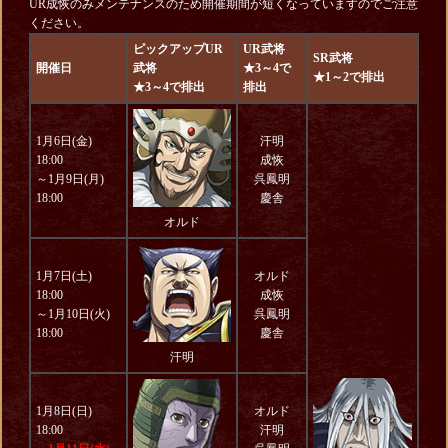
UR成恢のみメンテナンスのため開催期間が短くなっていますのでご注意
ください。
ピックアップUR
UR武将
SR武将
開催日
武将
★3～4で
★1～2で排出
★3～4で排出
排出
1月6日(金)
汗明
18:00
成恢
～1月9日(月)
呉鳳明
18:00
慶舎
オルド
1月7日(土)
オルド
18:00
成恢
～1月10日(火)
呉鳳明
18:00
慶舎
汗明
1月8日(日)
オルド
18:00
汗明