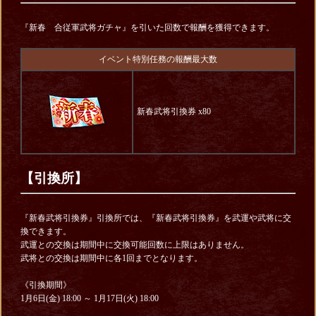
『新春 合従軍武将ガチャ』を引いた回数で報酬を獲得できます。
イベント特別任務の報酬最大数
新春武将引換券 x80
【引換所】
『新春武将引換券』引換所では、『新春武将引換券』を武運や武将に交
換できます。
武運との交換は期間中に交換可能回数に上限はありません。
武将との交換は期間中に各1回までとなります。
《引換期間》
1月6日(金) 18:00 ～ 1月17日(火) 18:00