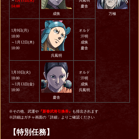
～
1月11日(水)
呉鳳明
14:00
慶舎
成恢
万極
1月9日(月)
オルド
18:00
汗明
～1月12日(木)
成恢
18:00
慶舎
呉鳳明
1月10日(火)
オルド
18:00
汗明
～1月13日(金)
成恢
18:00
呉鳳明
慶舎
※その他、武運や
『新春武将引換券』
も排出されます
※詳細はガチャ画面の「詳細」よりご確認ください
【特別任務】