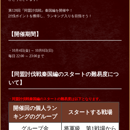
第128回『同盟討伐戦』秦国編を開催中！
討伐ポイントを獲得し、ランキング入りを目指そう！
【開催期間】
・10月4日(金) ～ 10月6日(日)
毎日 22:00
～ 23:00まで
【同盟討伐戦秦国編のスタートの難易度につ
いて】
・同盟討伐戦秦国編
のスタートの難易度は以下となります。
開催回の個人ラン
スタートする戦場
キングのグループ
グループ金
将軍級 第1戦場から