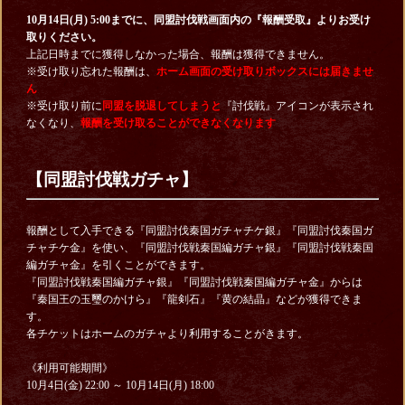
10月14日(月) 5:00までに、同盟討伐戦画面内の『報酬受取』よりお受け
取りください。
上記日時までに獲得しなかった場合、報酬は獲得できません。
※受け取り忘れた報酬は、
ホーム画面の受け取りボックスには届きませ
ん
※受け取り前に
同盟を脱退してしまうと
『討伐戦』アイコンが表示され
なくなり、
報酬を受け取ることができなくなります
【同盟討伐戦ガチャ】
報酬として入手できる『同盟討伐秦国ガチャチケ銀』『同盟討伐秦国ガ
チャチケ金』を使い、『同盟討伐戦秦国編ガチャ銀』『同盟討伐戦秦国
編ガチャ金』を引くことができます。
『同盟討伐戦秦国編ガチャ銀』『同盟討伐戦秦国編ガチャ金』からは
『秦国王の玉璽のかけら』『龍剣石』『黄の結晶』などが獲得できま
す。
各チケットはホームのガチャより利用することがきます。
《利用可能期間》
10月4日(金) 22:00 ～ 10月14日(月) 18:00