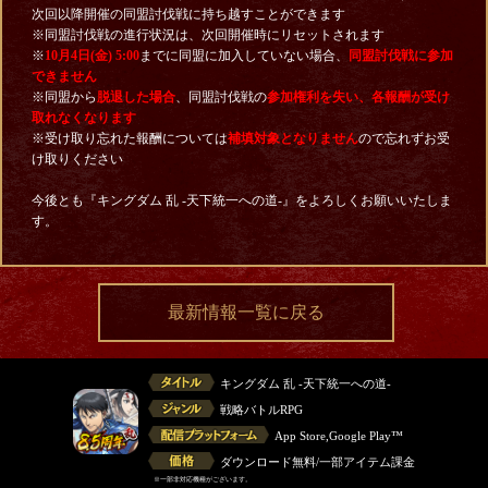
次回以降開催の同盟討伐戦に持ち越すことができます
※同盟討伐戦の進行状況は、次回開催時にリセットされます
※
10月4日
(金) 5:00
までに同盟に加入していない場合、
同盟討伐戦に参加
できません
※同盟から
脱退した場合
、同盟討伐戦の
参加権利を失い、各報酬が受け
取れなくなります
※受け取り忘れた報酬については
補填対象となりません
ので忘れずお受
け取りください
今後とも『キングダム 乱 -天下統一への道-』をよろしくお願いいたしま
す。
最新情報一覧に戻る
キングダム 乱 -天下統一への道-
戦略バトルRPG
App Store,Google Play™
ダウンロード無料/一部アイテム課金
※一部非対応機種がございます。