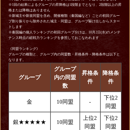
※1回の結果によるグループの昇降格は1段階までとなり、2段階以上の昇
格または降格はありません
※新城主や新規同盟を含め、開催種類（秦国編など）ごとの初回グルー
プ割り振りから除外された城主・同盟は、グループ駆け出しからスター
トします
※秦国編の個人ランキングの初回グループ分けは、10月2日(水)のメンテ
ナンス時点の総戦力ランキングを参照しておこなわれます
《同盟ランキング》
グループの種類と、グループ内の同盟数・昇格条件・降格条件は以下と
なります。
グループ
昇格条
降格条
グループ
内の同盟
件
件
数
下位2
金
10同盟
-
同盟
上位2
下位2
銀★★★★★
10同盟
同盟
同盟