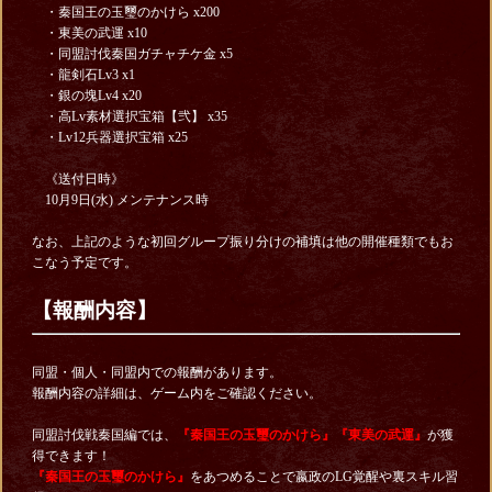
・秦国王の玉璽のかけら x200
・東美の武運 x10
・同盟討伐秦国ガチャチケ金 x5
・龍剣石Lv3 x1
・銀の塊Lv4 x20
・高Lv素材選択宝箱【弐】 x35
・Lv12兵器選択宝箱 x25
《送付日時》
10月9日(水) メンテナンス時
なお、上記のような初回グループ振り分けの補填は他の開催種類でもお
こなう予定です。
【報酬内容】
同盟・個人・同盟内での報酬があります。
報酬内容の詳細は、ゲーム内をご確認ください。
同盟討伐戦秦国編では、
『秦国王の玉璽のかけら』『東美の武運』
が獲
得できます！
『秦国王の玉璽のかけら』
をあつめることで嬴政のLG覚醒や裏スキル習