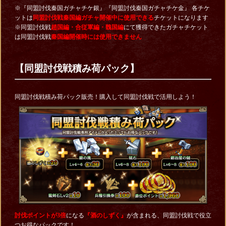
※『同盟討伐秦国ガチャチケ銀』『同盟討伐秦国ガチャチケ金』 各チケ
ットは
同盟討伐戦秦国編ガチャ開催中に使用できる
チケットになります
※同盟討伐戦
趙国編・合従軍編・魏国編
にて獲得できたガチャチケット
は同盟討伐戦
秦国編開催時には使用できません
【同盟討伐戦積み荷パック】
同盟討伐戦積み荷パック販売！購入して同盟討伐戦で活用しよう！
討伐ポイントが3倍
になる
『酒のしずく』
が含まれる、同盟討伐戦で役立
つお得なパックです！