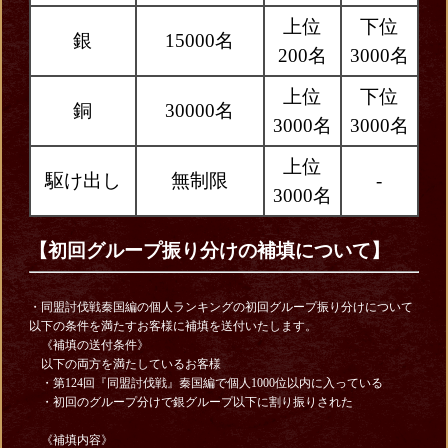
上位
下位
銀
15000名
200名
3000名
上位
下位
銅
30000名
3000名
3000名
上位
駆け出し
無制限
-
3000名
【初回グループ振り分けの補填について】
・同盟討伐戦秦国編の個人ランキングの初回グループ振り分けについて
以下の条件を満たすお客様に補填を送付いたします。
《補填の送付条件》
以下の両方を満たしているお客様
・第124回『同盟討伐戦』秦国編で個人1000位以内に入っている
・初回のグループ分けで銀グループ以下に割り振りされた
《補填内容》