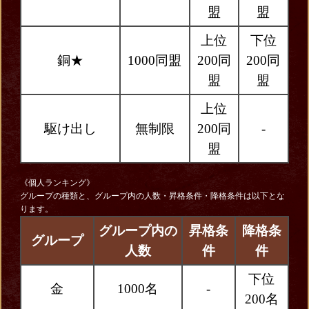
盟
盟
上位
下位
銅★
1000同盟
200同
200同
盟
盟
上位
駆け出し
無制限
200同
-
盟
《個人ランキング》
グループの種類と、グループ内の人数・昇格条件・降格条件は以下とな
ります。
グループ内の
昇格条
降格条
グループ
人数
件
件
下位
金
1000名
-
200名