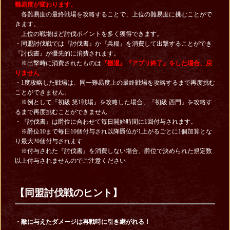
難易度が変わります。
各難易度の最終戦場を攻略することで、上位の難易度に挑むことがで
きます。
上位の戦場ほど討伐ポイントを多く獲得できます。
・同盟討伐戦では『討伐書』か『兵糧』を消費して出撃することができ
『討伐書』が優先的に消費されます。
※出撃時に消費されたものは
『撤退』『アプリ終了』をした場合、戻
りません
・1度攻略した戦場は、同一難易度上の最終戦場を攻略するまで再度挑む
ことができません。
※例として『初級 第1戦場』を攻略した場合、『初級 西門』を攻略す
るまで再度挑むことができません
・『討伐書』は爵位に合わせて毎日開始時間に1回付与されます。
※爵位10まで毎日10個付与され以降爵位が1上がるごとに1個加算とな
り最大20個付与されます
※付与された『討伐書』を消費しない場合、爵位で決められた規定数
以上付与されませんのでご注意ください
【同盟討伐戦のヒント】
・敵に与えたダメージは再戦時に引き継がれる
！