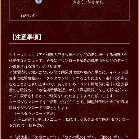
大きく上昇させる。
酒のしずく
【注意事項】
※キャッシュクリアや端末の空き容量不足などの際に発生する端末の仕
様動作などによって、過去にダウンロード済みの戦場情報などのデータ
が破棄される場合がございます
※戦場情報が端末にない状態で同盟討伐戦を始めた場合に、イベント開
催中に戦場情報のデータをダウンロードすることにより、進行に不利と
なることがございますので、あらかじめイベント開始前に端末の空き容
量のご確認や、『攻略掲示板確認』から『戦場確認』をして戦場がスム
ーズに表示されるかのご確認をいただきますようお願いします
※一括ダウンロードをご活用いただくことで、同盟討伐戦の全ての戦場
情報をダウンロード可能となります
《一括ダウンロード方法》
[ホーム画面]→左上[メニュー]→[設定]→システムタブ内の[ダウンロー
ド方式]で一括を選択
※『討伐書』『力水のしずく』『やぎの乳のしずく』『酒のしずく』は