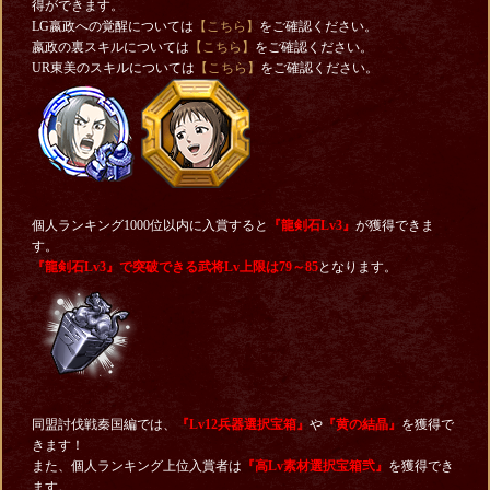
得ができます。
LG嬴政への覚醒については
【こちら】
をご確認ください。
嬴政の裏スキルについては
【こちら】
をご確認ください。
UR東美のスキルについては
【こちら】
をご確認ください。
個人ランキング1000位以内に入賞すると
『龍剣石Lv3』
が獲得できま
す。
『龍剣石Lv3』で突破できる
武将Lv上限は79～85
となります。
同盟討伐戦秦国編では、
『Lv12兵器選択宝箱』
や
『黄の結晶』
を獲得で
きます！
また、個人ランキング上位入賞者は
『高Lv素材選択宝箱弐』
を獲得でき
ます。