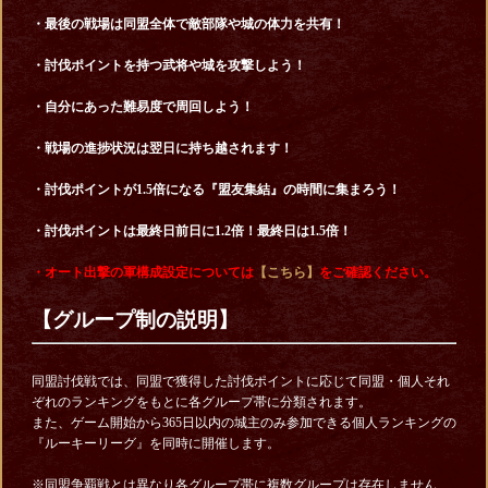
・最後の戦場は同盟全体で敵部隊や城の体力を共有！
・討伐ポイントを持つ武将や城を攻撃しよう！
・自分にあった難易度で周回しよう！
・戦場の進捗状況は翌日に持ち越されます！
・討伐ポイントが1.5倍になる『盟友集結』の時間に集まろう！
・討伐ポイントは最終日前日に1.2倍！最終日は1.5倍！
・オート出撃の軍構成設定については
【こちら】
をご確認ください。
【グループ制の説明】
同盟討伐戦では、同盟で獲得した討伐ポイントに応じて同盟・個人それ
ぞれのランキングをもとに各グループ帯に分類されます。
また、ゲーム開始から365日以内の城主のみ参加できる個人ランキングの
『ルーキーリーグ』を同時に開催します。
※同盟争覇戦とは異なり各グループ帯に複数グループは存在しません