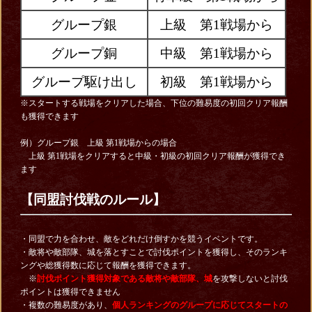
グループ銀
上級 第1戦場から
グループ銅
中級 第1戦場から
グループ駆け出し
初級 第1戦場から
※スタートする戦場をクリアした場合、下位の難易度の初回クリア報酬
も獲得できます
例）グループ銀 上級 第1戦場からの場合
上級 第1戦場をクリアすると中級・初級の初回クリア報酬が獲得でき
ます
【同盟討伐戦のルール】
・同盟で力を合わせ、敵をどれだけ倒すかを競うイベントです。
・敵将や敵部隊、城を落とすことで討伐ポイントを獲得し、そのランキ
ングや総獲得数に応じて報酬を獲得できます。
※
討伐ポイント獲得対象である敵将や敵部隊、城
を攻撃しないと討伐
ポイントは獲得できません
・複数の難易度があり、
個人ランキングのグループに応じてスタートの