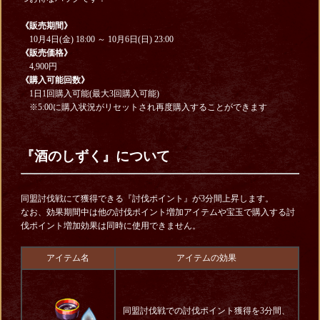
《販売期間》
10月4日(金) 18:00 ～ 10月6日(日) 23:00
《販売価格》
4,900円
《購入可能回数》
1日1回購入可能(最大3回購入可能)
※5:00に購入状況がリセットされ再度購入することができます
『酒のしずく』について
同盟討伐戦にて獲得できる『討伐ポイント』が3分間上昇します。
なお、効果期間中は他の討伐ポイント増加アイテムや宝玉で購入する討
伐ポイント増加効果は同時に使用できません。
アイテム名
アイテムの効果
同盟討伐戦での討伐ポイント獲得を3分間、