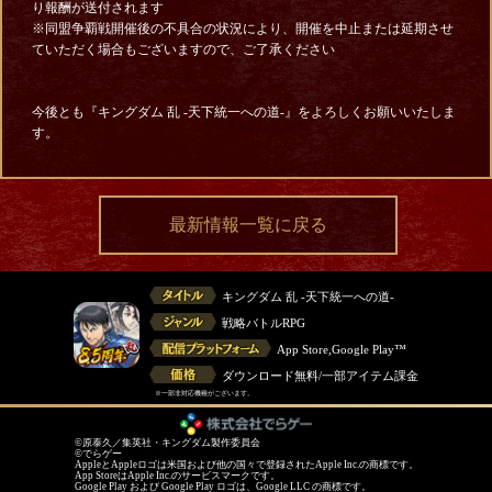
り報酬が送付されます
※同盟争覇戦開催後の不具合の状況により、開催を中止または延期させ
ていただく場合もございますので、ご了承ください
今後とも『キングダム 乱 -天下統一への道-』をよろしくお願いいたしま
す。
最新情報一覧に戻る
キングダム 乱 -天下統一への道-
戦略バトルRPG
App Store,Google Play™
ダウンロード無料/一部アイテム課金
※一部非対応機種がございます。
©原泰久／集英社・キングダム製作委員会
©でらゲー
AppleとAppleロゴは米国および他の国々で登録されたApple Inc.の商標です。
App StoreはApple Inc.のサービスマークです。
Google Play および Google Play ロゴは、Google LLC の商標です。