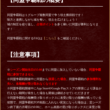
【同盟争覇戦の概要】
同盟争覇戦は１グループ複数同盟で争う領土獲得戦です！
味方と連携しながら城を奪い、領土を広げましょう！
城の制圧を繰り返し、
占領ポイント
を多く稼いだ同盟が勝利となりま
す！
同盟争覇戦に関するFAQは
【こちら】
をご確認ください。
【注意事項】
※
シーズン開始当日の5:00
までに同盟に加入していない場合、
同盟争覇
戦に参加できません
※同盟争覇戦開催中に同盟から
脱退した場合
、同盟争覇戦の
参加権利を
失い、各報酬が受け取れなくなります
※同盟争覇戦開催中にApp StoreやGoogle Playストアの障害により課金が
行えない期間が発生した場合も開催は継続させていただきます
※同盟争覇戦の報酬受け取りボックスに未受け取りの報酬が残っている
状態で、同盟争覇戦TOP画面に入れない状況になった場合は、翌シーズ
ン終了後の月曜日の0:00に、ホーム画面の受け取りボックスに未受け取