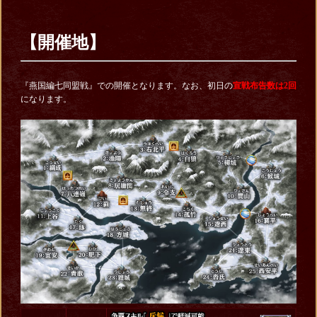
【
開催地
】
『燕国編七同盟戦』での開催となります。なお、初日の
宣戦布告数は2回
になります。