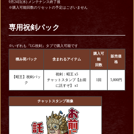
9月24日(水) メンテナンス終了後
※購入可能回数のリセットの予定はございません
専用祝剣パック
※いずれも『LG祝剣』タブで購入可能です
購入可
販売価
積み荷パック
含まれるアイテム
能
格
回数
祝剣：昭王 x5
【昭王】祝剣パッ
チャットスタンプ【お前
1回
5,800円
ク
に託すぞ】
x1
チャットスタンプ画像