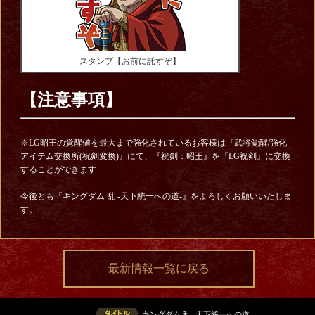
スタンプ【お前に託すぞ】
【注意事項】
※LG昭王の覚醒値を最大まで強化されているお客様は『武将覚醒/強化
アイテム交換所(祝剣変換)』にて、『祝剣：昭王』を『LG祝剣』に交換
することができます
今後とも『キングダム 乱 -天下統一への道-』をよろしくお願いいたしま
す。
最新情報一覧に戻る
キングダム 乱 -天下統一への道-