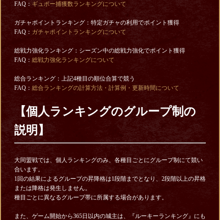
FAQ：
ギュポー捕獲数ランキングについて
ガチャポイントランキング：特定ガチャの利用でポイント獲得
FAQ：
ガチャポイントランキングについて
総戦力強化ランキング：シーズン中の総戦力強化でポイント獲得
FAQ：
総戦力強化ランキングについて
総合ランキング：上記4種目の順位合算で競う
FAQ：
総合ランキングの計算方法・計算例・更新時間について
【
個人ランキングのグループ制の
説明】
大同盟戦では、個人ランキングのみ、各種目ごとにグループ制にて競い
合います。
1回の結果によるグループの昇降格は1段階までとなり、2段階以上の昇格
または降格は発生しません。
種目ごとに異なるグループ帯に所属する場合があります。
また、ゲーム開始から365日以内の城主は、『ルーキーランキング』にも