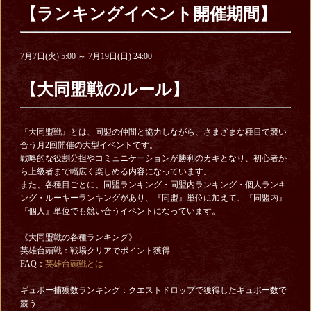
【ランキングイベント開催期間】
7月7日(火) 5:00 ～ 7月19日(日) 24:00
【大同盟戦のルール】
『大同盟戦』とは、同盟の仲間と協力しながら、さまざまな種目で競い
合う月2回開催の大型イベントです。
戦略的な役割分担やコミュニケーションが勝利のカギとなり、初心者か
ら上級者まで幅広く楽しめる内容になっています。
また、各種目ごとに、同盟ランキング・同盟内ランキング・個人ランキ
ング・ルーキーランキングがあり、『同盟』単位に加えて、『同盟内』
『個人』単位でも競い合うイベントになっています。
《大同盟戦の各種ランキング》
英雄台頭戦：戦場クリアでポイント獲得
FAQ：
英雄台頭戦とは
ギュポー捕獲数ランキング：クエストドロップで獲得したギュポー数で
競う