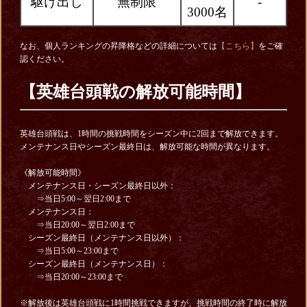
駆け出し
無制限
-
3000名
なお、個人ランキングの昇降格などの詳細については
【こちら】
をご確
認ください。
【英雄台頭戦の解放可能時間】
英雄台頭戦は、1時間の挑戦時間をシーズン中に2回まで解放できます。
メンテナンス日やシーズン最終日は、解放可能な時間が異なります。
《解放可能時間》
メンテナンス日・シーズン最終日以外：
⇒当日5:00～翌日2:00まで
メンテナンス日：
⇒当日20:00～翌日2:00まで
シーズン最終日（メンテナンス日以外）：
⇒当日5:00～23:00まで
シーズン最終日（メンテナンス日）：
⇒当日20:00～23:00まで
※解放後は英雄台頭戦に1時間挑戦できますが、挑戦時間の終了時に解放