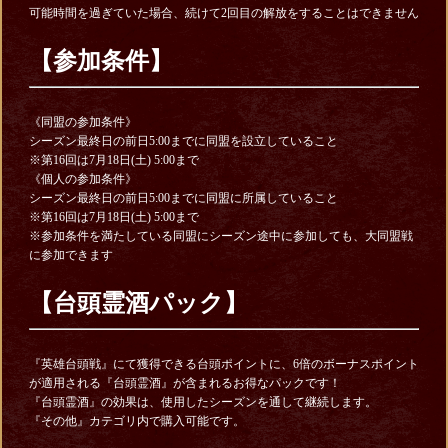
可能時間を過ぎていた場合、続けて2回目の解放をすることはできません
【
参加条件】
《同盟の参加条件》
シーズン最終日の前日5:00までに同盟を設立していること
※第16回は7月18日(土) 5:00まで
《個人の参加条件》
シーズン最終日の前日5:00までに同盟に所属していること
※第16回は7月18日(土) 5:00まで
※参加条件を満たしている同盟にシーズン途中に参加しても、大同盟戦
に参加できます
【
台頭霊酒パック】
『英雄台頭戦』にて獲得できる台頭ポイントに、6倍のボーナスポイント
が適用される『台頭霊酒』が含まれるお得なパックです！
『台頭霊酒』の効果は、使用したシーズンを通して継続します。
『その他』カテゴリ内で購入可能です。