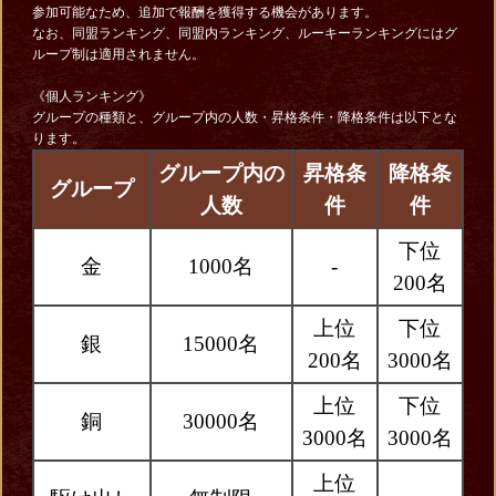
参加可能なため、追加で報酬を獲得する機会があります。
なお、同盟ランキング、同盟内ランキング、ルーキーランキングにはグ
ループ制は適用されません。
《個人ランキング》
グループの種類と、グループ内の人数・昇格条件・降格条件は以下とな
ります。
グループ内の
昇格条
降格条
グループ
人数
件
件
下位
金
1000名
-
200名
上位
下位
銀
15000名
200名
3000名
上位
下位
銅
30000名
3000名
3000名
上位