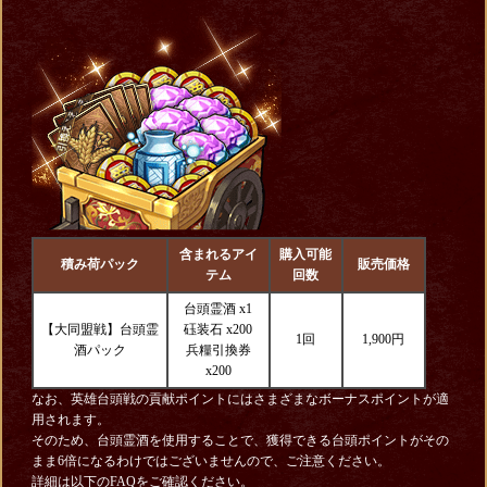
含まれるアイ
購入可能
積み荷パック
販売価格
テム
回数
台頭霊酒 x1
【大同盟戦】台頭霊
砡装石 x200
1回
1,900円
酒パック
兵糧引換券
x200
なお、英雄台頭戦の貢献ポイントにはさまざまなボーナスポイントが適
用されます。
そのため、台頭霊酒を使用することで、獲得できる台頭ポイントがその
まま6倍になるわけではございませんので、ご注意ください。
詳細は以下のFAQをご確認ください。