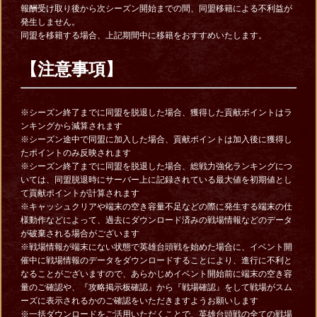
報酬受け取り後から次シーズン開始までの間、同盟移籍による不利益が
発生しません。
同盟を移籍する場合、上記期間中に移籍をおすすめいたします。
【
注意事項】
※シーズン終了までに同盟を脱退した場合、獲得した貢献ポイントはラ
ンキングから減算されます
※シーズン途中で同盟に加入した場合、貢献ポイントは加入後に獲得し
たポイントのみ反映されます
※シーズン終了までに同盟を脱退した場合、総戦力強化ランキングにつ
いては、同盟脱退時にサーバー上に記録されている最大値を初期値とし
て貢献ポイントが計算されます
※キャッシュクリアや端末の空き容量不足などの際に発生する端末の仕
様動作などによって、過去にダウンロード済みの戦場情報などのデータ
が破棄される場合がございます
※戦場情報が端末にない状態で英雄台頭戦を始めた場合に、イベント開
催中に戦場情報のデータをダウンロードすることにより、進行に不利と
なることがございますので、あらかじめイベント開始前に端末の空き容
量のご確認や、『攻略掲示板確認』から『戦場確認』をして戦場がスム
ーズに表示されるかのご確認をいただきますようお願いします
※一括ダウンロードをご活用いただくことで、英雄台頭戦の全ての戦場