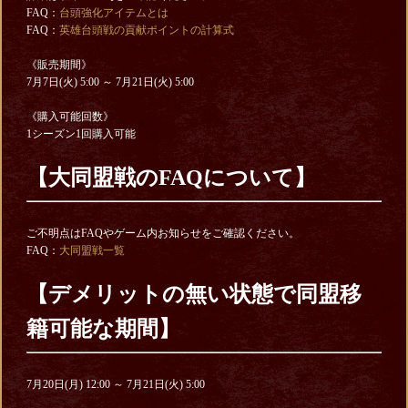
FAQ：
台頭強化アイテムとは
FAQ：
英雄台頭戦の貢献ポイントの計算式
《販売期間》
7月7日(火) 5:00 ～ 7月21日(火) 5:00
《購入可能回数》
1シーズン1回購入可能
【
大同盟戦のFAQについて】
ご不明点はFAQやゲーム内お知らせをご確認ください。
FAQ：
大同盟戦一覧
【デメリットの無い状態で同盟移
籍可能な期間】
7月20日(月) 12:00 ～ 7月21日(火) 5:00