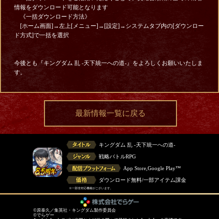
情報をダウンロード可能となります
《一括ダウンロード方法》
[ホーム画面]→左上[メニュー]→[設定]→システムタブ内の[ダウンロー
ド方式]で一括を選択
今後とも『キングダム 乱 -天下統一への道-』をよろしくお願いいたしま
す。
最新情報一覧に戻る
キングダム 乱 -天下統一への道-
戦略バトルRPG
App Store,Google Play™
ダウンロード無料/一部アイテム課金
※一部非対応機種がございます。
©原泰久／集英社・キングダム製作委員会
©でらゲー