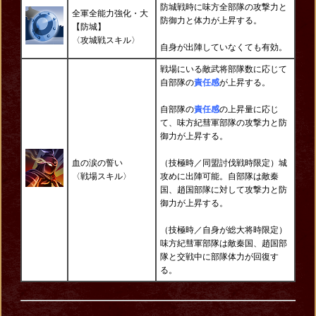
防城戦時に味方全部隊の攻撃力と
全軍全能力強化・大
防御力と体力が上昇する。
【防城】
〈攻城戦スキル〉
自身が出陣していなくても有効。
戦場にいる敵武将部隊数に応じて
自部隊の
責任感
が上昇する。
自部隊の
責任感
の上昇量に応じ
て、味方紀彗軍部隊の攻撃力と防
御力が上昇する。
血の涙の誓い
（技極時／同盟討伐戦時限定）
城
〈戦場スキル〉
攻めに出陣可能。
自部隊は敵秦
国、趙国部隊に対して攻撃力と防
御力が上昇する。
（技極時／自身が総大将時限定）
味方紀彗軍部隊は敵秦国、趙国部
隊と交戦中に部隊体力が回復す
る。