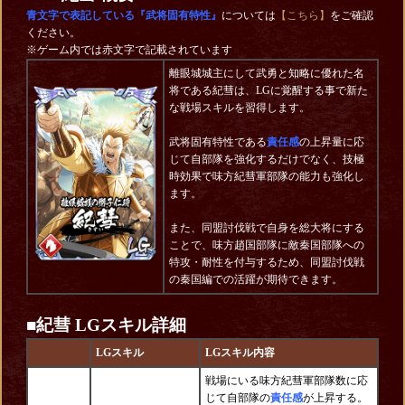
青文字で表記している『武将固有特性』
については
【こちら】
をご確認
ください。
※ゲーム内では赤文字で記載されています
離眼城城主にして武勇と知略に優れた名
将である紀彗は、LGに覚醒する事で新た
な戦場スキルを習得します。
武将固有特性である
責任感
の上昇量に応
じて自部隊を強化するだけでなく、技極
時効果で味方紀彗軍部隊の能力も強化し
ます。
また、同盟討伐戦で自身を総大将にする
ことで、味方趙国部隊に敵秦国部隊への
特攻・耐性を付与するため、同盟討伐戦
の秦国編での活躍が期待できます。
■紀彗 LGスキル詳細
LGスキル
LGスキル内容
戦場にいる味方紀彗軍部隊数に応
じて自部隊の
責任感
が上昇する。