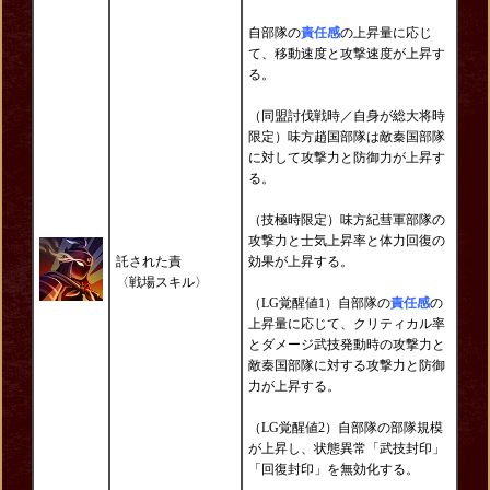
自部隊の
責任感
の上昇量に応じ
て、移動速度と攻撃速度が上昇す
る。
（同盟討伐戦時／自身が総大将時
限定）味方趙国部隊は敵秦国部隊
に対して攻撃力と防御力が上昇す
る。
（技極時限定）味方紀彗軍部隊の
攻撃力と士気上昇率と体力回復の
託された責
効果が上昇する。
〈戦場スキル〉
（LG覚醒値1）自部隊の
責任感
の
上昇量に応じて、クリティカル率
とダメージ武技発動時の攻撃力と
敵秦国部隊に対する攻撃力と防御
力が上昇する。
（LG覚醒値2）自部隊の部隊規模
が上昇し、状態異常「武技封印」
「回復封印」を無効化する。