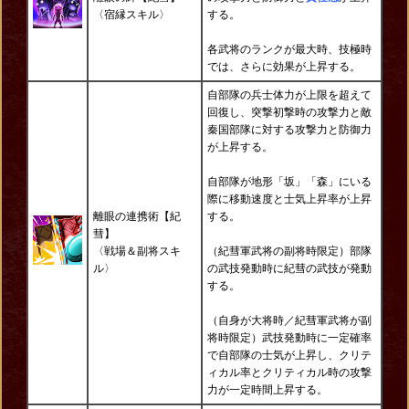
〈宿縁
スキル〉
する。
各武将のランクが最大時、技極時
では、さらに効果が上昇する。
自部隊の兵士体力が上限を超えて
回復し、突撃初撃時の攻撃力と敵
秦国部隊に対する攻撃力と防御力
が上昇する。
自部隊が地形「坂」「森」にいる
際に移動速度と士気上昇率が上昇
離眼の連携術【紀
する。
彗】
〈戦場＆副将スキ
（紀彗軍武将の副将時限定）部隊
ル
〉
の武技発動時に紀彗の武技が発動
する。
（自身が大将時／紀彗軍武将が副
将時限定）武技発動時に一定確率
で自部隊の士気が上昇し、クリテ
ィカル率とクリティカル時の攻撃
力が一定時間上昇する。