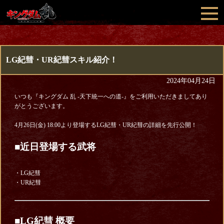
LG紀彗・UR紀彗スキル紹介！
2024年04月24日
いつも『キングダム 乱 -天下統一への道-』をご利用いただきましてあり
がとうございます。
4月26日(金) 18:00より登場するLG紀彗・UR紀彗の詳細を先行公開！
■近日登場する武将
・LG紀彗
・UR紀彗
■LG紀彗 概要