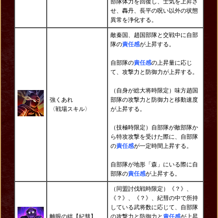
部隊体力を回復し、士気を上昇さ
せ、轟丹、長平の呪い以外の状態
異常を浄化する。
敵秦国、趙国部隊と交戦中に自部
隊の
責任感
が上昇する。
自部隊の
責任感
の上昇量に応じ
て、攻撃力と防御力が上昇する。
（自身が総大将時限定）味方趙国
強くあれ
部隊の攻撃力と防御力と移動速度
〈戦場
スキル
〉
が上昇する。
（技極時限定）自部隊が敵部隊か
ら特攻攻撃を受けた際に、自部隊
の
責任感
が一定時間上昇する。
自部隊が地形「森」にいる際に自
部隊の
責任感
が上昇する。
（同盟討伐戦時限定）《？》、
《？》、《？》、紀彗の中で所持
している武将数に応じて、自部隊
離眼の絆【紀彗】
の攻撃力と防御力と
責任感
が上昇