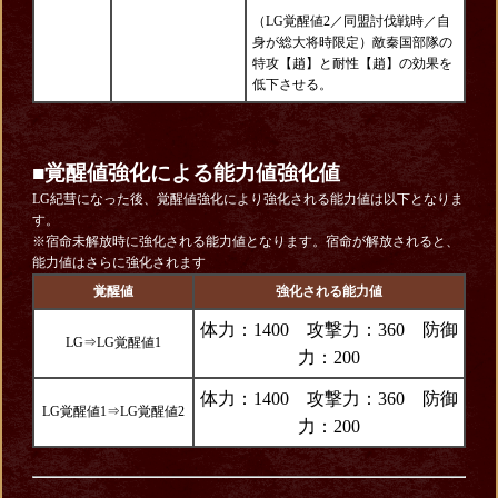
（LG覚醒値2／同盟討伐戦時／自
身が総大将時限定）敵秦国部隊の
特攻【趙】と耐性【趙】の効果を
低下させる。
■覚醒値強化による能力値強化値
LG紀彗になった後、覚醒値強化により強化される能力値は以下となりま
す。
※宿命未解放時に強化される能力値となります。宿命が解放されると、
能力値はさらに強化されます
覚醒値
強化される能力値
体力：1400 攻撃力：360 防御
LG⇒LG覚醒値1
力：200
体力：1400 攻撃力：360 防御
LG覚醒値1⇒LG覚醒値2
力：200