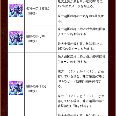
最大士気が最も高い敵武将1名に
150%のダメージを与える。
名将一閃【黄象】
〈
戦技
〉
味方趙国武将の士気を10%回復す
る。
味方趙国武将に3%の士気継続回復
(4ターン)を付与する。
離眼の掛け声
〈
戦技
〉
最大士気が最も高い敵武将1名に
160%のダメージを与える。
味方趙国武将に8%の体力継続回復
(4ターン)を付与する。
味方「《？》」か「《？》」が生
存している場合、味方趙国武将に
60%のガード効果(1回)を付与す
離眼の絆【心】
る。
〈
戦技
〉
味方「《？》」と「《？》」が生
存している場合、味方趙国武将に
攻撃無効(1回)を付与する。
最大士気が最も高い敵武将1名に