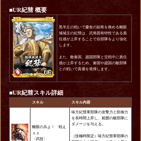
■UR紀彗 概要
黒羊丘の戦いで慶舎の副将を務める離眼
城城主の紀彗は、武将固有特性である責
任感が上昇することで自部隊をより強化
します。
また、敵秦国、趙国部隊と交戦中に責任
感が上昇するため、秦国や趙国の敵部隊
との戦いで真価を発揮します。
■
UR紀彗スキル詳細
スキル
スキル内容
味方紀彗軍部隊の攻撃力と防御力
を長時間上昇し、範囲の敵部隊に
ダメージを与える。
離眼の兵よ！ 戦え
ェェ
（技極時限定）味方紀彗軍部隊の
〈
武技
〉