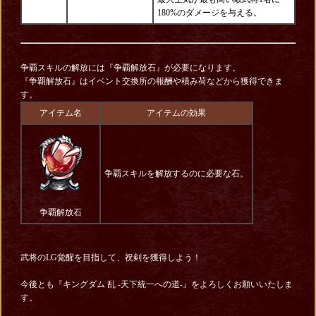
180%のダメージを与える。
争覇スキルの解放には『争覇解放石』が必要になります。
『争覇解放石』はイベント交換所の報酬や積み荷などから獲得できま
す。
アイテム名
アイテムの効果
争覇スキルを解放するのに必要な石。
争覇解放石
武将のLG覚醒を目指して、祝剣を獲得しよう！
今後とも『キングダム 乱 -天下統一への道-』をよろしくお願いいたしま
す。