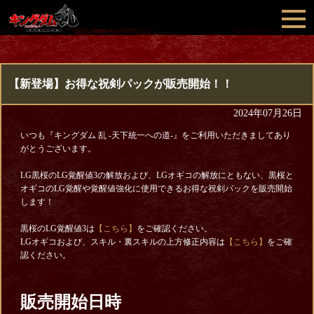
【新登場】お得な祝剣パックが販売開始！！
2024年07月26日
いつも『キングダム 乱 -天下統一への道-』をご利用いただきましてあり
がとうございます。
LG黒桜のLG覚醒値3の解放および、LGオギコの解放にともない、黒桜と
オギコのLG覚醒や覚醒値強化に使用できるお得な祝剣パックを販売開始
します！
黒桜のLG覚醒値3は
【こちら】
をご確認ください。
LGオギコおよび、スキル・裏スキルの上方修正内容は
【こちら】
をご確
認ください。
販売開始日時