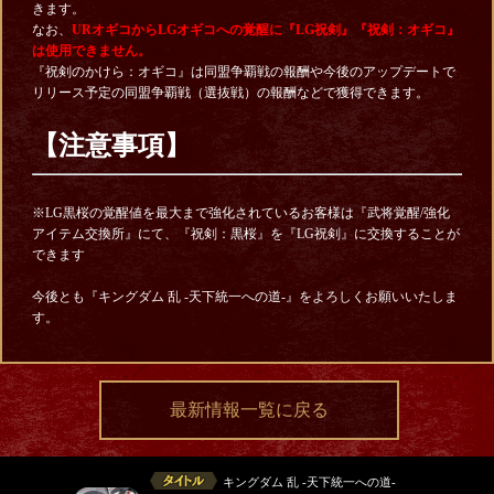
きます。
なお、
URオギコからLGオギコへの覚醒に『LG祝剣』『祝剣：オギコ』
は使用できません。
『祝剣のかけら：オギコ』は同盟争覇戦の報酬や今後のアップデートで
リリース予定の同盟争覇戦（選抜戦）の報酬などで獲得できます。
【注意事項】
※LG黒桜の覚醒値を最大まで強化されているお客様は『武将覚醒/強化
アイテム交換所』にて、『祝剣：黒桜』を『LG祝剣』に交換することが
できます
今後とも『キングダム 乱 -天下統一への道-』をよろしくお願いいたしま
す。
最新情報一覧に戻る
キングダム 乱 -天下統一への道-