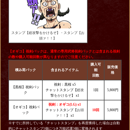
スタンプ【総攻撃をかけるぞ】・スタンプ【お
頭ァ！！】
【オギコ】祝剣パックは、通常の専用武将祝剣パックとは含まれる祝剣
の数や購入可能回数が異なりますのでご注意ください。
購入可
販売価
積み荷パック
含まれるアイテム
能
格
回数
祝剣：黒桜 x5
【黒桜】祝剣パッ
チャットスタンプ【
総攻
1回
5,800円
ク
撃をかけるぞ
】
x1
祝剣：オギコ(LG) x1
【オギコ】祝剣パ
チャットスタンプ【
お頭
10回
5,800円
ック
ァ！！
】 x1
※すでに所持している『チャットスタンプ』を再度獲得した場合は自動
的にチャットスタンプ1個につき万能武運3個に変換されます