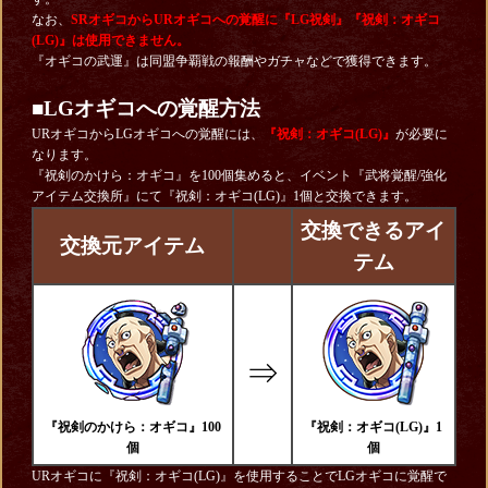
なお、
SRオギコからURオギコへの覚醒に『LG祝剣』『祝剣：オギコ
(LG)』は使用できません。
『オギコの武運』は同盟争覇戦の報酬やガチャなどで獲得できます。
■LGオギコへの覚醒方法
URオギコからLGオギコへの覚醒には、
『祝剣：オギコ(LG)』
が必要に
なります。
『祝剣のかけら：オギコ』を100個集めると、イベント『武将覚醒/強化
アイテム交換所』にて『祝剣：オギコ(LG)』1個と交換できます。
交換できるアイ
交換元アイテム
テム
⇒
『祝剣のかけら：オギコ』100
『祝剣：オギコ(LG)』1
個
個
URオギコに『祝剣：オギコ(LG)』を使用することでLGオギコに覚醒で