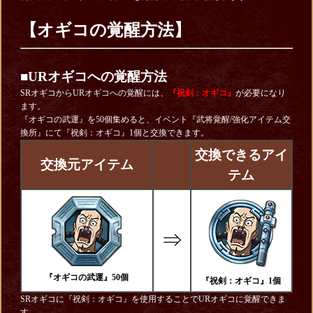
【オギコの覚醒方法】
■URオギコへの覚醒方法
SRオギコからURオギコへの覚醒には、
『祝剣：オギコ』
が必要になり
ます。
『オギコの武運』を50個集めると、イベント『武将覚醒/強化アイテム交
換所』にて『祝剣：オギコ』1個と交換できます。
交換できるアイ
交換元アイテム
テム
⇒
『オギコの武運』50個
『祝剣：オギコ』1個
SRオギコに『祝剣：オギコ』を使用することでURオギコに覚醒できま
す。