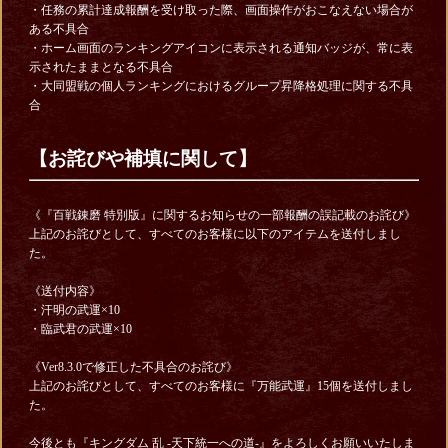
・任務の累計達成報酬を受け取った際、画面操作がおこなえない場合が
ある不具合
・ホーム画面のランキングアイコンに表示される通知バッジが、常に表
示されたままとなる不具合
・大同盟戦の個人ランキングにおけるグループ昇降格処理に関する不具
合
【お詫びや補填に関して】
《『百戦錬磨 特別版』に関するお知らせの一部報酬の誤記載のお詫び》
上記のお詫びとして、すべてのお客様に以下のアイテムを送付しまし
た。
《送付内容》
・汗明の武運×10
・臨武君の武運×10
《Ver8.3.0で修正した不具合のお詫び
》
上記のお詫びとして、すべてのお客様に『万能武運』15個を送付しまし
た。
今後とも『キングダム 乱 -天下統一への道-』をよろしくお願いいたしま