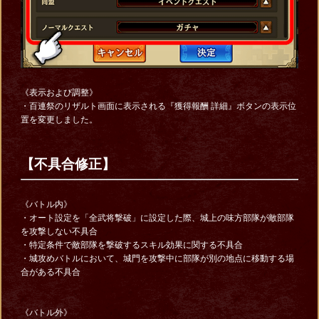
《表示および調整》
・百連祭のリザルト画面に表示される『獲得報酬 詳細』ボタンの表示位
置を変更しました。
【不具合修正】
《バトル内》
・オート設定を「全武将撃破」に設定した際、城上の味方部隊が敵部隊
を攻撃しない不具合
・特定条件で敵部隊を撃破するスキル効果に関する不具合
・城攻めバトルにおいて、城門を攻撃中に部隊が別の地点に移動する場
合がある不具合
《バトル外》