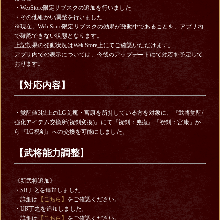
・WebStore限定サブスクの追加を行いました
・その他細かい調整を行いました
※現在、Web Store限定サブスクの効果が発動中であることを、アプリ内
で確認できない状態となります。
上記効果の発動状況はWeb Store上にてご確認いただけます。
アプリ内での表示については、今後のアップデートにて対応を予定して
おります。
【対応内容】
・覚醒値3以上のLG羌瘣・宮康を所持している方を対象に、『武将覚醒/
強化アイテム交換所(祝剣変換)』にて『祝剣：羌瘣』『祝剣：宮康』か
ら『LG祝剣』への交換を可能にしました。
【武将能力調整】
《新武将追加》
・SR丁之を追加しました。
詳細は
【こちら】
をご確認ください。
・UR丁之を追加しました。
詳細は
【こちら】
をご確認ください。