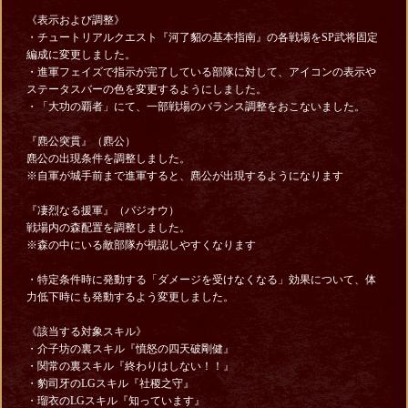
《表示および調整》
・チュートリアルクエスト『河了貂の基本指南』の各戦場をSP武将固定
編成に変更しました。
・進軍フェイズで指示が完了している部隊に対して、アイコンの表示や
ステータスバーの色を変更するようにしました。
・「大功の覇者」にて、一部戦場のバランス調整をおこないました。
『麃公突貫』（麃公）
麃公の出現条件を調整しました。
※自軍が城手前まで進軍すると、麃公が出現するようになります
『凄烈なる援軍』（バジオウ）
戦場内の森配置を調整しました。
※森の中にいる敵部隊が視認しやすくなります
・特定条件時に発動する「ダメージを受けなくなる」効果について、体
力低下時にも発動するよう変更しました。
《該当する対象スキル》
・介子坊の裏スキル『憤怒の四天破剛健』
・関常の裏スキル『終わりはしない！！』
・豹司牙のLGスキル『社稷之守』
・瑠衣のLGスキル『知っています』