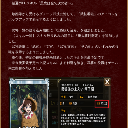
・紫夏のLGスキル『恩恵は全て次の者へ』
・敵部隊から受けるダメージ武技に対して、「武技看破」のアイコンを
ポップアップで表示するようにしました。
・武将一覧の絞り込み機能に『役職絞り込み』を追加しました。
・【スキル一覧】 スキル絞り込みの項目に『総大将時限定』を追加しま
した。
・武将詳細に『武官』『文官』『武官/文官』『その他』のいずれかの役
職を表示するようにしました。
※今後、特定の役職を効果対象としたスキルを実装予定です
※今後実装予定の上記スキルによる影響を除き、武将の役職はゲーム
内に影響を与えません