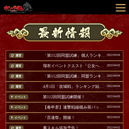
「第112回同盟試練」個人ランキング結果発表
2022/04/04
運営
瑠衣イベントクエスト『公女への修練』開催(追記)
2022/04/02
運営
「第112回同盟試練」同盟ランキング結果発表
2022/04/04
運営
4月1日「攻城戦」ランキング結果発表
2022/04/04
運営
第112回同盟試練開催！
2022/04/03
イベント
【春申君】連撃戦線積み荷パック販売！
2022/04/03
イベント
『百連祭』開催！
2022/04/01
イベント
裏スキル追加予告！
2022/04/02
運営