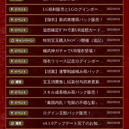
LG祝剣販売とLGログインボーナス開催！
2022/03/31
イベント
【瑠衣】新武将獲得パック販売！
2022/03/31
イベント
追想確定ｶﾞﾁｬで新UR追想カード『懇篤』登場！
2022/03/31
イベント
特別宝玉購入ｷｬﾝﾍﾟｰﾝ開催（追記）
2022/03/31
キャンペーン
極武神ガチャでUR瑠衣登場！
2022/03/31
イベント
瑠衣リリース記念ログインボーナス開催！
2022/03/31
イベント
【項翼】連撃戦線積み荷パック販売！
2022/03/31
イベント
宝玉消費無し砡装付与武将更新のお知らせ
2022/03/30
運営
スキル成長積み荷パック販売！
2022/03/31
イベント
『秦国内乱！屯留の不穏な影』イベント開催！
2022/03/31
イベント
ログイン玉獣パック販売！
2022/03/30
イベント
v4.1.0アップデート完了のお知らせ(追記)
2022/03/30
運営