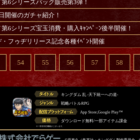
メ第6シリーズパック販売第3弾！
8日開催のガチャ紹介！
第6シリーズ宝玉消費・購入ｷｬﾝﾍﾟｰﾝ後半開催！
・フゥヂリリース記念各種ｲﾍﾞﾝﾄ開催
54
55
56
57
58
キングダム 乱 -天下統一への道-
戦略バトルRPG
App Store,Google Play™
ダウンロード無料/一部アイテム課金
※一部非対応機種がございます。
©原泰久／集英社・キングダム製作委員会 