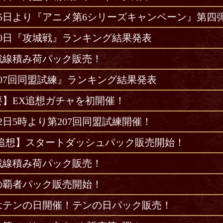
月15日より『アニメ第6シリーズキャンペーン』第四
10日『攻城戦』ランキング結果発表
戦線積み荷パック販売！
207回同盟試練』ランキング結果発表
要】EX追想ガチャを初開催！
12日5時より第207回同盟試練開催！
X追想】スタートダッシュパック販売開始！
戦線積み荷パック販売！
の覇者パック販売開始！
日はテンの日開催！テンの日パック販売！