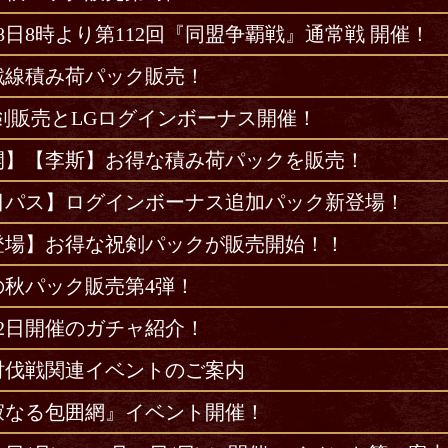
18日8時より第112回『同盟争覇戦』通常戦 開催！
戦線積み荷パック販売！
祝剣販売とLGログインボーナス開催！
開】【李斯】お得な積み荷パックを販売！
0日パス】ログインボーナス追加パック新登場！
登場】お得な祝剣パックが販売開始！！
の秋パック販売第4弾！
12日開催のガチャ紹介！
討伐戦関連イベントのご案内
寂なる包囲網』イベント開催！