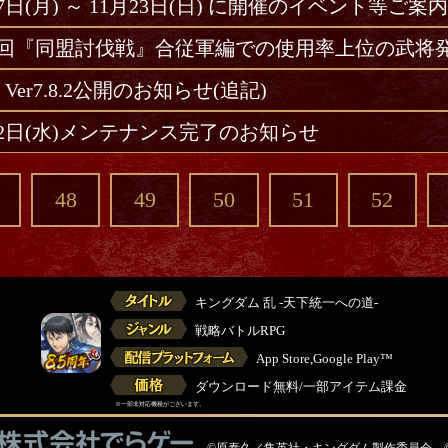
17日(月) ～ 11月23日(日) に開催のイベント等ご案内
53回『同盟討伐戦』合従軍編での使用率上位の武将
Ver7.8.2公開のお知らせ(追記)
12日(水)メンテナンス完了のお知らせ
48
49
50
51
52
キングダム 乱 -天下統一への道-
戦略バトルRPG
App Store,Google Play™
ダウンロード無料/一部アイテム課金
※一部非対応機種がございます。
©原泰久／集英社・キングダム製作委員会 