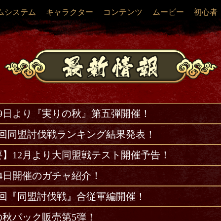
ムシステム
キャラクター
コンテンツ
ムービー
初心者
19日より『実りの秋』第五弾開催！
57回同盟討伐戦ランキング結果発表！
要】12月より大同盟戦テスト開催予告！
14日開催のガチャ紹介！
57回『同盟討伐戦』合従軍編開催！
の秋パック販売第5弾！