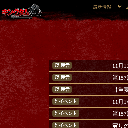
最新情報
ゲー
11月
運営
第1
運営
【重
運営
11月
イベント
第1
イベント
実り
イベント