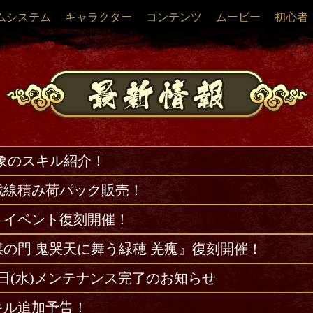
ムシステム
キャラクター
コンテンツ
ムービー
初心者
羌象のスキル紹介！
戦線積み荷パック販売！
』イベント復刻開催！
傑の門 鬼哭天に舞う緑穂 羌瘣』復刻開催！
3日(水)メンテナンス完了のお知らせ
キル追加予告！