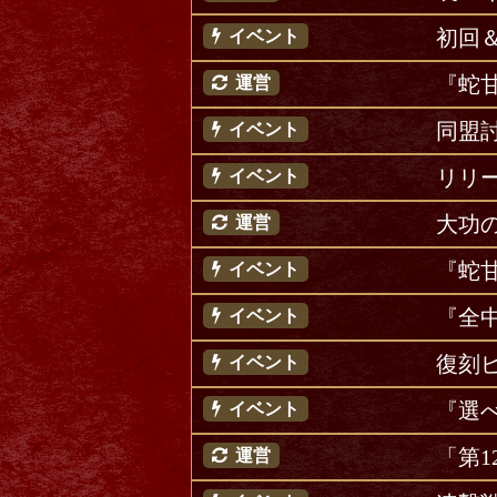
初回＆
イベント
『蛇
運営
同盟
イベント
リリー
イベント
大功
運営
『蛇
イベント
『全中
イベント
復刻
イベント
『選
イベント
「第
運営