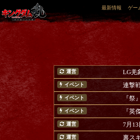
最新情報
ゲー
LG
運営
連撃
イベント
『祭
イベント
『英
イベント
7月1
運営
裏ス
運営