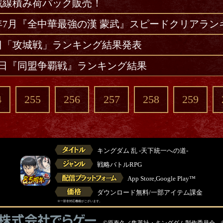
戦線積み荷パック販売！
2年7月『全中華最強の漢 蒙武』スピードクリアラン
8日「攻城戦」ランキング結果発表
10日『同盟争覇戦』ランキング結果
4
255
256
257
258
259
キングダム 乱 -天下統一への道-
戦略バトルRPG
App Store,Google Play™
ダウンロード無料/一部アイテム課金
※一部非対応機種がございます。
©原泰久／集英社・キングダム製作委員会 