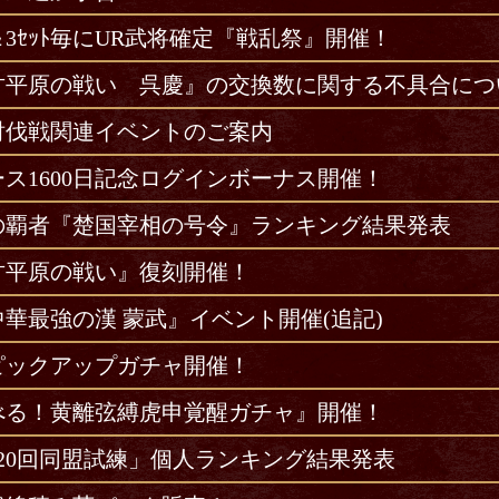
3ｾｯﾄ毎にUR武将確定『戦乱祭』開催！
甘平原の戦い 呉慶』の交換数に関する不具合につい
討伐戦関連イベントのご案内
ス1600日記念ログインボーナス開催！
の覇者『楚国宰相の号令』ランキング結果発表
甘平原の戦い』復刻開催！
華最強の漢 蒙武』イベント開催(追記)
ピックアップガチャ開催！
べる！黄離弦縛虎申覚醒ガチャ』開催！
120回同盟試練」個人ランキング結果発表