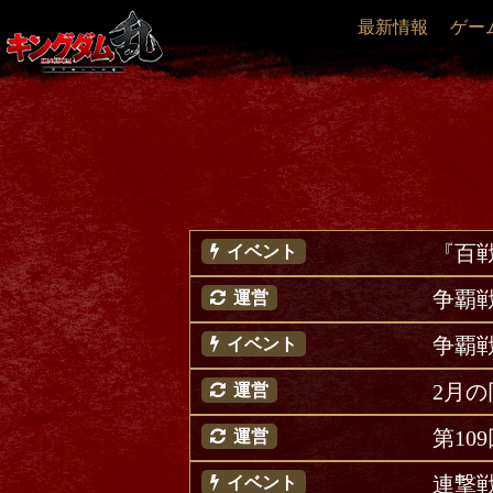
最新情報
ゲー
『百
イベント
争覇
運営
争覇
イベント
2月
運営
第1
運営
連撃
イベント