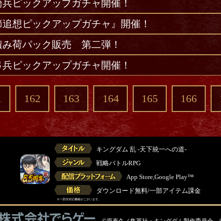
騎兵ピックアップガチャ開催！
節追想ピックアップガチャ』開催！
積み荷パック販売 第二弾！
弓兵ピックアップガチャ開催！
1
162
163
164
165
166
キングダム 乱 -天下統一への道-
戦略バトルRPG
App Store,Google Play™
ダウンロード無料/一部アイテム課金
※一部非対応機種がございます。
©原泰久／集英社・キングダム製作委員会 