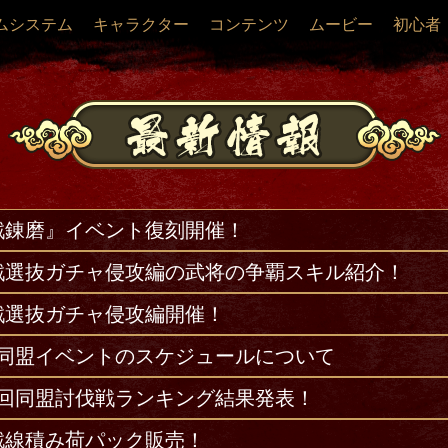
ムシステム
キャラクター
コンテンツ
ムービー
初心者
戦錬磨』イベント復刻開催！
戦選抜ガチャ侵攻編の武将の争覇スキル紹介！
戦選抜ガチャ侵攻編開催！
の同盟イベントのスケジュールについて
09回同盟討伐戦ランキング結果発表！
戦線積み荷パック販売！