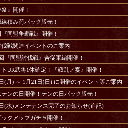
連祭』開催！
戦線積み荷パック販売！
4回『同盟争覇戦』開催！
討伐戦関連イベントのご案内
09回『同盟討伐戦』合従軍編開催！
ットUR武将1体確定！『戦乱ノ宴』開催！
5日(月) ～ 1月21日(日) に開催のイベント等ご案内
日はテンの日開催！テンの日パック販売！
0日(水)メンテナンス完了のお知らせ(追記)
ピックアップガチャ開催！