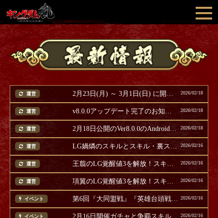
2月23日(月) ～ 3月1日(日) に開催のイベント等ご案内
2026/02/18
運営
v8.0.0アップデート完了のお知らせ
2026/02/18
運営
2月18日公開のVer8.0.0のAndroid版アップデートについて
2026/02/18
運営
LG媧燐のスキルとスキル・裏スキル上方修正！
2026/02/16
運営
王翦のLG覚醒値3を解放！スキルも上方修正
2026/02/16
運営
項翼のLG覚醒値3を解放！スキルも上方修正
2026/02/16
運営
第6回『大同盟戦』『英雄台頭戦【秦国編】』テスト開催
2026/02/16
イベント
2月16日開催ガチャと争覇スキル追想パック紹介
2026/02/16
イベント