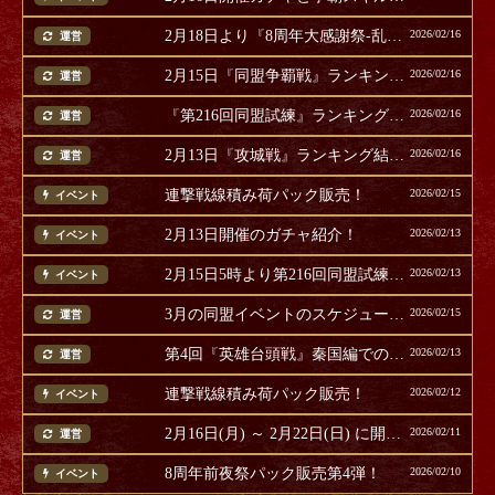
2月18日より『8周年大感謝祭-乱-』開催！
2026/02/16
運営
2月15日『同盟争覇戦』ランキング結果
2026/02/16
運営
『第216回同盟試練』ランキング結果発表
2026/02/16
運営
2月13日『攻城戦』ランキング結果発表
2026/02/16
運営
連撃戦線積み荷パック販売！
2026/02/15
イベント
2月13日開催のガチャ紹介！
2026/02/13
イベント
2月15日5時より第216回同盟試練開催！
2026/02/13
イベント
3月の同盟イベントのスケジュールについて
2026/02/15
運営
第4回『英雄台頭戦』秦国編での使用率上位の武将発表
2026/02/13
運営
連撃戦線積み荷パック販売！
2026/02/12
イベント
2月16日(月) ～ 2月22日(日) に開催のイベント等ご案内
2026/02/11
運営
8周年前夜祭パック販売第4弾！
2026/02/10
イベント